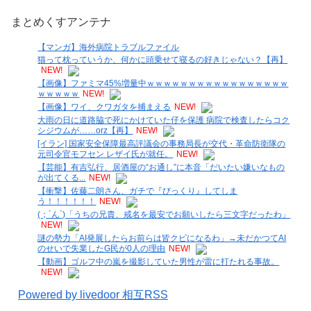
まとめくすアンテナ
【マンガ】海外病院トラブルファイル
猫って枕っていうか、何かに頭乗せて寝るの好きじゃない？【再】
NEW!
【画像】ファミマ45%増量中ｗｗｗｗｗｗｗｗｗｗｗｗｗｗｗｗｗ
ｗｗｗｗｗ
NEW!
【画像】ワイ、クワガタを捕まえる
NEW!
大雨の日に道路脇で死にかけていた仔を保護 病院で検査したらコク
シジウムが……orz【再】
NEW!
[イラン] 国家安全保障最高評議会の事務局長が交代・革命防衛隊の
元司令官モフセン レザイ氏が就任。
NEW!
【芸能】有吉弘行、居酒屋の“お通し”に本音「だいたい嫌いなもの
が出てくる...
NEW!
【衝撃】佐藤二朗さん、ガチで『びっくり』してしま
う！！！！！！
NEW!
(；´ん`)「うちの兄貴、戒名を最安でお願いしたら三文字だったわ」
NEW!
謎の勢力「AI発展したらお前らは皆クビになるわ」→未だかつてAI
のせいで失業したG民が0人の理由
NEW!
【動画】ゴルフ中の嵐を撮影していた男性が雷に打たれる事故。
NEW!
Powered by livedoor 相互RSS