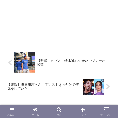
【悲報】カブス、鈴木誠也のせいでプレーオフ
脱落
【悲報】降谷建志さん、モンストきっかけで浮
気をしていた
コメント
メニュー
ホーム
検索
トップ
サイドバー