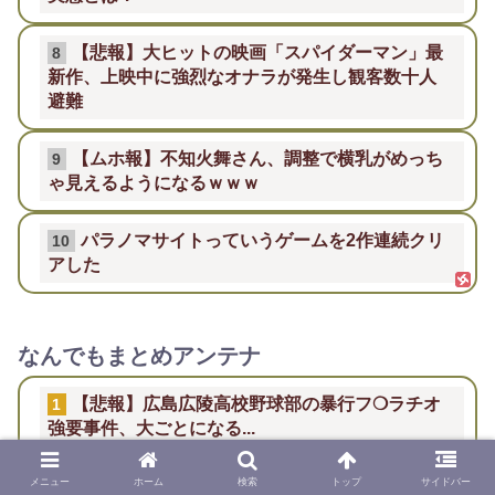
【悲報】大ヒットの映画「スパイダーマン」最
8
新作、上映中に強烈なオナラが発生し観客数十人
避難
【ムホ報】不知火舞さん、調整で横乳がめっち
9
ゃ見えるようになるｗｗｗ
パラノマサイトっていうゲームを2作連続クリ
10
アした
なんでもまとめアンテナ
【悲報】広島広陵高校野球部の暴行フ❍ラチオ
1
強要事件、大ごとになる...
メニュー
ホーム
検索
トップ
サイドバー
ポニテ耳出しの森平麗心が可愛い！【うるみ
2