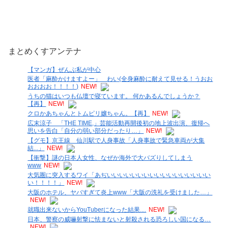
まとめくすアンテナ
【マンガ】ぜんぶ私が中心
医者「麻酔かけますよー」 わい(全身麻酔に耐えて見せる！うおお
おおおお！！！！)
NEW!
うちの猫はいつも仏壇で寝ています。 何かあるんでしょうか？
【再】
NEW!
クロかあちゃんとトムピリ嬢ちゃん。【再】
NEW!
広末涼子 「THE TIME,」芸能活動再開後初の地上波出演、復帰へ
思いを告白「自分の弱い部分だったり…」
NEW!
【グモ】京王線 仙川駅で人身事故「人身事故で緊急車両が大集
結...」
NEW!
【衝撃】謎の日本人女性、なぜか海外で大バズりしてしまう
www
NEW!
大気圏に突入するワイ「あぢいいいいいいいいいいいいいいいいい
い！！！！」
NEW!
大阪のホテル、ヤバすぎて炎上www「大阪の洗礼を受けました…」
NEW!
就職出来ないからYouTuberになった結果....
NEW!
日本、警察の威嚇射撃に怯まないと射殺される恐ろしい国になる…
NEW!