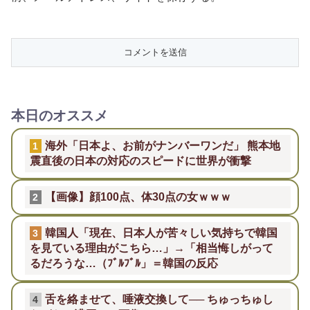
本日のオススメ
海外「日本よ、お前がナンバーワンだ」 熊本地
1
震直後の日本の対応のスピードに世界が衝撃
【画像】顔100点、体30点の女ｗｗｗ
2
韓国人「現在、日本人が苦々しい気持ちで韓国
3
を見ている理由がこちら…」→「相当悔しがって
るだろうな…（ﾌﾞﾙﾌﾞﾙ」＝韓国の反応
舌を絡ませて、唾液交換して── ちゅっちゅし
4