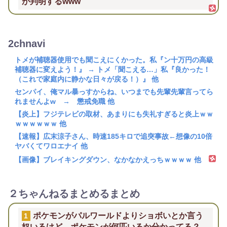
が判明するwww
2chnavi
トメが補聴器使用でも聞こえにくかった。私『ン十万円の高級
補聴器に変えよう！』 → トメ「聞こえる…」私『良かった！
（これで家庭内に静かな日々が戻る！）』 他
センパイ、俺マル暴っすからね、いつまでも先輩先輩言ってら
れませんよw → 懲戒免職 他
【炎上】フジテレビの取材、あまりにも失礼すぎると炎上ｗｗ
ｗｗｗｗｗｗ 他
【速報】広末涼子さん、時速185キロで追突事故←想像の10倍
ヤバくてワロエナイ 他
【画像】ブレイキングダウン、なかなかえっちｗｗｗｗ 他
２ちゃんねるまとめるまとめ
ポケモンがパルワールドよりショボいとか言う
1
奴いるけど、ポケモンが何匹いるか分かってる？