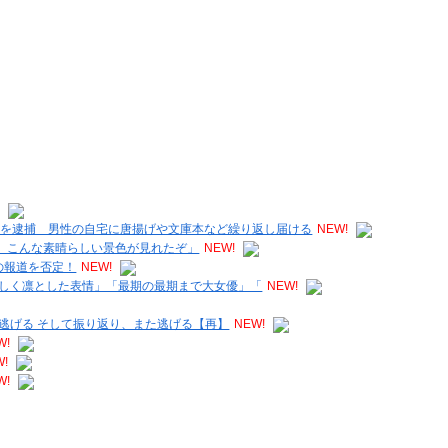
!
女を逮捕 男性の自宅に唐揚げや文庫本など繰り返し届ける
NEW!
な。こんな素晴らしい景色が見れたぞ」
NEW!
の報道を否定！
NEW!
しく凛とした表情」「最期の最期まで大女優」「
NEW!
逃げる そして振り返り、また逃げる【再】
NEW!
W!
W!
W!