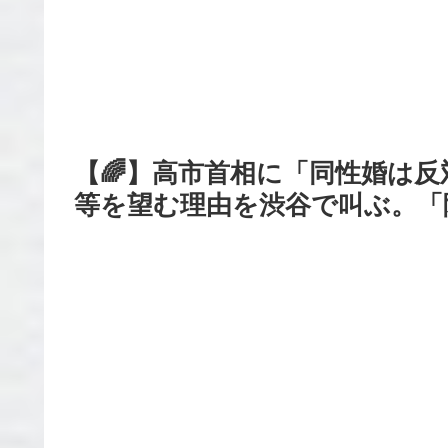
【🌈】高市首相に「同性婚は
等を望む理由を渋谷で叫ぶ。「