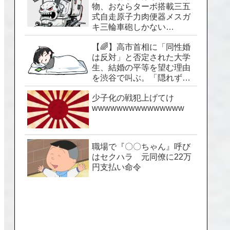
物、おならターボ搭載三五
式自走原子力肉便器メスガ
キ三輪車砲しかない…
【🌈】高市首相に「同性婚
は反対」と否定された大学
生、結婚の平等を望む理由
を渋谷で叫ぶ。「隠れずに
生きられる社会を」
少子化の戦犯上げてけ
wwwwwwwwwwwwwww
職場で『〇〇ちゃん』呼び
はセクハラ 元同僚に22万
円支払い命令