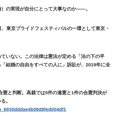
婚）の実現が自分にとって大事なのか――。
日、東京プライドフェスティバルの一環として東京・
めていない。この法律は憲法が定める「法の下の平
「結婚の自由をすべての人に」訴訟が、2019年に全
が合憲と判断。高裁では5件の違憲と1件の合憲判決が
いる。
_jp_6930dddae4b08d8fed004df1