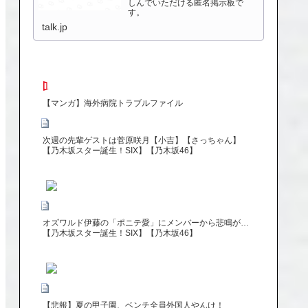
しんでいただける匿名掲示板で
す。
talk.jp
【マンガ】海外病院トラブルファイル
次週の先輩ゲストは菅原咲月【小吉】【さっちゃん】
【乃木坂スター誕生！SIX】【乃木坂46】
オズワルド伊藤の「ポニテ愛」にメンバーから悲鳴が…
【乃木坂スター誕生！SIX】【乃木坂46】
【悲報】夏の甲子園、ベンチ全員外国人やんけ！