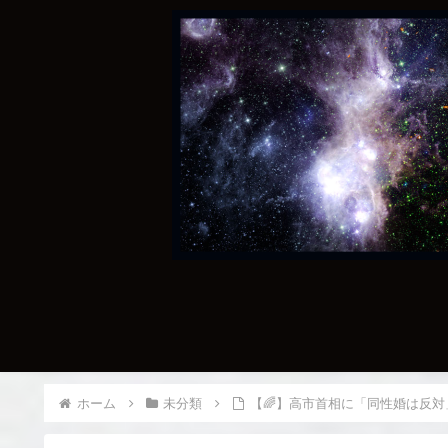
ホーム
未分類
【🌈】高市首相に「同性婚は反