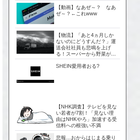
【動画】なあぜ～？ なあ
ぜ～？←これwww
【物流】「あと4ヵ月しか
ないのにどうすんだ？」運
送会社社員も悲鳴を上げ
る！スーパーから野菜が消
える「2024年問題」のヤバ
SHEIN愛用者おる?
い実情
【NHK調査】テレビを見な
い若者が7割！「見ない理
由はNHKやろ」加速する受
信料への根強い不満
悲報…おからはじまる乗り