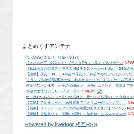
まとめくすアンテナ
恋は疑惑に染まり、狂気へ変わる
【スパロボZ】令和のリ・ブラスタTカッコ良くてありがたい
NEW
【私はあなたの味方】中学の同級生をストーカー行為か 24歳の
【感動】長友（39）、4年前の長友に「お前辞めなくてよかった
[トランプ大統領]弾薬は十分にある米メディアによるミサイル不足
寿美花代さん死去 息子の高嶋政宏・政伸がコメント「最期まで美
34歳の女子てどういうイメージ？？
NEW!
ぬこはおいらをじっと見つめるけど、近づくと脱兎のごとき速さで
【芸能】でか美ちゃん、満員電車で「オイニーがつらくて…」
NE
【画像】サテライトオフィスの篠崎愛(34)さんまだまだイケル
NE
【衝撃】公務員ワイ、民間に転職して給料倍になるｗｗｗｗｗ
NE
Powered by livedoor 相互RSS