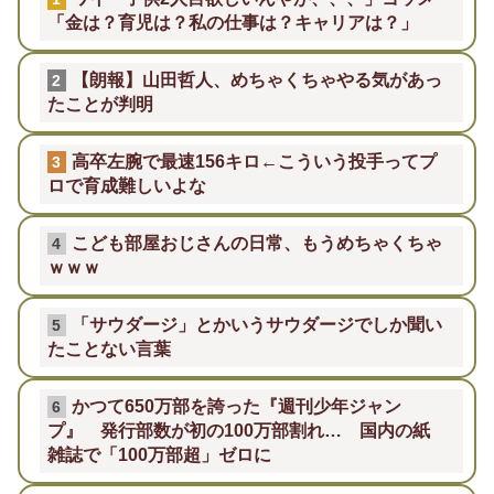
「金は？育児は？私の仕事は？キャリアは？」
【朗報】山田哲人、めちゃくちゃやる気があっ
2
たことが判明
高卒左腕で最速156キロ←こういう投手ってプ
3
ロで育成難しいよな
こども部屋おじさんの日常、もうめちゃくちゃ
4
ｗｗｗ
「サウダージ」とかいうサウダージでしか聞い
5
たことない言葉
かつて650万部を誇った『週刊少年ジャン
6
プ』 発行部数が初の100万部割れ… 国内の紙
雑誌で「100万部超」ゼロに