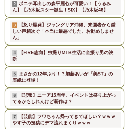
ポニテ耳出しの森平麗心が可愛い！【うるみ
2
ん】【乃木坂スター誕生！SIX】【乃木坂46】
【怒り爆発】ジャングリア沖縄、来園者から厳
3
しい声相次ぐ「本当に最悪でした、お勧めしませ
ん」
【FIRE志向】虫撮りMTB生活に全振り男の決
4
断
まさかの12年ぶり！？加藤あいが「美ST」の
5
表紙に登場！
【悲報】ニーア15周年、イベントは盛り上がっ
6
てるかもしれんけど新作は？
【芸能】フワちゃん帰ってきてほしい？ｗｗｗ
7
やす子の投稿にデマ流れまくりｗｗｗ