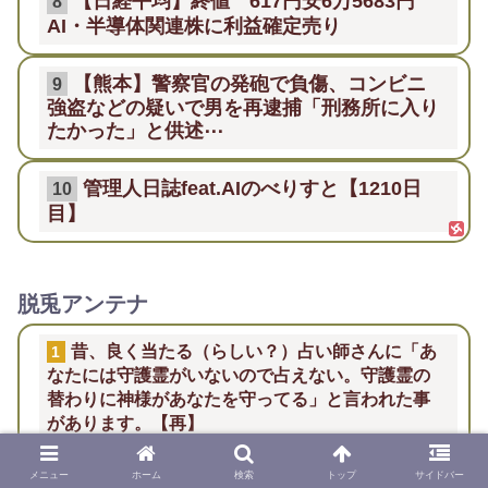
【日経平均】終値 617円安6万5683円
8
AI・半導体関連株に利益確定売り
【熊本】警察官の発砲で負傷、コンビニ
9
強盗などの疑いで男を再逮捕「刑務所に入り
たかった」と供述⋯
管理人日誌feat.AIのべりすと【1210日
10
目】
脱兎アンテナ
昔、良く当たる（らしい？）占い師さんに「あ
1
なたには守護霊がいないので占えない。守護霊の
替わりに神様があなたを守ってる」と言われた事
があります。【再】
メニュー
ホーム
検索
トップ
サイドバー
パスタソースってたまにクソまずいのあるよ
2