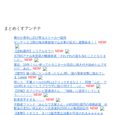
まとめくすアンテナ
爽やか青年に忍び寄るストーカー疑惑
サンディエゴ郡の海兵隊基地で山火事が拡大し避難命令！！
NEW!
【逆転裁判】シリアルキラー
NEW!
元TBSアナ山本里菜が離婚発表「それぞれの道を歩むこととなりま
した」
NEW!
最近、10年くらい使ってたモニターが流石に焼き付き始めたんです
けど、あの...
NEW!
【驚愕】撮り鉄にケンカ売ったなんJ民、謎の電車攻撃に敗れてし
まうwww
NEW!
情シス「不審メールのURLはクリックするなよ！」同僚「ふむ、で
はURLをコピーしてブラウザに貼り付けて…っと」
NEW!
【悲報】元フジテレビ渡邊渚さん、『地獄』に逆戻りしてしま
う・・・・・
NEW!
駐車苦手すぎる・・・
NEW!
不動産ファンド「みんなで大家さん」が約2881億円の債務超過 分
配金の支払い停止めぐり出資者約2500人が集団訴訟中
NEW!
【衝撃】イギリス、タバコ販売禁止法案が可決されるｗｗｗｗｗ