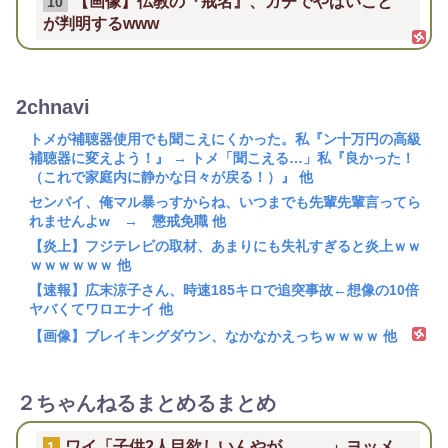
【画像】仏教の『戒名』、ガチでやばいこと
10
が判明するwww
2chnavi
トメが補聴器使用でも聞こえにくかった。私『ン十万円の高級
補聴器に変えよう！』 → トメ「聞こえる…」私『良かった！
（これで家庭内に静かな日々が戻る！）』 他
センパイ、俺マル暴っすからね、いつまでも先輩先輩言ってら
れませんよw → 懲戒免職 他
【炎上】フジテレビの取材、あまりにも失礼すぎると炎上ｗｗ
ｗｗｗｗｗｗ 他
【速報】広末涼子さん、時速185キロで追突事故←想像の10倍
ヤバくてワロエナイ 他
【画像】ブレイキングダウン、なかなかえっちｗｗｗｗ 他
２ちゃんねるまとめるまとめ
ワイ「子供2人目欲しいんやが、、、」ヨッメ
1