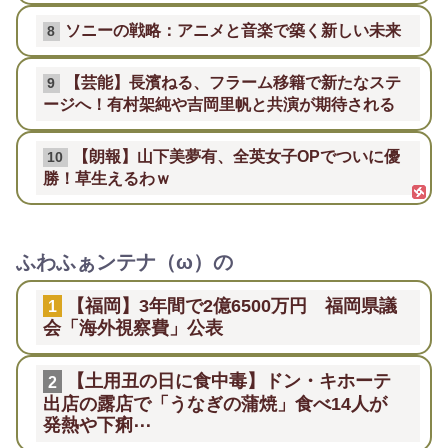
ソニーの戦略：アニメと音楽で築く新しい未来
8
【芸能】長濱ねる、フラーム移籍で新たなステ
9
ージへ！有村架純や吉岡里帆と共演が期待される
【朗報】山下美夢有、全英女子OPでついに優
10
勝！草生えるわｗ
ふわふぁンテナ（ω）の
【福岡】3年間で2億6500万円 福岡県議
1
会「海外視察費」公表
【土用丑の日に食中毒】ドン・キホーテ
2
出店の露店で「うなぎの蒲焼」食べ14人が
発熱や下痢⋯