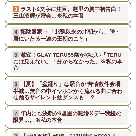
ラスト2文字に注目。趣里の胸中初告白！
3
三山凌輝が密会…※私の本音
拓跋国家⇒ 「北魏以来の北朝から、隋・
4
唐にいたる一連の王朝のこと」
激変！GLAY TERU55歳がやばい「TERU
5
には見えない」「分からなかった」※私の本
音
【夏】「盆踊り」は騒音か 苦情数件会場
6
半減…無音の中イヤホンから流れる曲に合わ
せ踊るサイレント盆ダンスも！？
年内にも決断か⁉趣里の離婚Ｘデー我慢の
7
限界…。※私の本音