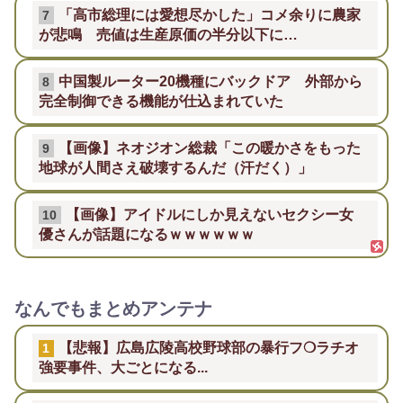
「高市総理には愛想尽かした」コメ余りに農家
7
が悲鳴 売値は生産原価の半分以下に…
中国製ルーター20機種にバックドア 外部から
8
完全制御できる機能が仕込まれていた
【画像】ネオジオン総裁「この暖かさをもった
9
地球が人間さえ破壊するんだ（汗だく）」
【画像】アイドルにしか見えないセクシー女
10
優さんが話題になるｗｗｗｗｗｗ
なんでもまとめアンテナ
【悲報】広島広陵高校野球部の暴行フ❍ラチオ
1
強要事件、大ごとになる...