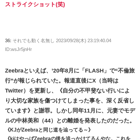
ストライクショット(笑)
36:
それでも動く名無し
2023/09/28(木) 23:19:40.04
ID:wsJr5jnHr
Zeebraといえば、’20年8月に「FLASH」で“不倫旅
行”が報じられていた。報道直後にX（当時は
Twitter）を更新し、《自分の不甲斐ない行いによ
り大切な家族を傷つけてしまった事を、深く反省し
ています》と謝罪。しかし同年11月に、元妻でモデ
ルの中林美和（44）との離婚を発表したのだった。
《KJがZeebraと同じ道を辿ってる～》
《kjはやっぱZeebraの後を追っかけてるんやな。これを