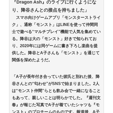
『Dragon Ash』のライブに行くようにな
り、降谷さんとの接点を持ちました」
スマホ向けゲームアプリ「モンスターストライ
ク」、通称「モンスト」はLINEを使って仲間同
士で遊べる“マルチプレイ”機能で人気を集めてい
る。降谷は大の「モンスト」好きで知られてお
り、2020年には同ゲームに書き下ろし楽曲を提
供した。降谷とA子さんも「モンスト」を通じて
関係を深めたようだ。
「A子が長年付き合っていた彼氏と別れた後、降
谷さんとの“匂わせ”がSNSで始まりました。2人
は“モンスト仲間”らとも飲み会で一緒になること
もあって、親しいことは明らかでした。『週刊文
春』が報じた写真でA子が着ていたシャツも『モ
ンスト』のプロチームのものです。報道後、A子