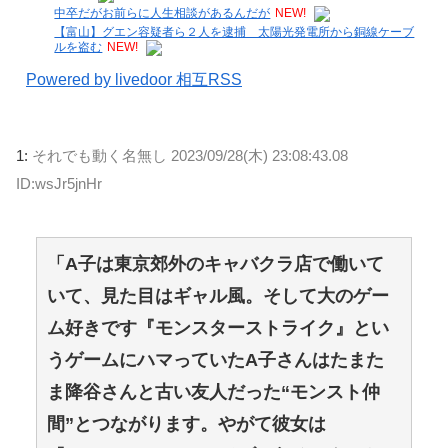
中卒だがお前らに人生相談があるんだが
NEW!
【富山】グエン容疑者ら２人を逮捕 太陽光発電所から銅線ケーブ
ルを盗む
NEW!
Powered by livedoor 相互RSS
1:
それでも動く名無し
2023/09/28(木) 23:08:43.08
ID:wsJr5jnHr
「A子は東京郊外のキャバクラ店で働いて
いて、見た目はギャル風。そして大のゲー
ム好きです『モンスターストライク』とい
うゲームにハマっていたA子さんはたまた
ま降谷さんと古い友人だった“モンスト仲
間”とつながります。やがて彼女は