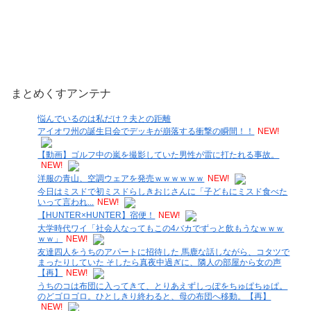
まとめくすアンテナ
悩んでいるのは私だけ？夫との距離
アイオワ州の誕生日会でデッキが崩落する衝撃の瞬間！！
NEW!
【動画】ゴルフ中の嵐を撮影していた男性が雷に打たれる事故。
NEW!
洋服の青山、空調ウェアを発売ｗｗｗｗｗｗ
NEW!
今日はミスドで初ミスドらしきおじさんに「子どもにミスド食べた
いって言われ...
NEW!
【HUNTER×HUNTER】宿便！
NEW!
大学時代ワイ「社会人なってもこの4バカでずっと飲もうなｗｗｗ
ｗｗ」
NEW!
友達四人をうちのアパートに招待した 馬鹿な話しながら、コタツで
まったりしていた そしたら真夜中過ぎに、隣人の部屋から女の声
【再】
NEW!
うちのコは布団に入ってきて、とりあえずしっぽをちゅぱちゅぱ。
のどゴロゴロ。ひとしきり終わると、母の布団へ移動。【再】
NEW!