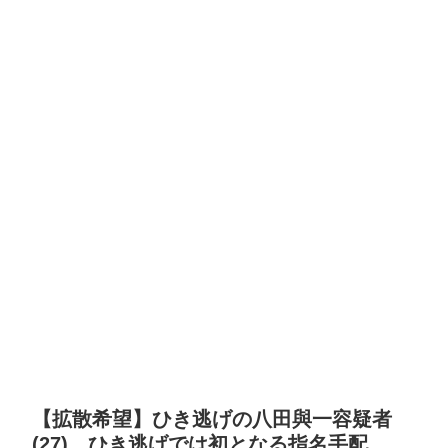
【拡散希望】ひき逃げの八田與一容疑者
(27)、ひき逃げでは初となる指名手配