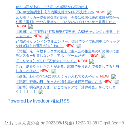
ぜんぶ私が中心、そう思った瞬間から歪み出す
【NHK世論調査】高市内閣支持率53％ 不支持33％
NEW!
元大韓サッカー協会関係者が証言、会長は韓国代表の成績が悪かっ
た際「審判に十分な接待をしていないのではないかと叱責した」
NEW!
【米国】大谷翔平は4打数無安打2三振 ABSチャレンジも失敗 ド
ジャース...
NEW!
24歳のイケメンインフルエンサー、街頭でライブ配信中にウィッグ
をはぎ取られ薄毛があらわに…
NEW!
【悲報】俺「何故ドラクエの魔王は主人公の旅立ちの町の回りに強
モンスター配置しない？」アホ「ゲームだぞ」
NEW!
【ミリマス】グリP「乙女ストーム！」
NEW!
これ、逆をやられたことがある。駅前で座り込んで失禁してると思
しき（とはい...
NEW!
【画像】わいのNISAに180万くらい入れてるんやがｗ
NEW!
【悲報】野獣の日、年々人が増え車が通行不可能になる
NEW!
【衝撃】明石家さんま、どこでもドアで『爆弾発言』をしてしま
う！！！！！
Powered by livedoor 相互RSS
1:
おっさん友の会 ★
2023/09/15(金) 12:23:01.39 ID:qsiL3ecH9