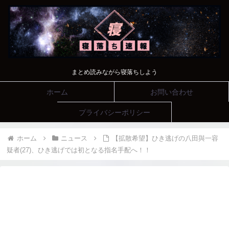
まとめ読みながら寝落ちしよう
ホーム
お問い合わせ
プライバシーポリシー
ホーム
ニュース
【拡散希望】ひき逃げの八田與一容
疑者(27)、ひき逃げでは初となる指名手配へ！！