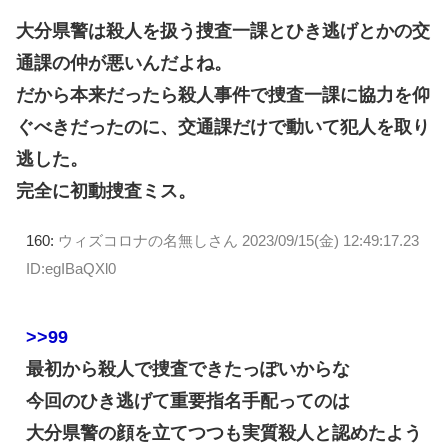
大分県警は殺人を扱う捜査一課とひき逃げとかの交
通課の仲が悪いんだよね。
だから本来だったら殺人事件で捜査一課に協力を仰
ぐべきだったのに、交通課だけで動いて犯人を取り
逃した。
完全に初動捜査ミス。
160:
ウィズコロナの名無しさん
2023/09/15(金) 12:49:17.23
ID:egIBaQXl0
>>99
最初から殺人で捜査できたっぽいからな
今回のひき逃げて重要指名手配ってのは
大分県警の顔を立てつつも実質殺人と認めたよう