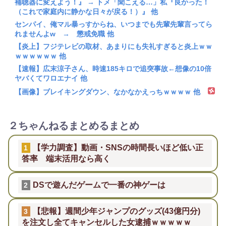
補聴器に変えよう！』 → トメ「聞こえる…」私『良かった！
（これで家庭内に静かな日々が戻る！）』 他
センパイ、俺マル暴っすからね、いつまでも先輩先輩言ってら
れませんよw → 懲戒免職 他
【炎上】フジテレビの取材、あまりにも失礼すぎると炎上ｗｗ
ｗｗｗｗｗｗ 他
【速報】広末涼子さん、時速185キロで追突事故←想像の10倍
ヤバくてワロエナイ 他
【画像】ブレイキングダウン、なかなかえっちｗｗｗｗ 他
２ちゃんねるまとめるまとめ
【学力調査】動画・SNSの時間長いほど低い正
1
答率 端末活用なら高く
DSで遊んだゲームで一番の神ゲーは
2
【悲報】週間少年ジャンプのグッズ(43億円分)
3
を注文し全てキャンセルした女逮捕ｗｗｗｗｗ