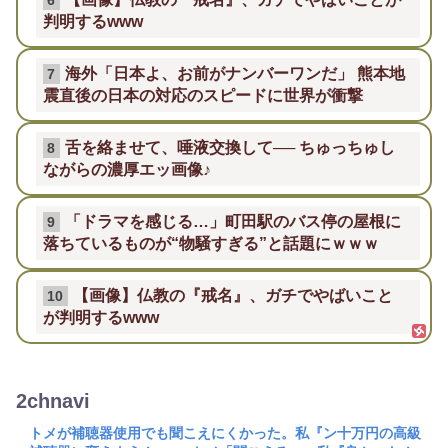
6
判明するwww
海外「日本よ、お前がナンバーワンだ」 熊本地
7
震直後の日本の対応のスピードに世界が衝撃
舌を絡ませて、唾液交換して── ちゅっちゅし
8
ながらの濃厚エッ画像♪
「ドラマを感じる…」町田駅のバス停の屋根に
9
落ちているものが“物騒すぎる”と話題にｗｗｗ
【画像】仏教の『戒名』、ガチでやばいこと
10
が判明するwww
2chnavi
トメが補聴器使用でも聞こえにくかった。私『ン十万円の高級