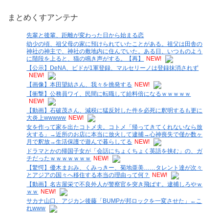
まとめくすアンテナ
先輩と後輩、距離が変わった日から始まる恋
幼少の頃、祖父母の家に預けられていたことがある。祖父は田舎の
神社の神主で、神社の敷地内に住んでいた。ある日、いつものよう
に階段を上ると、猫の鳴き声がする。【再】
NEW!
【公示】DeNA、ビドが1軍登録、マルセリーノは登録抹消されず
NEW!
【画像】本田望結さん、我々を挑発する
NEW!
【衝撃】公務員ワイ、民間に転職して給料倍になるｗｗｗｗｗ
NEW!
【動画】石破茂さん、減税に猛反対した件を必死に釈明するも更に
大炎上wwwww
NEW!
女を作って家を出たコトメ夫。コトメ「帰ってきてくれないなら放
火する」→近所のお店に本当に放火して逮捕→心神喪失で僅か数ヶ
月で釈放→生活保護で遊んで暮らしてる
NEW!
ドラマとかの帰国子女が「会話にちょくちょく英語を挟む」の、ガ
チだったｗｗｗｗｗｗｗ
NEW!
【驚愕】優木まおみ、くみっきー、菊地亜美……タレント達が次々
とアジアの国々へ移住する本当の理由って何？
NEW!
【動画】名古屋栄で不良外人が警察官を突き飛ばす。逮捕しろやｗ
ｗｗ
NEW!
サカナ山口、アジカン後藤「BUMPが邦ロックを一変させた」←こ
れwww