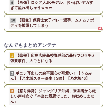
【画像】ロシア人JKモデル、おっぱいデカす
9
ぎて溢れ出ちゃうｗｗｗ
【画像】保育士女子バレー選手、ムチムチボ
10
ディを披露してしまう
なんでもまとめアンテナ
【悲報】広島広陵高校野球部の暴行フ❍ラチオ
1
強要事件、大ごとになる...
ポニテ耳出しの森平麗心が可愛い！【うるみ
2
ん】【乃木坂スター誕生！SIX】【乃木坂46】
【怒り爆発】ジャングリア沖縄、来園者から厳
3
しい声相次ぐ「本当に最悪でした、お勧めしませ
ん」