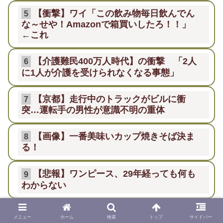
【衝撃】ワイ「この飲み物毎日飲んでん
5
な～せや！Amazonで箱買いしたろ！！」
←これ
【介護難民400万人時代】の衝撃 「2人
6
に1人が介護を受けられなくなる事態」
【京都】走行中のトラックがビルに衝
7
突…運転手の男性が意識不明の重体
【画像】一番美味いカップ焼きそば決ま
8
る！
【悲報】ワンピース、29年経っても何も
9
わからない
【悲報】鶏卵L寸10個パック税込398円
10
メニュー
ホーム
検索
トップ
サイドバー
ｗｗｗｗｗｗｗｗｗｗｗｗ