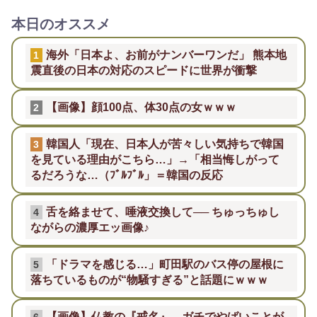
本日のオススメ
海外「日本よ、お前がナンバーワンだ」 熊本地
1
震直後の日本の対応のスピードに世界が衝撃
【画像】顔100点、体30点の女ｗｗｗ
2
韓国人「現在、日本人が苦々しい気持ちで韓国
3
を見ている理由がこちら…」→「相当悔しがって
るだろうな…（ﾌﾞﾙﾌﾞﾙ」＝韓国の反応
舌を絡ませて、唾液交換して── ちゅっちゅし
4
ながらの濃厚エッ画像♪
「ドラマを感じる…」町田駅のバス停の屋根に
5
落ちているものが“物騒すぎる”と話題にｗｗｗ
【画像】仏教の『戒名』、ガチでやばいことが