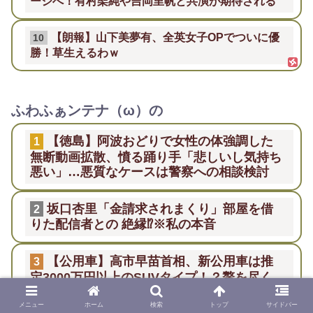
ージへ！有村架純や吉岡里帆と共演が期待される
【朗報】山下美夢有、全英女子OPでついに優
10
勝！草生えるわｗ
ふわふぁンテナ（ω）の
【徳島】阿波おどりで女性の体強調した
1
無断動画拡散、憤る踊り手「悲しいし気持ち
悪い」…悪質なケースは警察への相談検討
坂口杏里「金請求されまくり」部屋を借
2
りた配信者との 絶縁⁉※私の本音
【公用車】高市早苗首相、新公用車は推
3
定3000万円以上のSUVタイプ！？贅を尽く
した後部座席でたばこを吸うのが至福の時間
か どんどん延びる乗車時間
メニュー
ホーム
検索
トップ
サイドバー