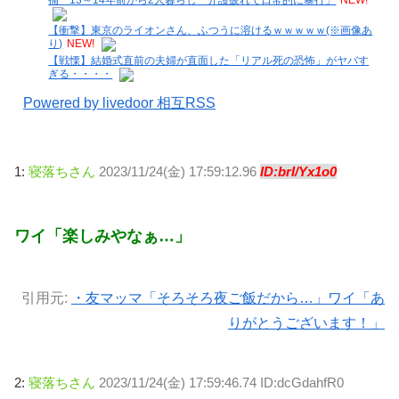
捕 13～14年前から2人暮らし「介護疲れで日常的に暴行」
NEW!
【衝撃】東京のライオンさん、ふつうに溶けるｗｗｗｗｗ(※画像あ
り)
NEW!
【戦慄】結婚式直前の夫婦が直面した「リアル死の恐怖」がヤバす
ぎる・・・・
Powered by livedoor 相互RSS
1:
寝落ちさん
2023/11/24(金) 17:59:12.96
ID:brI/Yx1o0
ワイ「楽しみやなぁ…」
引用元:
・友マッマ「そろそろ夜ご飯だから…」ワイ「あ
りがとうございます！」
2:
寝落ちさん
2023/11/24(金) 17:59:46.74 ID:dcGdahfR0