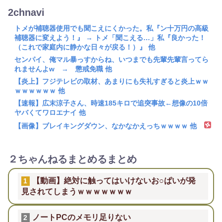
2chnavi
トメが補聴器使用でも聞こえにくかった。私『ン十万円の高級
補聴器に変えよう！』 → トメ「聞こえる…」私『良かった！
（これで家庭内に静かな日々が戻る！）』 他
センパイ、俺マル暴っすからね、いつまでも先輩先輩言ってら
れませんよw → 懲戒免職 他
【炎上】フジテレビの取材、あまりにも失礼すぎると炎上ｗｗ
ｗｗｗｗｗｗ 他
【速報】広末涼子さん、時速185キロで追突事故←想像の10倍
ヤバくてワロエナイ 他
【画像】ブレイキングダウン、なかなかえっちｗｗｗｗ 他
２ちゃんねるまとめるまとめ
【動画】絶対に触ってはいけないお○ぱいが発
1
見されてしまうｗｗｗｗｗｗｗ
ノートPCのメモリ足りない
2