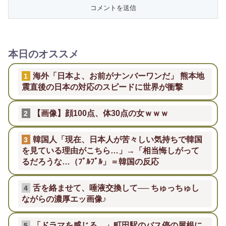
本日のオススメ
海外「日本よ、お前がナンバーワンだ」 熊本地
1
震直後の日本の対応のスピードに世界が衝撃
【画像】顔100点、体30点の女ｗｗｗ
2
韓国人「現在、日本人が苦々しい気持ちで韓国
3
を見ている理由がこちら…」→「相当悔しがって
るだろうな…（ﾌﾞﾙﾌﾞﾙ」＝韓国の反応
舌を絡ませて、唾液交換して── ちゅっちゅし
4
ながらの濃厚エッ画像♪
「ドラマを感じる…」町田駅のバス停の屋根に
5