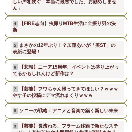
しい声相次ぐ「本当に最悪でした、お勧めしませ
ん」
【FIRE志向】虫撮りMTB生活に全振り男の決
4
断
まさかの12年ぶり！？加藤あいが「美ST」の
5
表紙に登場！
【悲報】ニーア15周年、イベントは盛り上がっ
6
てるかもしれんけど新作は？
【芸能】フワちゃん帰ってきてほしい？ｗｗｗ
7
やす子の投稿にデマ流れまくりｗｗｗ
ソニーの戦略：アニメと音楽で築く新しい未来
8
【芸能】長濱ねる、フラーム移籍で新たなステ
9