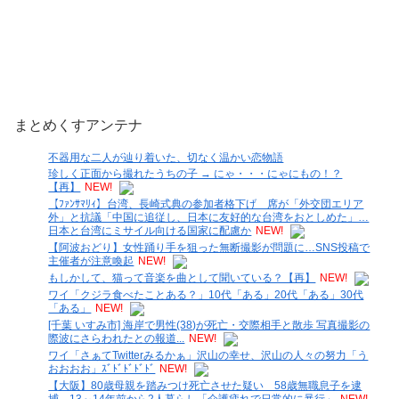
まとめくすアンテナ
不器用な二人が辿り着いた、切なく温かい恋物語
珍しく正面から撮れたうちの子 → にゃ・・・にゃにもの！？
【再】
NEW!
【ﾌｧﾝｻﾏﾘｨ】台湾、長崎式典の参加者格下げ 席が「外交団エリア
外」と抗議「中国に追従し、日本に友好的な台湾をおとしめた」…
日本と台湾にミサイル向ける国家に配慮か
NEW!
【阿波おどり】女性踊り手を狙った無断撮影が問題に…SNS投稿で
主催者が注意喚起
NEW!
もしかして、猫って音楽を曲として聞いている？【再】
NEW!
ワイ「クジラ食べたことある？」10代「ある」20代「ある」30代
「ある」
NEW!
[千葉 いすみ市] 海岸で男性(38)が死亡・交際相手と散歩 写真撮影の
際波にさらわれたとの報道...
NEW!
ワイ「さぁてTwitterみるかぁ」沢山の幸せ、沢山の人々の努力「う
おおおお」ｽﾞﾄﾞﾄﾞﾄﾞﾄﾞ
NEW!
【大阪】80歳母親を踏みつけ死亡させた疑い 58歳無職息子を逮