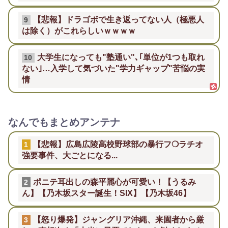
【悲報】ドラゴボで生き返ってない人（極悪人
9
は除く）がこれらしいｗｗｗｗ
大学生になっても"塾通い"､｢単位が1つも取れ
10
ない｣…入学して気づいた"学力ギャップ"苦悩の実
情
なんでもまとめアンテナ
【悲報】広島広陵高校野球部の暴行フ❍ラチオ
1
強要事件、大ごとになる...
ポニテ耳出しの森平麗心が可愛い！【うるみ
2
ん】【乃木坂スター誕生！SIX】【乃木坂46】
【怒り爆発】ジャングリア沖縄、来園者から厳
3