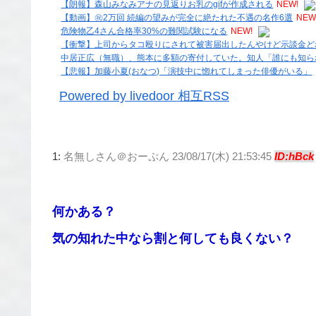
【朗報】森山みなみアナの見返りお乳のgifが作成される
NEW!
【動画】㊗️2万回 続編の望みが完全に絶たれた不遇の名作6選
NEW
危険物乙4さん合格率30%の難関試験になる
NEW!
【衝撃】上司からタコ殴りにされて被害届出したんやけど示談金ど
中居正広（無職）、熊本に多額の寄付していた。知人「誰にも知ら
【悲報】加藤小夏(おなつ)「演技中に惚れてしまった俳優がいる」
Powered by livedoor 相互RSS
1:
名無しさん＠おーぷん
23/08/17(木) 21:53:45
ID:hBck
何かある？
気の知れた中なら割と何しても良くない？