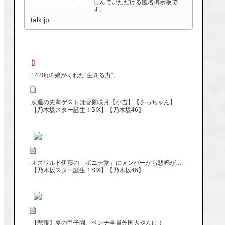
しんでいただける匿名掲示板で
す。
talk.jp
1420gの娘がくれた“生きる力”。
次週の先輩ゲストは菅原咲月【小吉】【さっちゃん】
【乃木坂スター誕生！SIX】【乃木坂46】
オズワルド伊藤の「ポニテ愛」にメンバーから悲鳴が…
【乃木坂スター誕生！SIX】【乃木坂46】
【悲報】夏の甲子園、ベンチ全員外国人やんけ！