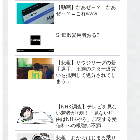
【動画】なあぜ～？ なあ
ぜ～？←これwww
SHEIN愛用者おる?
【悲報】サウジリーグの若
手選手、王族のスター爆買
いを批判して処分されてし
まう…
【NHK調査】テレビを見な
い若者が7割！「見ない理
由はNHKやろ」加速する受
信料への根強い不満
悲報…おからはじまる乗り