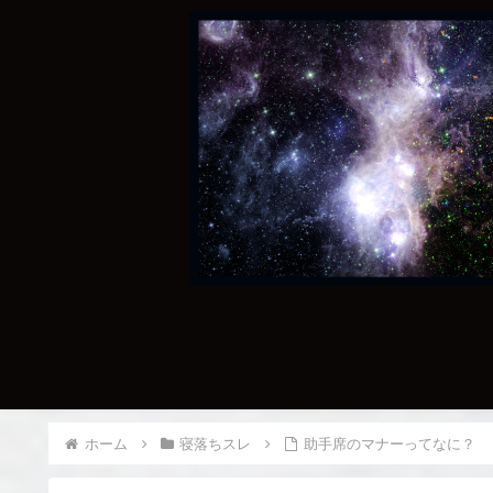
ホーム
寝落ちスレ
助手席のマナーってなに？