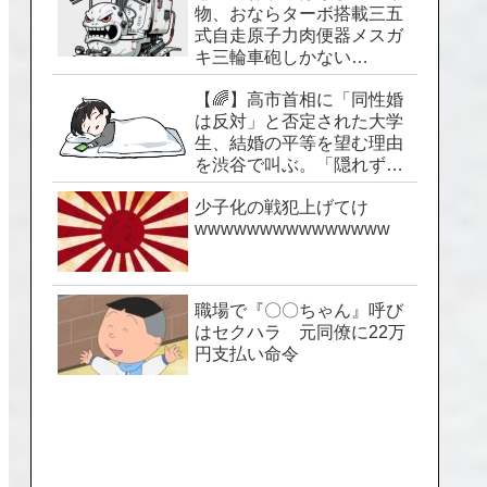
物、おならターボ搭載三五
式自走原子力肉便器メスガ
キ三輪車砲しかない…
【🌈】高市首相に「同性婚
は反対」と否定された大学
生、結婚の平等を望む理由
を渋谷で叫ぶ。「隠れずに
生きられる社会を」
少子化の戦犯上げてけ
wwwwwwwwwwwwwww
職場で『〇〇ちゃん』呼び
はセクハラ 元同僚に22万
円支払い命令