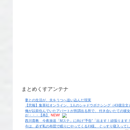
まとめくすアンテナ
妻との生活が、夫をうつへ追い込んだ現実
【悲報】集英社オンライン、1人のシャドウボクシング（43億注
俺が以前住んでいたアパートが所謂出る所で、 付き合いたての彼
が・・・【再】
NEW!
西川貴教 今夜放送「Mステ」に向け“予告”「出ます！頑張ります
今は、必ず私の布団で眠りにやってくるﾇｺ様。 ぐっすり寝入って