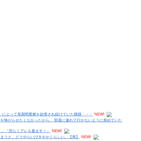
文）によって長期間業務を妨害され続けていた模様・・・
NEW!
女を怖がらせたくなかったから、 部屋に連れて行かないように努めていた
！」「恐らくアレも着ます！」
NEW!
しまうと、どうやらいびきをかくらしい。【再】
NEW!