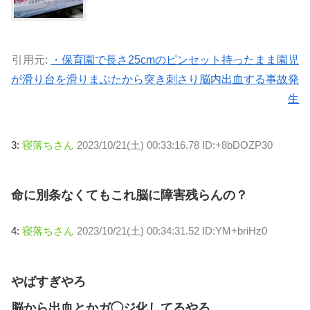
引用元:
・保育園で長さ25cmのピンセット持ったまま園児
が滑り台を滑りまぶたから突き刺さり脳内出血する事故発
生
3:
寝落ちさん
2023/10/21(土) 00:33:16.78 ID:+8bDOZP30
命に別条なくてもこれ脳に障害残らんの？
4:
寝落ちさん
2023/10/21(土) 00:34:31.52 ID:YM+briHz0
やばすぎやろ
脳から出血とかガ◯ジ化してるやろ