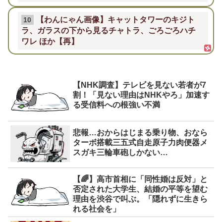
【わんにゃん画像】キャットタワーのキジト
10
ラ、ガラスの下から見るチャトラ、ごろごろハチ
ワレ ほか【再】
【NHK調査】テレビを見ない若者が7
割！「見ない理由はNHKやろ」加速す
る受信料への根強い不満
悲報…おからはじまる乗り物、おなら
ターボ搭載三五式自走原子力肉便器メ
スガキ三輪車砲しかない…
【🌈】高市首相に「同性婚は反対」と
否定された大学生、結婚の平等を望む
理由を渋谷で叫ぶ。「隠れずに生きら
れる社会を」