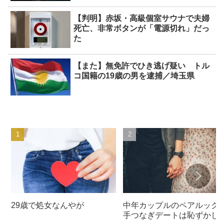
【判明】赤坂・高級個室サウナで夫婦
死亡、非常ボタンが「電源切れ」だっ
た
【また】無免許でひき逃げ疑い トル
コ国籍の19歳の男を逮捕／埼玉県
29歳で処女なんやが
中年カップルのペアルック
手つなぎデートは恥ずかし