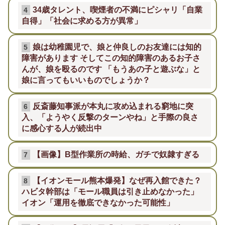
34歳タレント、喫煙者の不満にピシャリ「自業
4
自得」「社会に求める方が異常」
娘は幼稚園児で、娘と仲良しのお友達には知的
5
障害があります そしてこの知的障害のあるお子さ
んが、娘を殴るのです 「もうあの子と遊ぶな」と
娘に言ってもいいものでしょうか？
反斎藤知事派が本丸に攻め込まれる窮地に突
6
入、「ようやく反撃のターンやね」と手際の良さ
に感心する人が続出中
【画像】B型作業所の時給、ガチで奴隷すぎる
7
【イオンモール熊本爆発】なぜ再入館できた？
8
ハビタ幹部は「モール職員は引き止めなかった」
イオン「運用を徹底できなかった可能性」