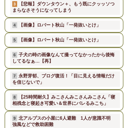
【悲報】ダウンタウン＋、もう既にクッッソつ
3
まらなさそうになってしまう
【画像】ロバート秋山「一発抜いとけ」
4
【画像】ロバート秋山「一発抜いとけ」
5
子犬の時の画像なんて撮ってなかったから後悔
6
してるなぁ…【再】
永野芽郁、ブログ復活！「目に見える情報だけ
7
を信じないで」
【25時間耐久】みこさんみこさんみこさん「寝
8
相残念と寝起き可愛い＆世界にバレるみこち」
北アルプスの小屋に6人避難 1人が意識不明
9
強風などで救助困難