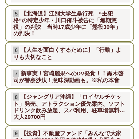
【北海道】江別大学生暴行死 “主犯
5
格”の特定少年・川口侑斗被告に「無期懲
役」の判決 当時17歳少年に「懲役30年」
の判決！
【人生を面白くするために】「行動」よ
6
りも大切なこと
新事実！宮崎麗果へのDV発覚！！黒木啓
7
司が警察沙汰！意味深動画も。※私の本音
【ジャングリア沖縄】「ロイヤルチケッ
8
ト」発売、アトラクション優先案内、ソフト
ドリンク飲み放題、スパ利用、駐車場無料…
大人29700円
【投資】不動産ファンド「みんなで大家
9