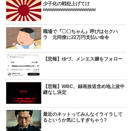
少子化の戦犯上げてけ
wwwwwwwwwwwwwww
職場で『〇〇ちゃん』呼びはセクハ
ラ 元同僚に22万円支払い命令
【悲報】ゆづ、メンエス嬢をフォロー
【悲報】WBC、録画放送含め地上波中
継なし決定
最近のネットってみんなイライラして
るというか気にしすぎちゃう?