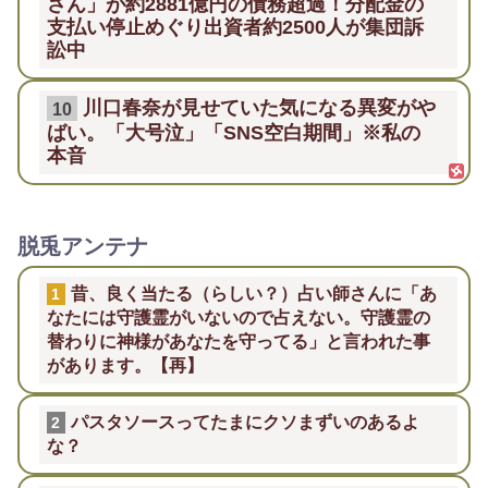
さん」が約2881億円の債務超過！分配金の
支払い停止めぐり出資者約2500人が集団訴
訟中
川口春奈が見せていた気になる異変がや
10
ばい。「大号泣」「SNS空白期間」※私の
本音
脱兎アンテナ
昔、良く当たる（らしい？）占い師さんに「あ
1
なたには守護霊がいないので占えない。守護霊の
替わりに神様があなたを守ってる」と言われた事
があります。【再】
パスタソースってたまにクソまずいのあるよ
2
な？