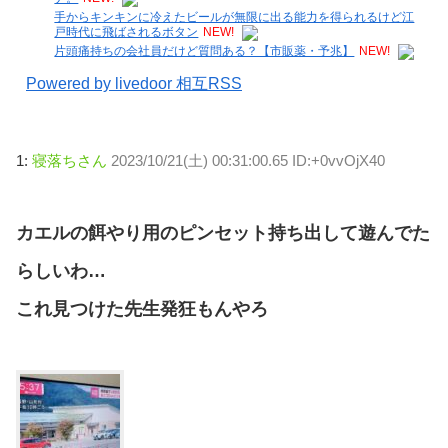
手からキンキンに冷えたビールが無限に出る能力を得られるけど江
戸時代に飛ばされるボタン
NEW!
片頭痛持ちの会社員だけど質問ある？【市販薬・予兆】
NEW!
Powered by livedoor 相互RSS
1:
寝落ちさん
2023/10/21(土) 00:31:00.65 ID:+0vvOjX40
カエルの餌やり用のピンセット持ち出して遊んでた
らしいわ…
これ見つけた先生発狂もんやろ