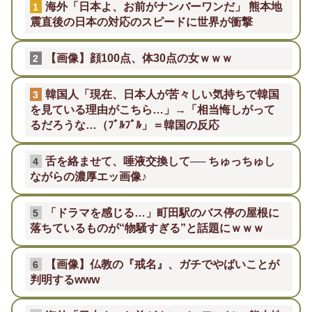
海外「日本よ、お前がナンバーワンだ」 熊本地
1
震直後の日本の対応のスピードに世界が衝撃
【画像】顔100点、体30点の女ｗｗｗ
2
韓国人「現在、日本人が苦々しい気持ちで韓国
3
を見ている理由がこちら…」→「相当悔しがって
るだろうな…（ﾌﾞﾙﾌﾞﾙ」＝韓国の反応
舌を絡ませて、唾液交換して── ちゅっちゅし
4
ながらの濃厚エッ画像♪
「ドラマを感じる…」町田駅のバス停の屋根に
5
落ちているものが“物騒すぎる”と話題にｗｗｗ
【画像】仏教の『戒名』、ガチでやばいことが
6
判明するwww