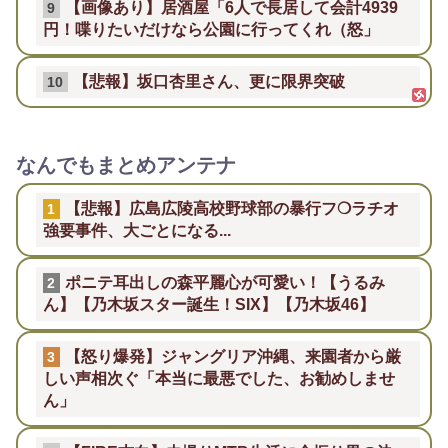
【画像あり】居酒屋「6人で長居して会計4939
9
円！喋りたいだけなら公園に行ってくれ（怒」
【悲報】坂口杏里さん、更に限界突破
10
なんでもまとめアンテナ
【悲報】広島広陵高校野球部の暴行フ❍ラチオ
1
強要事件、大ごとになる...
ポニテ耳出しの森平麗心が可愛い！【うるみ
2
ん】【乃木坂スター誕生！SIX】【乃木坂46】
【怒り爆発】ジャングリア沖縄、来園者から厳
3
しい声相次ぐ「本当に最悪でした、お勧めしませ
ん」