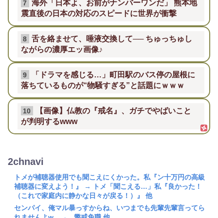
海外「日本よ、お前がナンバーワンだ」 熊本地
7
震直後の日本の対応のスピードに世界が衝撃
舌を絡ませて、唾液交換して── ちゅっちゅし
8
ながらの濃厚エッ画像♪
「ドラマを感じる…」町田駅のバス停の屋根に
9
落ちているものが“物騒すぎる”と話題にｗｗｗ
【画像】仏教の『戒名』、ガチでやばいこと
10
が判明するwww
2chnavi
トメが補聴器使用でも聞こえにくかった。私『ン十万円の高級
補聴器に変えよう！』 → トメ「聞こえる…」私『良かった！
（これで家庭内に静かな日々が戻る！）』 他
センパイ、俺マル暴っすからね、いつまでも先輩先輩言ってら
れませんよw → 懲戒免職 他