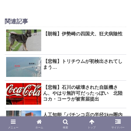
こと？偶然会った友人に「
い年して恥ずかしくない
の？」と言われました
関連記事
【朗報】伊勢崎の四国犬、狂犬病陰性
【悲報】トリチウムが初検出されてし
まう…
【悲報】石川の破壊された自販機さ
ん、やはり無許可だったっぽい 北陸
コカ・コーラが被害届提出
人工知能「パチンコ店の半径1km圏内
では犯罪が増加」、日本製の生成AIが
論文発表
メニュー
ホーム
検索
トップ
サイドバー