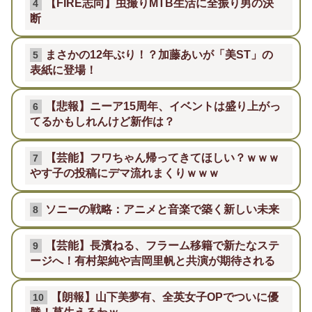
【FIRE志向】虫撮りMTB生活に全振り男の決
4
断
まさかの12年ぶり！？加藤あいが「美ST」の
5
表紙に登場！
【悲報】ニーア15周年、イベントは盛り上がっ
6
てるかもしれんけど新作は？
【芸能】フワちゃん帰ってきてほしい？ｗｗｗ
7
やす子の投稿にデマ流れまくりｗｗｗ
ソニーの戦略：アニメと音楽で築く新しい未来
8
【芸能】長濱ねる、フラーム移籍で新たなステ
9
ージへ！有村架純や吉岡里帆と共演が期待される
【朗報】山下美夢有、全英女子OPでついに優
10