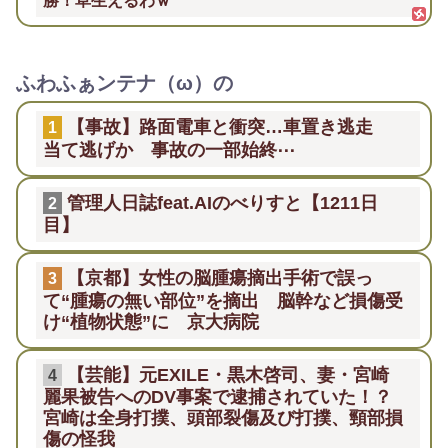
勝！草生えるわｗ
ふわふぁンテナ（ω）の
【事故】路面電車と衝突…車置き逃走
1
当て逃げか 事故の一部始終⋯
管理人日誌feat.AIのべりすと【1211日
2
目】
【京都】女性の脳腫瘍摘出手術で誤っ
3
て“腫瘍の無い部位”を摘出 脳幹など損傷受
け“植物状態”に 京大病院
【芸能】元EXILE・黒木啓司、妻・宮崎
4
麗果被告へのDV事案で逮捕されていた！？
宮崎は全身打撲、頭部裂傷及び打撲、頸部損
傷の怪我