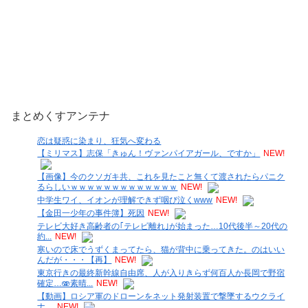
まとめくすアンテナ
恋は疑惑に染まり、狂気へ変わる
【ミリマス】志保「きゅん！ヴァンパイアガール、ですか」
NEW!
【画像】今のクソガキ共、これを見たこと無くて渡されたらパニク
るらしいｗｗｗｗｗｗｗｗｗｗｗｗｗ
NEW!
中学生ワイ、イオンが理解できず咽び泣くwww
NEW!
【金田一少年の事件簿】死因
NEW!
テレビ大好き高齢者の｢テレビ離れ｣が始まった…10代後半～20代の
約...
NEW!
寒いので床でうずくまってたら、猫が背中に乗ってきた。のはいい
んだが・・・【再】
NEW!
東京行きの最終新幹線自由席、人が入りきらず何百人か長岡で野宿
確定…🫨素晴...
NEW!
【動画】ロシア軍のドローンをネット発射装置で撃墜するウクライ
ナ。
NEW!