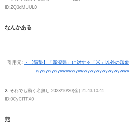
ID:ZQ3dMUUL0
なんかある
引用元:
・【衝撃】「新潟県」に対する「米」以外の印象
wywywywyywywwyywwywywywywywywwy
2:
それでも動く名無し
2023/10/20(金) 21:43:10.41
ID:0CyCITFX0
燕