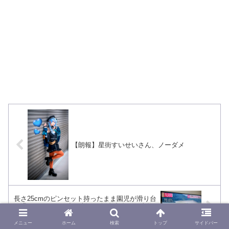
【朗報】星街すいせいさん、ノーダメ
長さ25cmのピンセット持ったまま園児が滑り台
を滑りまぶたから突き刺さり脳内出血する事故
発生
メニュー
ホーム
検索
トップ
サイドバー