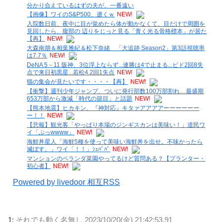
分かり合えているはずの夫が、一番遠い
【画像】ワイのS&P500、逝くｗ
NEW!
入院数日前、夜中に目が覚めたら体が動かなくて、目だけで周囲を
見回したら、腹部の 辺りをじっと見る「青く光る骨格標本」が居た
【再】
NEW!
大森南朋＆相葉雅紀＆松下奈緒 「大追跡 Season2」第3話視聴率
は7.7％
NEW!
DeNA 5－11 阪神、3位浮上ならず...連勝は4で止まる...ビド2回8失
点で来日初黒星...若松4.2回1失点
NEW!
猫の集会が見たいです・・・・【再】
NEW!
【衝撃】週刊少年ジャンプ、ついに発行部数100万部割れ…最盛期
653万部から激減「時代の節目」と話題
NEW!
【熊本地震】ヒカキン、『神対応』キタァアアアアーーーーーー
ー！！
NEW!
【悲報】観光客「やっぱり本場のジンギスカンは美味い！」道民ワ
イ「ぷっwwww」
NEW!
海鮮丼星人「海鮮5種を使って美味い海鮮丼を出せ。不味かったら
滅ぼす。」ワイ「！！」ｼｭﾊﾞﾊﾞ
NEW!
マンションのベランダ菜園やってるけど質問ある？【プランター・
初心者】
NEW!
Powered by livedoor 相互RSS
1:
それでも動く名無し
2023/10/20(金) 21:42:53.91