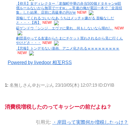
【仰天】女ディレクター「老舗町中華の弁当500個ドタキャンw賠
償ルールないから無罪でーすw」→常連の俺が電話一本で「全員招
集」した結果、店前に高級車の列がw
NEW!
首輪してくれるコいいなあ うちはメッチャ嫌がる 首輪なしだ
と・・・【再】
NEW!
碇ゲンドウ「シンジ…エヴァに乗れ…何もしないなら帰れ!」
NEW!
劇団員やってる友達からたまにチケット買わされるから見に行くん
やけどさ・・・
NEW!
【悲報】トンデモない漫画、アニメ化されるｗｗｗｗｗｗｗｗｗ
NEW!
Powered by livedoor 相互RSS
1:
名無しさん＠おーぷん
23/10/05(木) 12:07:19 ID:DYIB
消費税増税したのってキッシーの前だよね？
引用元:
・岸田って実際何か増税したっけ？