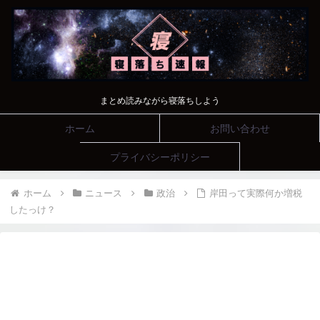
まとめ読みながら寝落ちしよう
ホーム
お問い合わせ
プライバシーポリシー
ホーム
ニュース
政治
岸田って実際何か増税
したっけ？