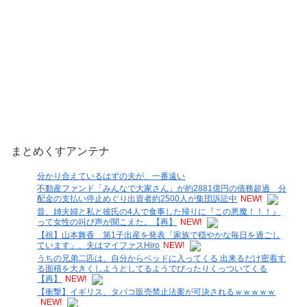
まとめくすアンテナ
分かり合えているはずの夫が、一番遠い
不動産ファンド「みんなで大家さん」が約2881億円の債務超過 分
配金の支払い停止めぐり出資者約2500人が集団訴訟中
NEW!
昔、姉夫婦と私と彼氏の4人で食事した帰りに『この悪魔！！！』
って女性の叫び声が聞こえた。【再】
NEW!
【祝】山本舞香 第1子出産を発表「家族で穏やかな毎日を過ごし
ています」、夫はマイファスHiro
NEW!
うちの兄弟二匹は、自分からベッドに入ってくる 出来るだけ密着す
る面積を大きくしようとしてるようでぴったりくっついてくる
【再】
NEW!
【衝撃】イギリス、タバコ販売禁止法案が可決されるｗｗｗｗｗ
NEW!