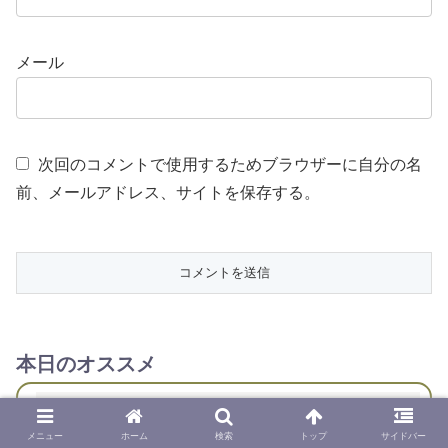
メール
次回のコメントで使用するためブラウザーに自分の名
前、メールアドレス、サイトを保存する。
本日のオススメ
海外「日本よ、お前がナンバーワンだ」 熊本地
1
震直後の日本の対応のスピードに世界が衝撃
メニュー
ホーム
検索
トップ
サイドバー