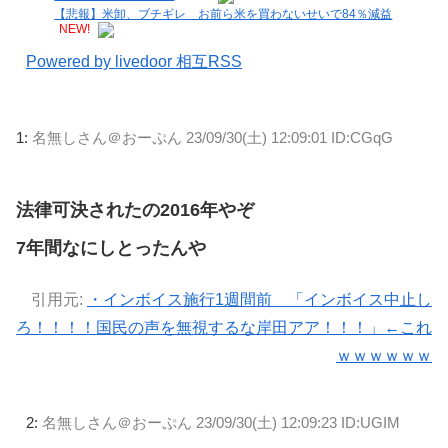
【悲報】米卸、ブチギレ お前ら米を買わないせいで84％減益
NEW!
Powered by livedoor 相互RSS
1:
名無しさん＠おーぷん
23/09/30(土) 12:09:01 ID:CGqG
法律可決されたの2016年やぞ
7年間なにしとったんや
引用元:
・インボイス施行1週間前 「インボイス中止し
ろ！！！！国民の声を無視するな岸田アア！！！」←これ
ｗｗｗｗｗｗ
2:
名無しさん＠おーぷん
23/09/30(土) 12:09:23 ID:UGIM