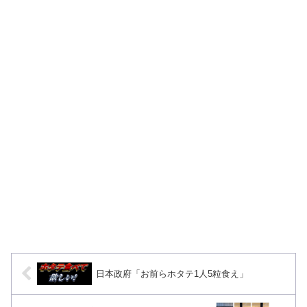
日本政府「お前らホタテ1人5粒食え」