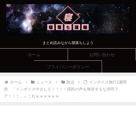
まとめ読みながら寝落ちしよう
ホーム
お問い合わせ
プライバシーポリシー
ホーム
ニュース
政治
インボイス施行1週間
前 「インボイス中止しろ！！！！国民の声を無視するな岸田ア
ア！！！」←これｗｗｗｗｗｗ