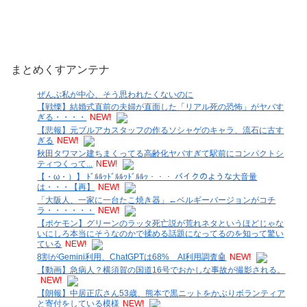
まとめくすアンテナ
ぜんぶ私が中心、そう思われたくないのに
【戦慄】結婚式直前の夫婦が直面した「リアル死の恐怖」がヤバす
ぎる・・・・
NEW!
【悲報】元ブルアカスタッフの作るソシャゲのキャラ、流石に古す
ぎる
NEW!
秋田タワマン建ちまくってる高齢化ヤバすぎて駅前にコンパクトシ
ティつくって...
NEW!
【・ω・）】 ﾄﾞﾙﾙｯﾄﾞﾙﾙｯﾄﾞﾙﾙｯ・・・ バイクのような大音量
は・・・【再】
NEW!
「大阪人、一家に一台たこ焼き器」←ベルギーバージョンがコチ
ラ・・・・・・
NEW!
【ポケモン】グリーンのラッタ死亡説が荒れネタというほどじゃな
いにしろ本当にそうなのかで揉める話題になってるのを知って驚い
ている
NEW!
8割がGemini利用、ChatGPTは68% AI利用調査🤖
NEW!
【動画】急病人？横須賀の国道16号でおかしな事故が撮影される。
NEW!
【朗報】中居正広さん53歳、熊本で黒ニットをかぶりボランティア
と寄付をしている模様
NEW!