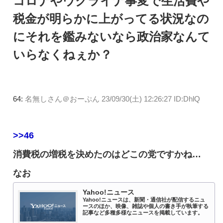
コロナやウクライナ事変で生活費や
税金が明らかに上がってる状況なの
にそれを鑑みないなら政治家なんて
いらなくねぇか？
64:
名無しさん＠おーぷん
23/09/30(土) 12:26:27 ID:DhlQ
>>46
消費税の増税を決めたのはどこの党ですかね…
なお
Yahoo!ニュース
Yahoo!ニュースは、新聞・通信社が配信するニュ
ースのほか、映像、雑誌や個人の書き手が執筆する
記事など多種多様なニュースを掲載しています。