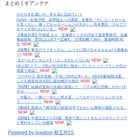
まとめくすアンテナ
小さなすれ違いが、夫を追い詰めていく
DeNA・松尾汐恩、盗塁阻止への課題、谷繁氏「少しコントロール
が良くない。捕ってからモーションが大きい」高木豊氏「クセでス
タートを切られている」
NEW!
【事故渋滞】中国道 上り 宝塚西トンネル付近で追突事故💥 追越
車線規制 西宮山口JCT〜宝塚IC 渋滞距離 7.0km 通過時間 40
分
NEW!
【衝撃】東京のライオンさん、ふつうに溶けるｗｗｗｗｗ(※画像あ
り)
NEW!
【ゴールデンカムイ】へえ…かわいくないね
NEW!
[米上院] トランプ氏が司法長官に指名していたトッド ブランチ氏が
僅差で承認！
NEW!
【ﾌｧﾝｻﾏﾘｨ】高市首相「子供にSNSは早いわ」SNS年齢制限法案、
こども政策担当大臣に提出検討を指示
NEW!
【戦慄】結婚式直前の夫婦が直面した「リアル死の恐怖」がヤバす
ぎる・・・・
NEW!
「大阪人、一家に一台たこ焼き器」←ベルギーバージョンがコチ
ラ・・・・・・
NEW!
【動画】急病人？横須賀の国道16号でおかしな事故が撮影される。
NEW!
【朗報】中居正広さん53歳、熊本で黒ニットをかぶりボランティア
と寄付をしている模様
NEW!
Powered by livedoor 相互RSS