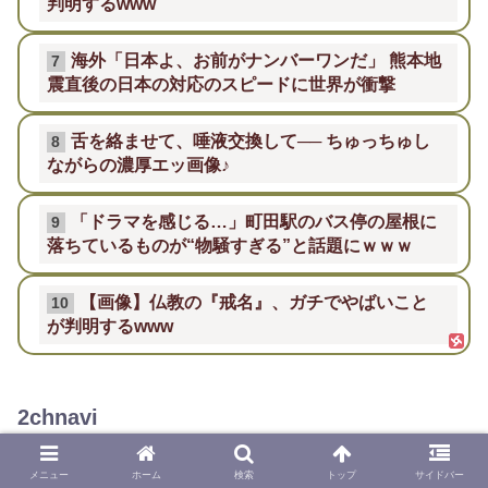
判明するwww
海外「日本よ、お前がナンバーワンだ」 熊本地
7
震直後の日本の対応のスピードに世界が衝撃
舌を絡ませて、唾液交換して── ちゅっちゅし
8
ながらの濃厚エッ画像♪
「ドラマを感じる…」町田駅のバス停の屋根に
9
落ちているものが“物騒すぎる”と話題にｗｗｗ
【画像】仏教の『戒名』、ガチでやばいこと
10
が判明するwww
2chnavi
トメが補聴器使用でも聞こえにくかった。私『ン十万円の高級
補聴器に変えよう！』 → トメ「聞こえる…」私『良かった！
メニュー
ホーム
検索
トップ
サイドバー