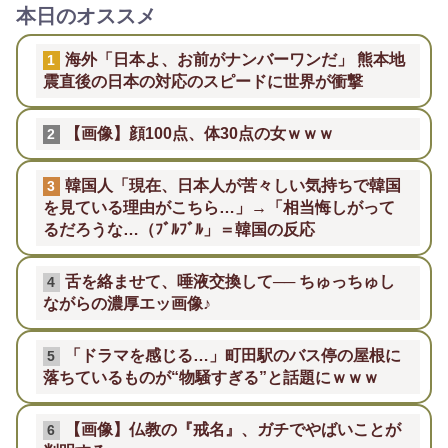
本日のオススメ
海外「日本よ、お前がナンバーワンだ」 熊本地
1
震直後の日本の対応のスピードに世界が衝撃
【画像】顔100点、体30点の女ｗｗｗ
2
韓国人「現在、日本人が苦々しい気持ちで韓国
3
を見ている理由がこちら…」→「相当悔しがって
るだろうな…（ﾌﾞﾙﾌﾞﾙ」＝韓国の反応
舌を絡ませて、唾液交換して── ちゅっちゅし
4
ながらの濃厚エッ画像♪
「ドラマを感じる…」町田駅のバス停の屋根に
5
落ちているものが“物騒すぎる”と話題にｗｗｗ
【画像】仏教の『戒名』、ガチでやばいことが
6