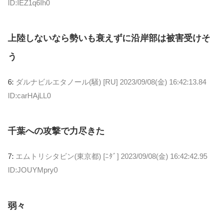
ID:IEZ1q6Ih0
上陸しないなら勢いも衰えずに沿岸部は被害受けそ
う
6:
ダルナビルエタノール(騒) [RU]
2023/09/08(金) 16:42:13.84
ID:carHAjLL0
千葉への攻撃で力尽きた
7:
エムトリシタビン(東京都) [ﾆﾀﾞ]
2023/09/08(金) 16:42:42.95
ID:JOUYMpry0
弱々