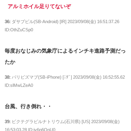
アルミホイル足りてないぞ
36:
ダサブビル(SB-Android) [IR]
2023/09/08(金) 16:51:37.26
ID:OthZuCSp0
毎度おなじみの気象庁によるインチキ進路予測だっ
たか
38:
パリビズマブ(SB-iPhone) [ﾆﾀﾞ]
2023/09/08(金) 16:52:55.62
ID:slMwLZeA0
台風、行き倒れ・・
39:
ビクテグラビルナトリウム(石川県) [US]
2023/09/08(金)
16:53:03.28 ID:jv6n6OnU0