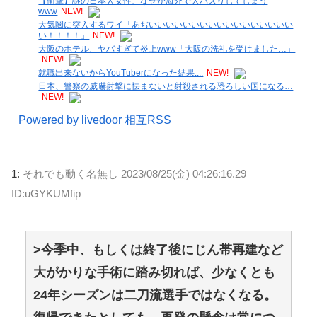
【衝撃】謎の日本人女性、なぜか海外で大バズりしてしまう
www
NEW!
大気圏に突入するワイ「あぢいいいいいいいいいいいいいいいいい
い！！！！」
NEW!
大阪のホテル、ヤバすぎて炎上www「大阪の洗礼を受けました…」
NEW!
就職出来ないからYouTuberになった結果....
NEW!
日本、警察の威嚇射撃に怯まないと射殺される恐ろしい国になる…
NEW!
Powered by livedoor 相互RSS
1:
それでも動く名無し
2023/08/25(金) 04:26:16.29
ID:uGYKUMfip
>今季中、もしくは終了後にじん帯再建など
大がかりな手術に踏み切れば、少なくとも
24年シーズンは二刀流選手ではなくなる。