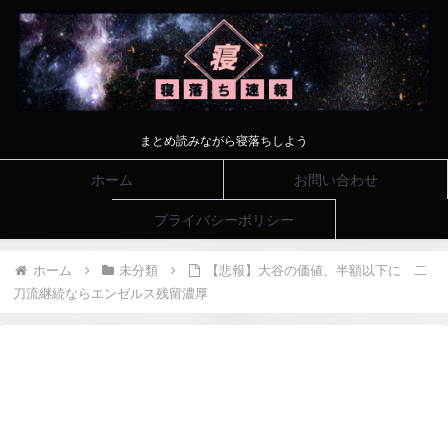
まとめ読みながら寝落ちしよう
ホーム
お問い合わせ
プライバシーポリシー
ホーム
未分類
【悲報】大谷の価値、半額以下に 二
刀流継続ならエンゼルス残留濃厚