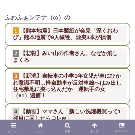
ふわふぁンテナ（ω）の
【熊本地震】日本製紙が会見「深くおわ
1
び」熊本地震で9人犠牲、煙突3本が損傷
【悲報】みい山の作者さん、なぜか消し
2
まくる
【新潟】自転車の小学1年女児が車にひか
3
れ意識不明…軽自動車が反対車線へはみ出し
住宅敷地に突っ込んだか 運転手の女
（61）逮捕！
【動画】ママさん「新しい洗濯機買って1
4
発目に回したらコレw」
メニュー
ホーム
検索
トップ
サイドバー
AV女優「熊本に300万円寄付します」 ア
5