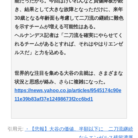
能だったから。今回はけいれんなど負傷降板が続
き、結果として大きな故障となっただけに、来年
30歳となる年齢面も考慮して二刀流の継続に難色
を示すチームが増える可能性はある。
ヘルナンデス記者は「二刀流を確実にやらせてく
れるチームがあるとすれば、それはやはりエンゼ
ルスだ」と力を込める。
世界的な注目を集める大谷の去就は、さまざまな
状況と思惑が絡み、さらに複雑になった。
https://news.yahoo.co.jp/articles/9545174c90e
11e39b83af37e12498673f2cc6bd1
引用元:
・【悲報】大谷の価値、半額以下に 二刀流継続
ならエンゼルス残留濃厚