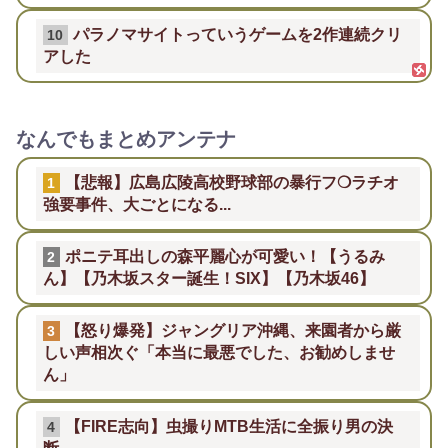
パラノマサイトっていうゲームを2作連続クリ
10
アした
なんでもまとめアンテナ
【悲報】広島広陵高校野球部の暴行フ❍ラチオ
1
強要事件、大ごとになる...
ポニテ耳出しの森平麗心が可愛い！【うるみ
2
ん】【乃木坂スター誕生！SIX】【乃木坂46】
【怒り爆発】ジャングリア沖縄、来園者から厳
3
しい声相次ぐ「本当に最悪でした、お勧めしませ
ん」
【FIRE志向】虫撮りMTB生活に全振り男の決
4