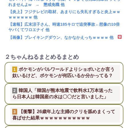
れませんよw → 懲戒免職 他
【炎上】フジテレビの取材、あまりにも失礼すぎると炎上ｗｗ
ｗｗｗｗｗｗ 他
【速報】広末涼子さん、時速185キロで追突事故←想像の10倍
ヤバくてワロエナイ 他
【画像】ブレイキングダウン、なかなかえっちｗｗｗｗ 他
２ちゃんねるまとめるまとめ
ポケモンがパルワールドよりショボいとか言う
1
奴いるけど、ポケモンが何匹いるか分かってる？
韓国人「韓国が熊本地震で飲料水1万本送った
2
ら日本人は韓国産の水は〇〇だと言いました」
【衝撃】26歳年上な主婦のクリを舐めまくって
3
喜ばせた結果ｗｗｗｗｗｗｗｗｗｗｗ