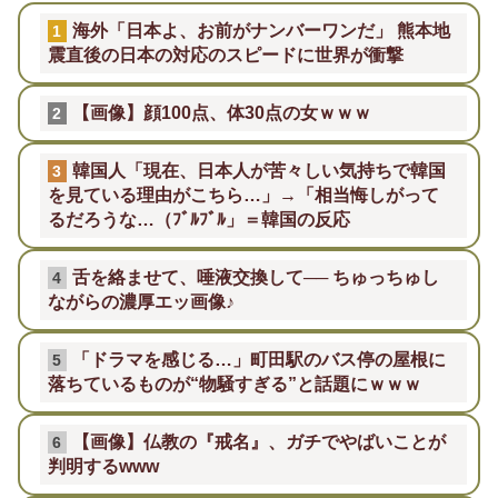
海外「日本よ、お前がナンバーワンだ」 熊本地
1
震直後の日本の対応のスピードに世界が衝撃
【画像】顔100点、体30点の女ｗｗｗ
2
韓国人「現在、日本人が苦々しい気持ちで韓国
3
を見ている理由がこちら…」→「相当悔しがって
るだろうな…（ﾌﾞﾙﾌﾞﾙ」＝韓国の反応
舌を絡ませて、唾液交換して── ちゅっちゅし
4
ながらの濃厚エッ画像♪
「ドラマを感じる…」町田駅のバス停の屋根に
5
落ちているものが“物騒すぎる”と話題にｗｗｗ
【画像】仏教の『戒名』、ガチでやばいことが
6
判明するwww