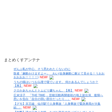
まとめくすアンテナ
ぜんぶ私が中心、そう思われたくないのに
医者「麻酔かけますよー」 わい(全身麻酔に耐えて見せる！うおお
おおおお！！！！)
NEW!
うちの猫はいつも仏壇で寝ています。 何かあるんでしょうか？
【再】
NEW!
クロかあちゃんとトムピリ嬢ちゃん。【再】
NEW!
広末涼子 「THE TIME,」芸能活動再開後初の地上波出演、復帰へ
思いを告白「自分の弱い部分だったり…」
NEW!
【グモ】京王線 仙川駅で人身事故「人身事故で緊急車両が大集
結...」
NEW!