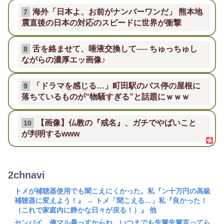
海外「日本よ、お前がナンバーワンだ」 熊本地
7
震直後の日本の対応のスピードに世界が衝撃
舌を絡ませて、唾液交換して── ちゅっちゅし
8
ながらの濃厚エッ画像♪
「ドラマを感じる…」町田駅のバス停の屋根に
9
落ちているものが“物騒すぎる”と話題にｗｗｗ
【画像】仏教の『戒名』、ガチでやばいこと
10
が判明するwww
2chnavi
トメが補聴器使用でも聞こえにくかった。私『ン十万円の高級
補聴器に変えよう！』 → トメ「聞こえる…」私『良かった！
（これで家庭内に静かな日々が戻る！）』 他
センパイ、俺マル暴っすからね、いつまでも先輩先輩言ってら