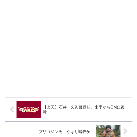
【楽天】石井一久監督退任、来季からGMに復
帰
プリゴジン氏 やはり暗殺か…