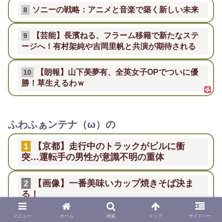
ソニーの戦略：アニメと音楽で築く新しい未来
8
【芸能】長濱ねる、フラーム移籍で新たなステ
9
ージへ！有村架純や吉岡里帆と共演が期待される
【朗報】山下美夢有、全英女子OPでついに優
10
勝！草生えるわｗ
ふわふぁンテナ（ω）の
【京都】走行中のトラックがビルに衝
1
突…運転手の男性が意識不明の重体
【画像】一番美味いカップ焼きそば決ま
2
る！
メニュー
ホーム
検索
トップ
サイドバー
【悲報】ワンピース、29年経っても何も
3