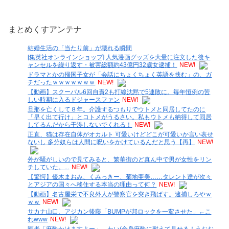
まとめくすアンテナ
結婚生活の「当たり前」が壊れる瞬間
[集英社オンラインショップ] 人気漫画グッズを大量に注文した後キ
ャンセルを繰り返す・被害総額約43億円32歳女逮捕！
NEW!
ドラマとかの帰国子女が「会話にちょくちょく英語を挟む」の、ガ
チだったｗｗｗｗｗｗｗ
NEW!
【動画】スクーバル6回自責2も打線沈黙で5連敗に。毎年恒例の苦
しい時期に入るドジャースファン
NEW!
旦那を亡くして８年。介護するつもりでウトメと同居してたのに
「早く出て行け」とコトメがうるさい。私もウトメも納得して同居
してるんだから干渉しないでくれる！
NEW!
正直、猫は存在自体がオカルト 可愛いけどどこが可愛いか言い表せ
ないし 多分奴らは人間に呪いをかけているんだと思う【再】
NEW!
外が騒がしいので見てみると、繁華街のど真ん中で男が女性をリン
チしていた。...
NEW!
【驚愕】優木まおみ、くみっきー、菊地亜美……タレント達が次々
とアジアの国々へ移住する本当の理由って何？
NEW!
【動画】名古屋栄で不良外人が警察官を突き飛ばす。逮捕しろやｗ
ｗｗ
NEW!
サカナ山口、アジカン後藤「BUMPが邦ロックを一変させた」←こ
れwww
NEW!
医者「麻酔かけますよー」 わい(全身麻酔に耐えて見せる！うおお