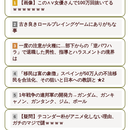
【画像】この∧∨女優さんで100万回抜いてる
1
ｗｗｗｗｗｗｗ
古き良きロールプレイングゲームにありがちな
2
事
一度の注意が火種に…部下からの「逆パワハ
3
ラ」で退職した男性、指導とハラスメントの境界
は
「移民は富の象徴」スペインが50万人の不法移
4
民を合法化、その狙いと日本への教訓と ★2
1年戦争の連邦軍の開発力→ガンダム、ガンキ
5
ャノン、ガンタンク、ジム、ボール
【疑問】テコンダー朴がアニメ化しない理由、
6
ガチのマジで謎ｗｗｗｗ