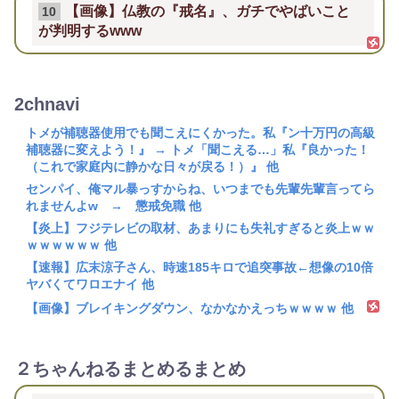
【画像】仏教の『戒名』、ガチでやばいこと
10
が判明するwww
2chnavi
トメが補聴器使用でも聞こえにくかった。私『ン十万円の高級
補聴器に変えよう！』 → トメ「聞こえる…」私『良かった！
（これで家庭内に静かな日々が戻る！）』 他
センパイ、俺マル暴っすからね、いつまでも先輩先輩言ってら
れませんよw → 懲戒免職 他
【炎上】フジテレビの取材、あまりにも失礼すぎると炎上ｗｗ
ｗｗｗｗｗｗ 他
【速報】広末涼子さん、時速185キロで追突事故←想像の10倍
ヤバくてワロエナイ 他
【画像】ブレイキングダウン、なかなかえっちｗｗｗｗ 他
２ちゃんねるまとめるまとめ