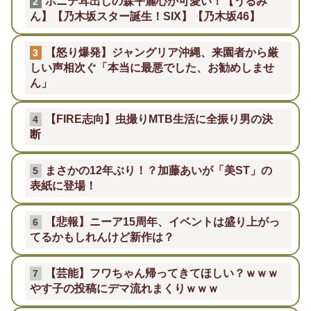
ポニテ耳出しの森平麗心が可愛い！【うるみ
2
ん】【乃木坂スター誕生！SIX】【乃木坂46】
【怒り爆発】ジャングリア沖縄、来園者から厳
3
しい声相次ぐ「本当に最悪でした、お勧めしませ
ん」
【FIRE志向】虫撮りMTB生活に全振り男の決
4
断
まさかの12年ぶり！？加藤あいが「美ST」の
5
表紙に登場！
【悲報】ニーア15周年、イベントは盛り上がっ
6
てるかもしれんけど新作は？
【芸能】フワちゃん帰ってきてほしい？ｗｗｗ
7
やす子の投稿にデマ流れまくりｗｗｗ