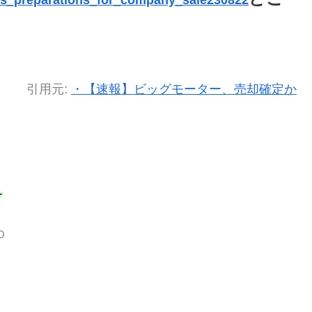
gins_preparations_for_company_sale230822
引用元:
・【速報】ビッグモーター、売却確定か
け
O