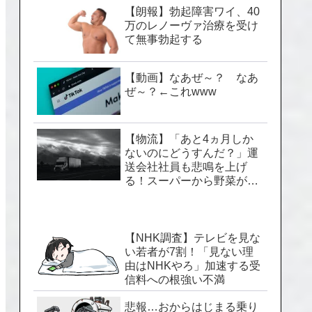
【朗報】勃起障害ワイ、40
万のレノーヴァ治療を受け
て無事勃起する
【動画】なあぜ～？ なあ
ぜ～？←これwww
【物流】「あと4ヵ月しか
ないのにどうすんだ？」運
送会社社員も悲鳴を上げ
る！スーパーから野菜が消
える「2024年問題」のヤバ
い実情
【NHK調査】テレビを見な
い若者が7割！「見ない理
由はNHKやろ」加速する受
信料への根強い不満
悲報…おからはじまる乗り