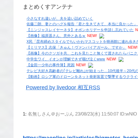
まとめくすアンテナ
小さなすれ違いが、夫を追い詰めていく
佐藤二朗、妻とのハグを報告「君と生きてきて、本当に良かった」「
【ニンジャスレイヤーネタ】オボンホリデーを申請し忘れていた
N
【画像】福原遥さん、意外とあるｗ
NEW!
X民「昆布締めスタイルでちいかわマスコットを映画館に連れ歩き
【ミリマス】志保「きゅん！ヴァンパイアガール、ですか」
NEW!
【画像】今のクソガキ共、これを見たこと無くて渡されたらパニク
中学生ワイ、イオンが理解できず咽び泣くwww
NEW!
【金田一少年の事件簿】死因
NEW!
テレビ大好き高齢者の｢テレビ離れ｣が始まった…10代後半～20代の約
【動画】ロシア軍のドローンをネット発射装置で撃墜するウクライ
Powered by livedoor 相互RSS
1:
名無しさん＠おーぷん
23/08/23(水) 11:50:07 ID:wNlO