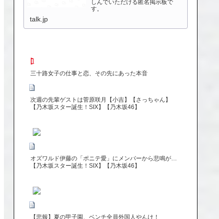
しんでいただける匿名掲示板で
す。
talk.jp
三十路女子の仕事と恋、その先にあった本音
次週の先輩ゲストは菅原咲月【小吉】【さっちゃん】
【乃木坂スター誕生！SIX】【乃木坂46】
オズワルド伊藤の「ポニテ愛」にメンバーから悲鳴が…
【乃木坂スター誕生！SIX】【乃木坂46】
【悲報】夏の甲子園、ベンチ全員外国人やんけ！