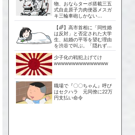
物、おならターボ搭載三五
式自走原子力肉便器メスガ
キ三輪車砲しかない…
【🌈】高市首相に「同性婚
は反対」と否定された大学
生、結婚の平等を望む理由
を渋谷で叫ぶ。「隠れずに
生きられる社会を」
少子化の戦犯上げてけ
wwwwwwwwwwwwwww
職場で『〇〇ちゃん』呼び
はセクハラ 元同僚に22万
円支払い命令