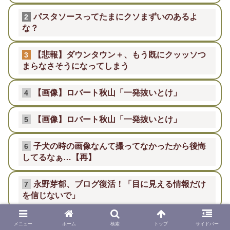
パスタソースってたまにクソまずいのあるよ
2
な？
【悲報】ダウンタウン＋、もう既にクッッソつ
3
まらなさそうになってしまう
【画像】ロバート秋山「一発抜いとけ」
4
【画像】ロバート秋山「一発抜いとけ」
5
子犬の時の画像なんて撮ってなかったから後悔
6
してるなぁ…【再】
永野芽郁、ブログ復活！「目に見える情報だけ
7
を信じないで」
【25時間耐久】みこさんみこさんみこさん「寝
8
メニュー
ホーム
検索
トップ
サイドバー