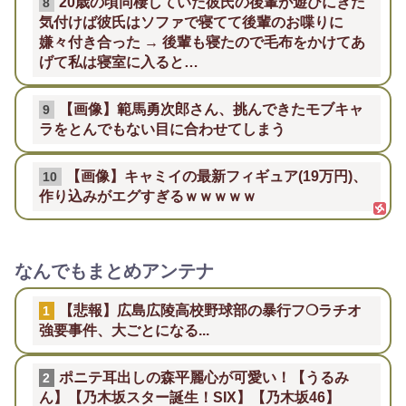
20歳の頃同棲していた彼氏の後輩が遊びにきた
8
気付けば彼氏はソファで寝てて後輩のお喋りに
嫌々付き合った → 後輩も寝たので毛布をかけてあ
げて私は寝室に入ると…
【画像】範馬勇次郎さん、挑んできたモブキャ
9
ラをとんでもない目に合わせてしまう
【画像】キャミイの最新フィギュア(19万円)、
10
作り込みがエグすぎるｗｗｗｗｗ
なんでもまとめアンテナ
【悲報】広島広陵高校野球部の暴行フ❍ラチオ
1
強要事件、大ごとになる...
ポニテ耳出しの森平麗心が可愛い！【うるみ
2
ん】【乃木坂スター誕生！SIX】【乃木坂46】