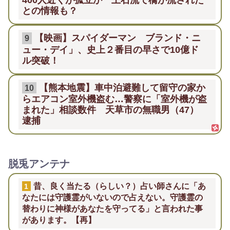
との情報も？
【映画】スパイダーマン ブランド・ニ
9
ュー・デイ」、史上２番目の早さで10億ド
ル突破！
【熊本地震】車中泊避難して留守の家か
10
らエアコン室外機盗む…警察に「室外機が盗
まれた」相談数件 天草市の無職男（47）
逮捕
脱兎アンテナ
昔、良く当たる（らしい？）占い師さんに「あ
1
なたには守護霊がいないので占えない。守護霊の
替わりに神様があなたを守ってる」と言われた事
があります。【再】