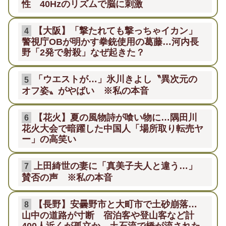
性 40Hzのリズムで脳に刺激
【大阪】「撃たれても撃っちゃイカン」
4
警視庁OBが明かす拳銃使用の葛藤…河内長
野「2発で射殺」なぜ起きた？
「ウエストが…」氷川きよし〝異次元の
5
オフ姿〟がやばい ※私の本音
【花火】夏の風物詩が喰い物に…隅田川
6
花火大会で暗躍した中国人「場所取り転売ヤ
ー」の高笑い
上田綺世の妻に「真美子夫人と違う…」
7
賛否の声 ※私の本音
【長野】安曇野市と大町市で土砂崩落…
8
山中の道路が寸断 宿泊客や登山客など計
400人近くが孤立か 土石流で橋が流された