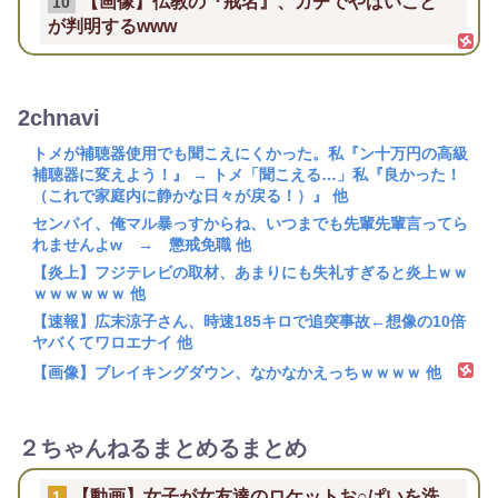
【画像】仏教の『戒名』、ガチでやばいこと
10
が判明するwww
2chnavi
トメが補聴器使用でも聞こえにくかった。私『ン十万円の高級
補聴器に変えよう！』 → トメ「聞こえる…」私『良かった！
（これで家庭内に静かな日々が戻る！）』 他
センパイ、俺マル暴っすからね、いつまでも先輩先輩言ってら
れませんよw → 懲戒免職 他
【炎上】フジテレビの取材、あまりにも失礼すぎると炎上ｗｗ
ｗｗｗｗｗｗ 他
【速報】広末涼子さん、時速185キロで追突事故←想像の10倍
ヤバくてワロエナイ 他
【画像】ブレイキングダウン、なかなかえっちｗｗｗｗ 他
２ちゃんねるまとめるまとめ
【動画】女子が女友達のロケットお○ぱいを洗
1