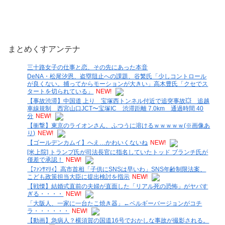
まとめくすアンテナ
三十路女子の仕事と恋、その先にあった本音
DeNA・松尾汐恩、盗塁阻止への課題、谷繁氏「少しコントロール
が良くない。捕ってからモーションが大きい」高木豊氏「クセでス
タートを切られている」
NEW!
【事故渋滞】中国道 上り 宝塚西トンネル付近で追突事故💥 追越
車線規制 西宮山口JCT〜宝塚IC 渋滞距離 7.0km 通過時間 40
分
NEW!
【衝撃】東京のライオンさん、ふつうに溶けるｗｗｗｗｗ(※画像あ
り)
NEW!
【ゴールデンカムイ】へえ…かわいくないね
NEW!
[米上院] トランプ氏が司法長官に指名していたトッド ブランチ氏が
僅差で承認！
NEW!
【ﾌｧﾝｻﾏﾘｨ】高市首相「子供にSNSは早いわ」SNS年齢制限法案、
こども政策担当大臣に提出検討を指示
NEW!
【戦慄】結婚式直前の夫婦が直面した「リアル死の恐怖」がヤバす
ぎる・・・・
NEW!
「大阪人、一家に一台たこ焼き器」←ベルギーバージョンがコチ
ラ・・・・・・
NEW!
【動画】急病人？横須賀の国道16号でおかしな事故が撮影される。