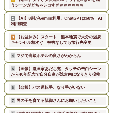
うシーンがどちゃシコすぎｗｗｗｗｗｗ
【AI】8割がGemini利用、ChatGPTは68% AI
2
利用調査
【お盆休み】スタート 熊本地震で大分の温泉
3
キャンセル相次ぐ 被害なしでも旅行先変更
マジで高級ホテルの良さがわからん
4
【画像】漫画家あだち充、タッチの告白シーン
5
から40年記念で自分自身が浅倉南になりきり投稿
【悲報】バス運転手、なり手がいない
6
男の子を育てる親御さんにお願いしたいこと
7