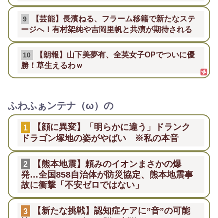
【芸能】長濱ねる、フラーム移籍で新たなステ
9
ージへ！有村架純や吉岡里帆と共演が期待される
【朗報】山下美夢有、全英女子OPでついに優
10
勝！草生えるわｗ
ふわふぁンテナ（ω）の
【顔に異変】「明らかに違う」ドランク
1
ドラゴン塚地の姿がやばい ※私の本音
【熊本地震】頼みのイオンまさかの爆
2
発…全国858自治体が防災協定、熊本地震事
故に衝撃「不安ゼロではない」
【新たな挑戦】認知症ケアに”音”の可能
3