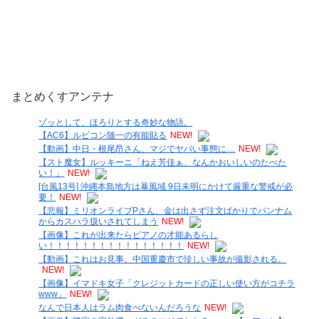
まとめくすアンテナ
ゾッとして、ほろりとする奇妙な物語。
【AC6】ルビコン随一の有能貼る
NEW!
【動画】中日・根尾昂さん、マジでヤバい事態に…
NEW!
【スト魔女】ルッキーニ「ねえ芳佳ぁ、なんかおいしいのたべた
い！」
NEW!
[台風13号] 沖縄本島地方は暴風域 9日未明にかけて厳重な警戒が必
要！
NEW!
【悲報】ミリオンライブPさん、金は出さず注文ばかりでバンナム
からカスハラ扱いされてしまう
NEW!
【画像】これが出来たらピアノの才能あるらし
い！！！！！！！！！！！！！！！！
NEW!
【動画】これはお見事。中国重慶市で珍しい事故が撮影される。
NEW!
【画像】イマドキ女子「クレジットカードの正しい使い方がコチラ
www」
NEW!
なんで日本人はラム肉食べないんだろうな
NEW!