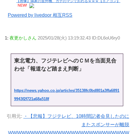
【画像】隣家の室外機、ガチのマジでおわるｗｗｗ【エアコン】
NEW!
Powered by livedoor 相互RSS
1:
夜更かしさん
2025/01/28(火) 13:19:32.43 ID:DL6oU6ry0
東北電力、フジテレビへのＣＭを当面見合
わせ「報道など踏まえ判断」
https://news.yahoo.co.jp/articles/35138fc0bd801a3ffa6891
9943f2f721a68a518f
引用元:
・【悲報】フジテレビ、10時間記者会見したのに
またスポンサーが離脱
WWWWWWWWWWWWWWWWWWWWWWWWWWW