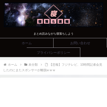
まとめ読みながら寝落ちしよう
ホーム
お問い合わせ
プライバシーポリシー
ホーム
未分類
【悲報】フジテレビ、10時間記者会見
したのにまたスポンサーが離脱w w w