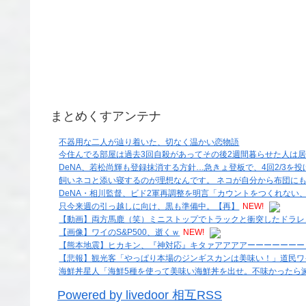
まとめくすアンテナ
不器用な二人が辿り着いた、切なく温かい恋物語
今住んでる部屋は過去3回自殺があってその後2週間暮らせた人は
DeNA、若松尚輝も登録抹消する方針…急きょ登板で、4回2/3を
飼いネコと添い寝するのが理想なんです。 ネコが自分から布団に
DeNA・相川監督、ビド2軍再調整を明言「カウントをつくれない
只今来週の引っ越しに向け、黒も準備中。【再】
NEW!
【動画】両方馬鹿（笑）ミニストップでトラックと衝突したドラレ
【画像】ワイのS&P500、逝くｗ
NEW!
【熊本地震】ヒカキン、『神対応』キタァアアアアーーーーーーー
【悲報】観光客「やっぱり本場のジンギスカンは美味い！」道民ワ
海鮮丼星人「海鮮5種を使って美味い海鮮丼を出せ。不味かったら滅ぼ
Powered by livedoor 相互RSS