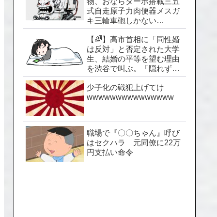
物、おならターボ搭載三五
式自走原子力肉便器メスガ
キ三輪車砲しかない…
【🌈】高市首相に「同性婚
は反対」と否定された大学
生、結婚の平等を望む理由
を渋谷で叫ぶ。「隠れずに
生きられる社会を」
少子化の戦犯上げてけ
wwwwwwwwwwwwwww
職場で『〇〇ちゃん』呼び
はセクハラ 元同僚に22万
円支払い命令