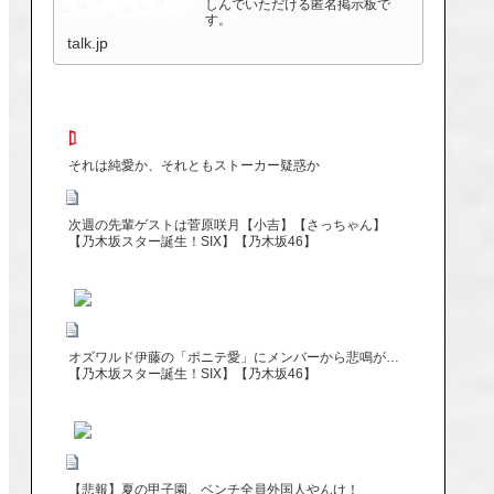
しんでいただける匿名掲示板で
す。
talk.jp
それは純愛か、それともストーカー疑惑か
次週の先輩ゲストは菅原咲月【小吉】【さっちゃん】
【乃木坂スター誕生！SIX】【乃木坂46】
オズワルド伊藤の「ポニテ愛」にメンバーから悲鳴が…
【乃木坂スター誕生！SIX】【乃木坂46】
【悲報】夏の甲子園、ベンチ全員外国人やんけ！