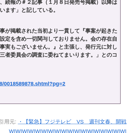
、続報の＃２記事（１月８日発売号掲載）以降は
います」と記している。
事が掲載された当初より一貫して『事案が起きた
設定を含め一切関与しておりません。会の存在自
事実もございません。』と主張し、発行元に対し
三者委員会の調査に委ねてまいります。」とのコ
/28/0018589878.shtml?pg=2
引用元:
・【緊急】フジテレビ VS 週刊文春、開戦
WIWIWIWIWIWIWIWIWIWIWIWIWIWIWIWIWIWI