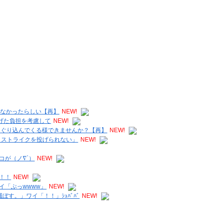
居なかったらしい【再】
NEW!
投げた負担を考慮して
NEW!
もぐり込んでくる様できませんか？【再】
NEW!
、ストライクを投げられない」
NEW!
コが（ノ∇`）
NEW!
！！
NEW!
イ「ぷっwwww」
NEW!
す。」ワイ「！！」ｼｭﾊﾞﾊﾞ
NEW!