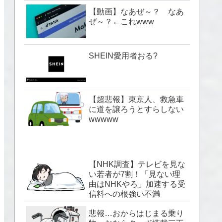
【動画】なあぜ～？ なあ
ぜ～？←これwww
SHEIN愛用者おる?
【超悲報】東京人、救急車
に道を譲ろうとすらしない
wwwww
【NHK調査】テレビを見な
い若者が7割！「見ない理
由はNHKやろ」加速する受
信料への根強い不満
悲報…おからはじまる乗り