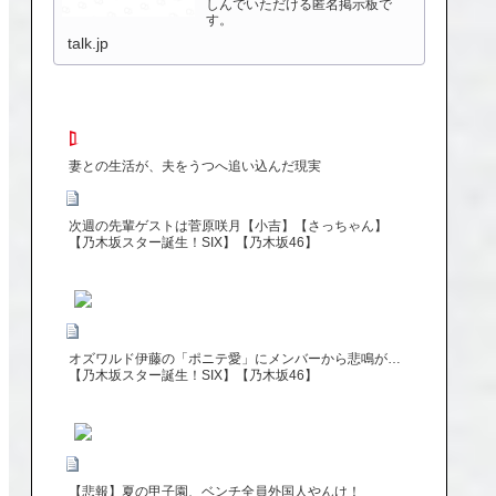
しんでいただける匿名掲示板で
す。
talk.jp
妻との生活が、夫をうつへ追い込んだ現実
次週の先輩ゲストは菅原咲月【小吉】【さっちゃん】
【乃木坂スター誕生！SIX】【乃木坂46】
オズワルド伊藤の「ポニテ愛」にメンバーから悲鳴が…
【乃木坂スター誕生！SIX】【乃木坂46】
【悲報】夏の甲子園、ベンチ全員外国人やんけ！