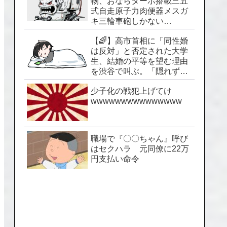
物、おならターボ搭載三五
式自走原子力肉便器メスガ
キ三輪車砲しかない…
【🌈】高市首相に「同性婚
は反対」と否定された大学
生、結婚の平等を望む理由
を渋谷で叫ぶ。「隠れずに
生きられる社会を」
少子化の戦犯上げてけ
wwwwwwwwwwwwwww
職場で『〇〇ちゃん』呼び
はセクハラ 元同僚に22万
円支払い命令