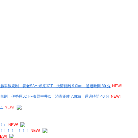
線規制 養老SA〜米原JCT 渋滞距離 9.0km 通過時間 80 分
NEW!
 伊勢原JCT〜秦野中井IC 渋滞距離 7.0km 通過時間 40 分
NEW!
・
NEW!
！」
NEW!
！！！！！！！！
NEW!
EW!