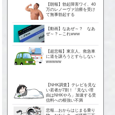
【朗報】勃起障害ワイ、40
万のレノーヴァ治療を受け
て無事勃起する
【動画】なあぜ～？ なあ
ぜ～？←これwww
【超悲報】東京人、救急車
に道を譲ろうとすらしない
wwwww
【NHK調査】テレビを見な
い若者が7割！「見ない理
由はNHKやろ」加速する受
信料への根強い不満
悲報…おからはじまる乗り