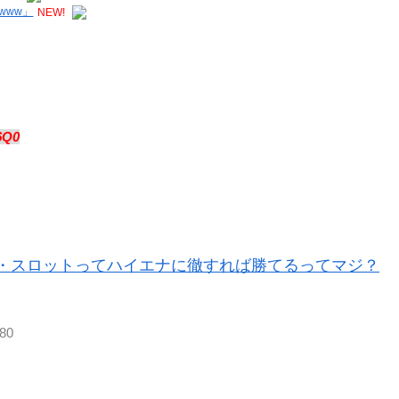
www」
NEW!
6Q0
・スロットってハイエナに徹すれば勝てるってマジ？
H80