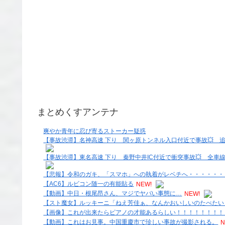
まとめくすアンテナ
爽やか青年に忍び寄るストーカー疑惑
【事故渋滞】名神高速 下り 関ヶ原トンネル入口付近で事故💥 追越車
【事故渋滞】東名高速 下り 秦野中井IC付近で衝突事故💥 全車線規制
【悲報】令和のガキ、「スマホ」への執着がレベチへ・・・・・・
【AC6】ルビコン随一の有能貼る
NEW!
【動画】中日・根尾昂さん、マジでヤバい事態に…
NEW!
【スト魔女】ルッキーニ「ねえ芳佳ぁ、なんかおいしいのたべたい
【画像】これが出来たらピアノの才能あるらしい！！！！！！！！
【動画】これはお見事。中国重慶市で珍しい事故が撮影される。
N