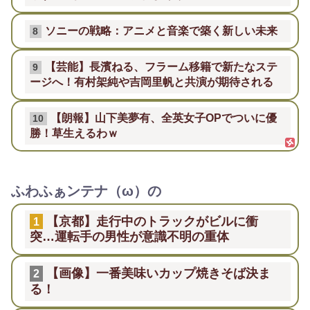
ソニーの戦略：アニメと音楽で築く新しい未来
8
【芸能】長濱ねる、フラーム移籍で新たなステ
9
ージへ！有村架純や吉岡里帆と共演が期待される
【朗報】山下美夢有、全英女子OPでついに優
10
勝！草生えるわｗ
ふわふぁンテナ（ω）の
【京都】走行中のトラックがビルに衝
1
突…運転手の男性が意識不明の重体
【画像】一番美味いカップ焼きそば決ま
2
る！