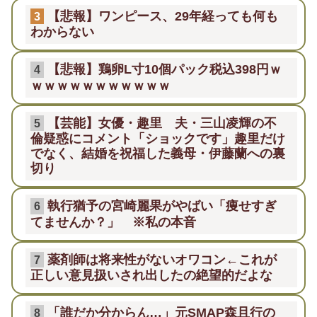
【悲報】ワンピース、29年経っても何も
3
わからない
【悲報】鶏卵L寸10個パック税込398円ｗ
4
ｗｗｗｗｗｗｗｗｗｗｗ
【芸能】女優・趣里 夫・三山凌輝の不
5
倫疑惑にコメント「ショックです」趣里だけ
でなく、結婚を祝福した義母・伊藤蘭への裏
切り
執行猶予の宮崎麗果がやばい「痩せすぎ
6
てませんか？」 ※私の本音
薬剤師は将来性がないオワコン←これが
7
正しい意見扱いされ出したの絶望的だよな
「誰だか分からん…」元SMAP森且行の
8