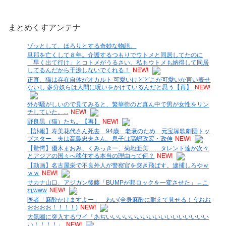
まとめくすアンテナ
ゾッとして、ほろりとする奇妙な物語。
旦那を亡くして８年。介護するつもりでウトメと同居してたのに
「早く出て行け」とコトメがうるさい。私もウトメも納得して同居
してるんだから干渉しないでくれる！
NEW!
正直、猫は存在自体がオカルト 可愛いけどどこが可愛いか言い表せ
ないし 多分奴らは人間に呪いをかけているんだと思う【再】
NEW!
外が騒がしいので見てみると、繁華街のど真ん中で男が女性をリン
チしていた。...
NEW!
野良黒（猫）たち。【再】
NEW!
【訃報】寿美花代さん死去 94歳 老衰のため 元宝塚歌劇団トッ
プスター、夫は高島忠夫さん、息子は高嶋政宏・政伸
NEW!
【驚愕】優木まおみ、くみっきー、菊地亜美……タレント達が次々
とアジアの国々へ移住する本当の理由って何？
NEW!
【動画】名古屋栄で不良外人が警察官を突き飛ばす。逮捕しろやｗ
ｗｗ
NEW!
サカナ山口、アジカン後藤「BUMPが邦ロックを一変させた」←こ
れwww
NEW!
医者「麻酔かけますよー」 わい(全身麻酔に耐えて見せる！うおお
おおおお！！！！)
NEW!
大気圏に突入するワイ「あぢいいいいいいいいいいいいいいいいい
い！！！！」
NEW!