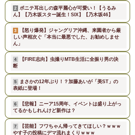
ポニテ耳出しの森平麗心が可愛い！【うるみ
2
ん】【乃木坂スター誕生！SIX】【乃木坂46】
【怒り爆発】ジャングリア沖縄、来園者から厳
3
しい声相次ぐ「本当に最悪でした、お勧めしませ
ん」
【FIRE志向】虫撮りMTB生活に全振り男の決
4
断
まさかの12年ぶり！？加藤あいが「美ST」の
5
表紙に登場！
【悲報】ニーア15周年、イベントは盛り上がっ
6
てるかもしれんけど新作は？
【芸能】フワちゃん帰ってきてほしい？ｗｗｗ
7
やす子の投稿にデマ流れまくりｗｗｗ