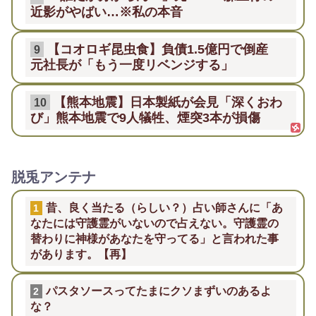
近影がやばい…※私の本音
【コオロギ昆虫食】負債1.5億円で倒産
9
元社長が「もう一度リベンジする」
【熊本地震】日本製紙が会見「深くおわ
10
び」熊本地震で9人犠牲、煙突3本が損傷
脱兎アンテナ
昔、良く当たる（らしい？）占い師さんに「あ
1
なたには守護霊がいないので占えない。守護霊の
替わりに神様があなたを守ってる」と言われた事
があります。【再】
パスタソースってたまにクソまずいのあるよ
2
な？