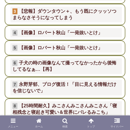
【悲報】ダウンタウン＋、もう既にクッッソつ
3
まらなさそうになってしまう
【画像】ロバート秋山「一発抜いとけ」
4
【画像】ロバート秋山「一発抜いとけ」
5
子犬の時の画像なんて撮ってなかったから後悔
6
してるなぁ…【再】
永野芽郁、ブログ復活！「目に見える情報だけ
7
を信じないで」
【25時間耐久】みこさんみこさんみこさん「寝
8
相残念と寝起き可愛い＆世界にバレるみこち」
北アルプスの小屋に6人避難 1人が意識不明
9
メニュー
ホーム
検索
トップ
サイドバー