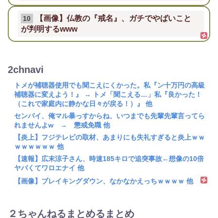
【画像】仏教の『戒名』、ガチでやばいこと
10
が判明するwww
2chnavi
トメが補聴器使用でも聞こえにくかった。私『ン十万円の高級
補聴器に変えよう！』 → トメ「聞こえる…」私『良かった！
（これで家庭内に静かな日々が戻る！）』 他
センパイ、俺マル暴っすからね、いつまでも先輩先輩言ってら
れませんよw → 懲戒免職 他
【炎上】フジテレビの取材、あまりにも失礼すぎると炎上ｗｗ
ｗｗｗｗｗｗ 他
【速報】広末涼子さん、時速185キロで追突事故←想像の10倍
ヤバくてワロエナイ 他
【画像】ブレイキングダウン、なかなかえっちｗｗｗｗ 他
２ちゃんねるまとめるまとめ