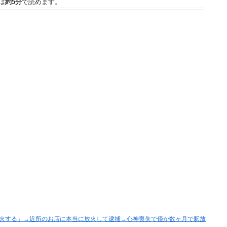
は
約5分
で読めます。
火する」→近所のお店に本当に放火して逮捕→心神喪失で僅か数ヶ月で釈放