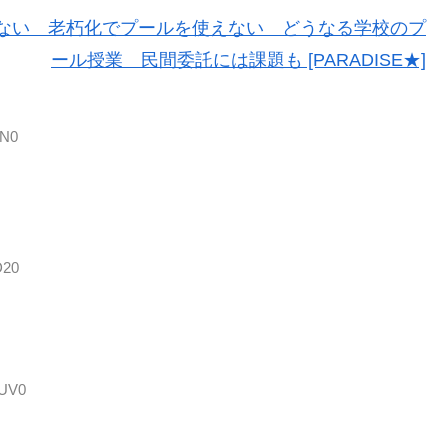
ない 老朽化でプールを使えない どうなる学校のプ
ール授業 民間委託には課題も [PARADISE★]
rN0
D20
yUV0