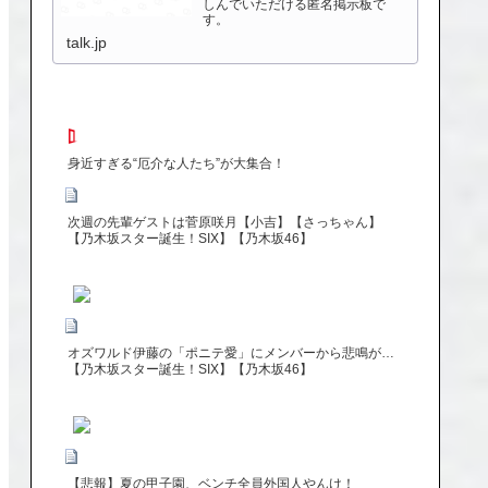
しんでいただける匿名掲示板で
す。
talk.jp
身近すぎる“厄介な人たち”が大集合！
次週の先輩ゲストは菅原咲月【小吉】【さっちゃん】
【乃木坂スター誕生！SIX】【乃木坂46】
オズワルド伊藤の「ポニテ愛」にメンバーから悲鳴が…
【乃木坂スター誕生！SIX】【乃木坂46】
【悲報】夏の甲子園、ベンチ全員外国人やんけ！