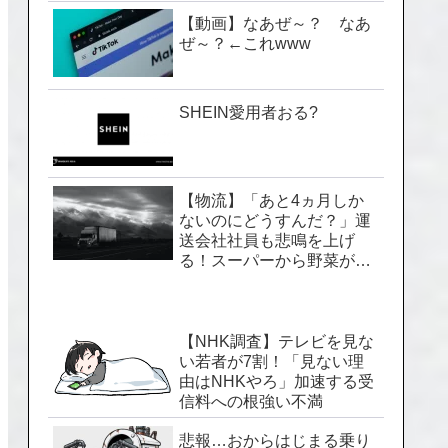
【動画】なあぜ～？ なあ
ぜ～？←これwww
SHEIN愛用者おる?
【物流】「あと4ヵ月しか
ないのにどうすんだ？」運
送会社社員も悲鳴を上げ
る！スーパーから野菜が消
える「2024年問題」のヤバ
い実情
【NHK調査】テレビを見な
い若者が7割！「見ない理
由はNHKやろ」加速する受
信料への根強い不満
悲報…おからはじまる乗り