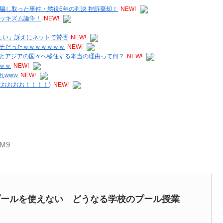
を騙し取った事件・懲役6年の判決 控訴棄却！
NEW!
ルッキズム論争！
NEW!
たい」訴えにネットで賛否
NEW!
チだったｗｗｗｗｗｗｗ
NEW!
とアジアの国々へ移住する本当の理由って何？
NEW!
ｗｗ
NEW!
れwww
NEW!
おおおお！！！！)
NEW!
sM9
プールを使えない どうなる学校のプール授業