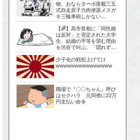
物、おならターボ搭載三五
式自走原子力肉便器メスガ
キ三輪車砲しかない…
【🌈】高市首相に「同性婚
は反対」と否定された大学
生、結婚の平等を望む理由
を渋谷で叫ぶ。「隠れずに
生きられる社会を」
少子化の戦犯上げてけ
wwwwwwwwwwwwwww
職場で『〇〇ちゃん』呼び
はセクハラ 元同僚に22万
円支払い命令