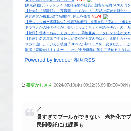
[東京高裁] 元メットライフ生命保険の社員が顧客から約7478万円
【社会】「昼職顔」「夜職顔」ってなに？ SNSで広がる新たな
産経新聞が東北6県で新聞発行休止を発表
NEW!
【元ジャンポケ斉藤被告】懲役7年求刑 被害女性「安心して眠り
ドラマとかの帰国子女が「会話にちょくちょく英語を挟む」の、ガ
【驚愕】優木まおみ、くみっきー、菊地亜美……タレント達が次々
【動画】名古屋栄で不良外人が警察官を突き飛ばす。逮捕しろやｗ
サカナ山口、アジカン後藤「BUMPが邦ロックを一変させた」←こ
医者「麻酔かけますよー」 わい(全身麻酔に耐えて見せる！うおお
Powered by livedoor 相互RSS
1:
夜更かしさん
2024/07/10(水) 09:22:36.89 ID:E0V0kN
／
暑すぎてプールができない 老朽化で
民間委託には課題も