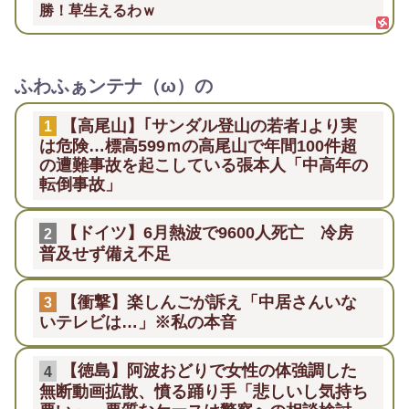
勝！草生えるわｗ
ふわふぁンテナ（ω）の
【高尾山】｢サンダル登山の若者｣より実
1
は危険…標高599ｍの高尾山で年間100件超
の遭難事故を起こしている張本人「中高年の
転倒事故」
【ドイツ】6月熱波で9600人死亡 冷房
2
普及せず備え不足
【衝撃】楽しんごが訴え「中居さんいな
3
いテレビは…」※私の本音
【徳島】阿波おどりで女性の体強調した
4
無断動画拡散、憤る踊り手「悲しいし気持ち