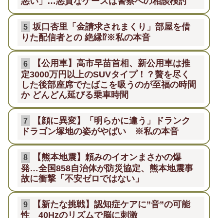
悪い」…悪質なケースは警察への相談検討
坂口杏里「金請求されまくり」部屋を借
5
りた配信者との 絶縁⁉※私の本音
【公用車】高市早苗首相、新公用車は推
6
定3000万円以上のSUVタイプ！？贅を尽く
した後部座席でたばこを吸うのが至福の時間
か どんどん延びる乗車時間
【顔に異変】「明らかに違う」ドランク
7
ドラゴン塚地の姿がやばい ※私の本音
【熊本地震】頼みのイオンまさかの爆
8
発…全国858自治体が防災協定、熊本地震事
故に衝撃「不安ゼロではない」
【新たな挑戦】認知症ケアに”音”の可能
9
性 40Hzのリズムで脳に刺激