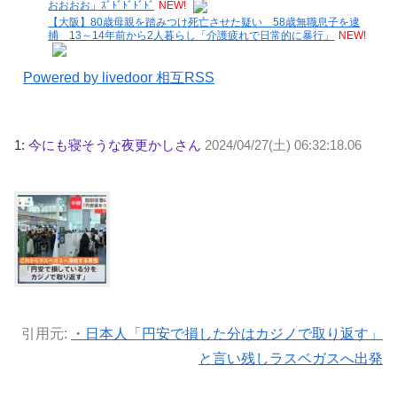
おおおお」ｽﾞﾄﾞﾄﾞﾄﾞﾄﾞ
NEW!
【大阪】80歳母親を踏みつけ死亡させた疑い 58歳無職息子を逮
捕 13～14年前から2人暮らし「介護疲れで日常的に暴行」
NEW!
Powered by livedoor 相互RSS
1:
今にも寝そうな夜更かしさん
2024/04/27(土) 06:32:18.06
引用元:
・日本人「円安で損した分はカジノで取り返す」
と言い残しラスベガスへ出発