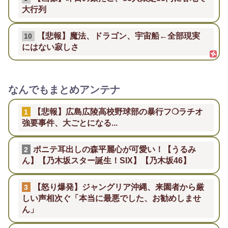
大行列
【悲報】魔法、ドラゴン、宇宙船←全部現実
10
にはない寂しさ
なんでもまとめアンテナ
【悲報】広島広陵高校野球部の暴行フ❍ラチオ
1
強要事件、大ごとになる...
ポニテ耳出しの森平麗心が可愛い！【うるみ
2
ん】【乃木坂スター誕生！SIX】【乃木坂46】
【怒り爆発】ジャングリア沖縄、来園者から厳
3
しい声相次ぐ「本当に最悪でした、お勧めしませ
ん」