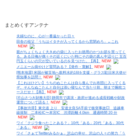
まとめくすアンテナ
夫婦なのに、心が一番遠かった日々
田舎の祖父「うちはイタチが入ってくるから窓閉めろ」←これ
NEW!
親がちょくちょく大きめの袋に入ったお徳用のかつお節を買ってく
る。ある日俺が偶々その近くにいた時にその袋の真ん中辺りに 五百
円玉くらいの穴が空いているのを見つけた。【再】
NEW!
メニエール病やけど質問ある？【発作・寛解】
NEW!
[熊本地震] 米国が被災地へ飲料水約16tを支援・グラス駐日米大使が
県知事を訪問！
NEW!
【これはひどい】うちのぬこたんは自ら進んでお布団に入ってくる
ぞ。そんなぬこたんと自分は添い寝なんて当たり前。朝まで腕枕コ
ースだせ！【再】
NEW!
[片山さつき財務大臣] 静岡市で講演・政府が進める成長戦略や財政
運営について語る！
NEW!
【事故渋滞】東北道 上り 安達太良SA手前で衝突事故💥 追越車
線規制 二本松IC〜本宮IC 渋滞距離 4.0km 通過時間 20 分
NEW!
ワイ「クジラ食べたことある？」10代「ある」20代「ある」30代
「ある」
NEW!
ワイ「さぁてTwitterみるかぁ」沢山の幸せ、沢山の人々の努力「う