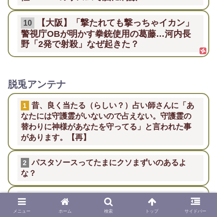
【大阪】「撃たれても撃っちゃイカン」
10
警視庁OBが明かす拳銃使用の葛藤…河内長
野「2発で射殺」なぜ起きた？
脱兎アンテナ
昔、良く当たる（らしい？）占い師さんに「あ
1
なたには守護霊がいないので占えない。守護霊の
替わりに神様があなたを守ってる」と言われた事
があります。【再】
パスタソースってたまにクソまずいのあるよ
2
な？
【悲報】ダウンタウン＋、もう既にクッッソつ
3
まらなさそうになってしまう
メニュー
ホーム
検索
トップ
サイドバー