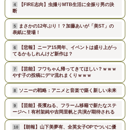
【FIRE志向】虫撮りMTB生活に全振り男の決
4
断
まさかの12年ぶり！？加藤あいが「美ST」の
5
表紙に登場！
【悲報】ニーア15周年、イベントは盛り上がっ
6
てるかもしれんけど新作は？
【芸能】フワちゃん帰ってきてほしい？ｗｗｗ
7
やす子の投稿にデマ流れまくりｗｗｗ
ソニーの戦略：アニメと音楽で築く新しい未来
8
【芸能】長濱ねる、フラーム移籍で新たなステ
9
ージへ！有村架純や吉岡里帆と共演が期待される
【朗報】山下美夢有、全英女子OPでついに優
10