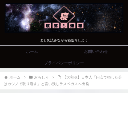
まとめ読みながら寝落ちしよう
ホーム
お問い合わせ
プライバシーポリシー
ホーム
おもしろ
【大和魂】日本人「円安で損した分
はカジノで取り返す」と言い残しラスベガスへ出発