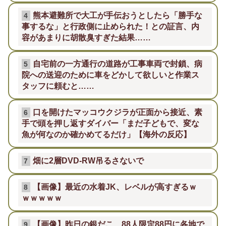
熊本避難所で大工が手伝おうとしたら「勝手な
4
事するな」と行政側に止められた！との証言、内
容があまりに胡散臭すぎた結果……
自宅前の一方通行の道路が工事車両で封鎖、病
5
院への送迎のために車をどかして欲しいと作業ス
タッフに頼むと……
口を開けたマッコウクジラが正面から接近、素
6
手で頭を押し返すダイバー「まだ子どもで、変な
魚が何なのか確かめてるだけ」【海外の反応】
畑に2層DVD-RW吊るさないで
7
【画像】最近の水着JK、レベルが高すぎるｗ
8
ｗｗｗｗｗ
【画像】昨日の銀だこ、88人限定88円に各地で
9