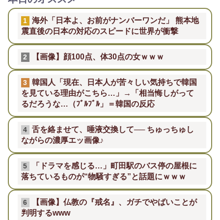
海外「日本よ、お前がナンバーワンだ」 熊本地
1
震直後の日本の対応のスピードに世界が衝撃
【画像】顔100点、体30点の女ｗｗｗ
2
韓国人「現在、日本人が苦々しい気持ちで韓国
3
を見ている理由がこちら…」→「相当悔しがって
るだろうな…（ﾌﾞﾙﾌﾞﾙ」＝韓国の反応
舌を絡ませて、唾液交換して── ちゅっちゅし
4
ながらの濃厚エッ画像♪
「ドラマを感じる…」町田駅のバス停の屋根に
5
落ちているものが“物騒すぎる”と話題にｗｗｗ
【画像】仏教の『戒名』、ガチでやばいことが
6
判明するwww