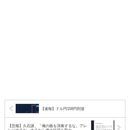
【速報】ドル円158円到達
【悲報】久石譲、「俺の曲を演奏するな。アレ