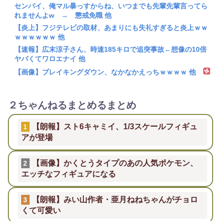
センパイ、俺マル暴っすからね、いつまでも先輩先輩言ってら
れませんよw → 懲戒免職 他
【炎上】フジテレビの取材、あまりにも失礼すぎると炎上ｗｗ
ｗｗｗｗｗｗ 他
【速報】広末涼子さん、時速185キロで追突事故←想像の10倍
ヤバくてワロエナイ 他
【画像】ブレイキングダウン、なかなかえっちｗｗｗｗ 他
２ちゃんねるまとめるまとめ
【朗報】スト6キャミイ、1/3スケールフィギュ
1
アが登場
【画像】かくとうタイプのあの人気ポケモン、
2
エッチなフィギュアになる
【朗報】みい山作者・亜月ねねちゃんがチョロ
3
くて可愛い