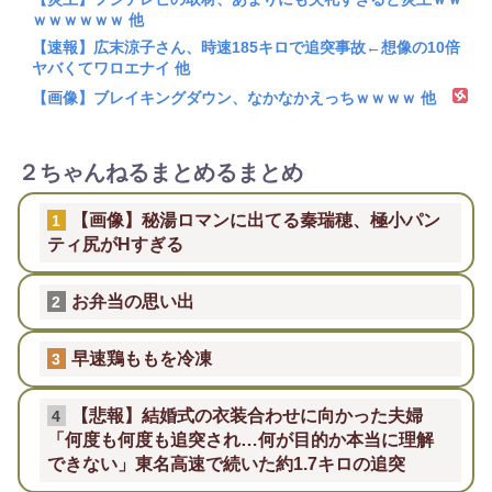
ｗｗｗｗｗｗ 他
【速報】広末涼子さん、時速185キロで追突事故←想像の10倍
ヤバくてワロエナイ 他
【画像】ブレイキングダウン、なかなかえっちｗｗｗｗ 他
２ちゃんねるまとめるまとめ
【画像】秘湯ロマンに出てる秦瑞穂、極小パン
1
ティ尻がHすぎる
お弁当の思い出
2
早速鶏ももを冷凍
3
【悲報】結婚式の衣装合わせに向かった夫婦
4
「何度も何度も追突され…何が目的か本当に理解
できない」東名高速で続いた約1.7キロの追突