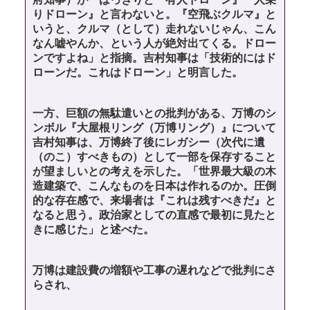
りドローン』と言わないと。『空飛ぶクルマ』と
いうと、クルマ（として）走れないじゃん、こん
なん嘘やんか、という人が絶対出てくる。ドロー
ンですよね」と指摘。吉村知事は「技術的にはド
ローンだ。これはドローン」と明言した。
一方、巨額の無駄遣いとの批判がある、万博のシ
ンボル『大屋根リング（万博リング）』について
吉村知事は、万博終了後にレガシー（次代に遺
（のこ）すべきもの）として一部を保存すること
が望ましいとの考えを示した。「世界最大級の木
造建築で、こんなものを日本は作れるのか。圧倒
的な存在感で、来場者は『これは残すべきだ』と
なると思う。政治家としての直感で最初に見たと
きに感じた」と述べた。
万博は建設費の増額や工事の遅れなどで批判にさ
らされ、