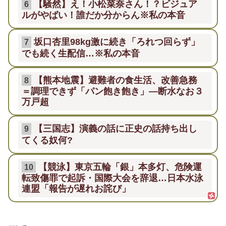
【騒然】え！小松菜奈さん！？ビジュア
6
ルがやばい！誰だか分からん※私の本音
坂口杏里98kg激に続き「ろれつ回らず」
7
でも続く生配信…※私の本音
【熊本地震】避難者の食生活、改善急務
8
＝調理できず「パン飽き飽き」―断水なお３
万戸超
【三国志】演義の話に正史の話持ち出し
9
てくる奴何?
【競泳】東京五輪「銀」本多灯、危険運
10
転致傷罪で起訴・国際大会を辞退…日本水泳
連盟「報告が遅れお詫び」