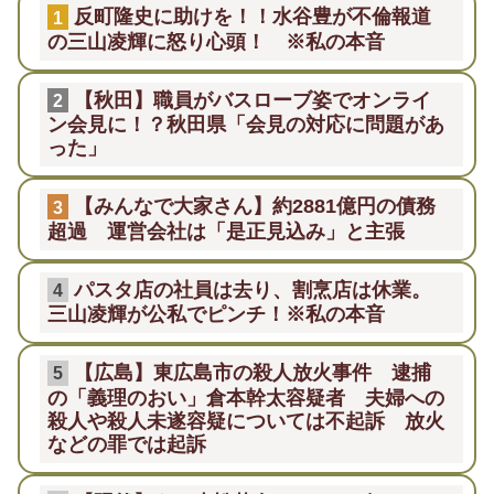
反町隆史に助けを！！水谷豊が不倫報道
1
の三山凌輝に怒り心頭！ ※私の本音
【秋田】職員がバスローブ姿でオンライ
2
ン会見に！？秋田県「会見の対応に問題があ
った」
【みんなで大家さん】約2881億円の債務
3
超過 運営会社は「是正見込み」と主張
パスタ店の社員は去り、割烹店は休業。
4
三山凌輝が公私でピンチ！※私の本音
【広島】東広島市の殺人放火事件 逮捕
5
の「義理のおい」倉本幹太容疑者 夫婦への
殺人や殺人未遂容疑については不起訴 放火
などの罪では起訴