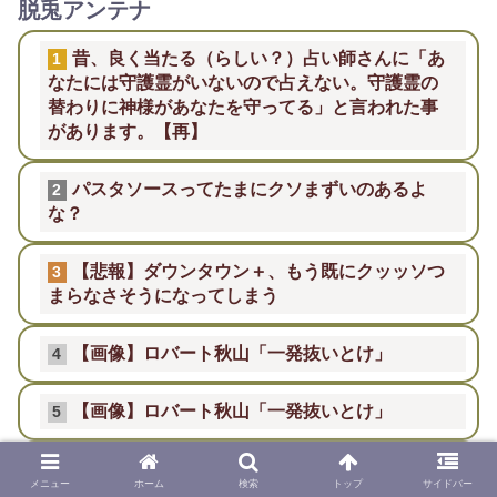
脱兎アンテナ
昔、良く当たる（らしい？）占い師さんに「あ
1
なたには守護霊がいないので占えない。守護霊の
替わりに神様があなたを守ってる」と言われた事
があります。【再】
パスタソースってたまにクソまずいのあるよ
2
な？
【悲報】ダウンタウン＋、もう既にクッッソつ
3
まらなさそうになってしまう
【画像】ロバート秋山「一発抜いとけ」
4
【画像】ロバート秋山「一発抜いとけ」
5
子犬の時の画像なんて撮ってなかったから後悔
6
メニュー
ホーム
検索
トップ
サイドバー
してるなぁ…【再】