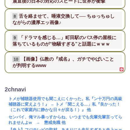
震直後の日本の対応のスピードに世界が衝撃
舌を絡ませて、唾液交換して── ちゅっちゅし
8
ながらの濃厚エッ画像♪
「ドラマを感じる…」町田駅のバス停の屋根に
9
落ちているものが“物騒すぎる”と話題にｗｗｗ
【画像】仏教の『戒名』、ガチでやばいこと
10
が判明するwww
2chnavi
トメが補聴器使用でも聞こえにくかった。私『ン十万円の高級
補聴器に変えよう！』 → トメ「聞こえる…」私『良かった！
（これで家庭内に静かな日々が戻る！）』 他
センパイ、俺マル暴っすからね、いつまでも先輩先輩言ってら
れませんよw → 懲戒免職 他
【炎上】フジテレビの取材、あまりにも失礼すぎると炎上ｗｗ