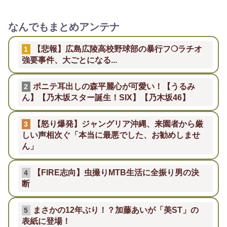
なんでもまとめアンテナ
【悲報】広島広陵高校野球部の暴行フ❍ラチオ
1
強要事件、大ごとになる...
ポニテ耳出しの森平麗心が可愛い！【うるみ
2
ん】【乃木坂スター誕生！SIX】【乃木坂46】
【怒り爆発】ジャングリア沖縄、来園者から厳
3
しい声相次ぐ「本当に最悪でした、お勧めしませ
ん」
【FIRE志向】虫撮りMTB生活に全振り男の決
4
断
まさかの12年ぶり！？加藤あいが「美ST」の
5
表紙に登場！