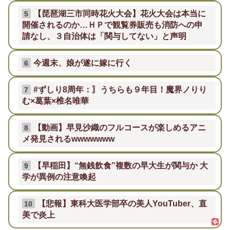
【琵琶湖三市同時花火大会】花火大会は本当に
5
開催されるのか…ＨＰで観覧券販売も消防への申
請なし、３自治体は「関与してない」と声明
今週末、娘が遂に嫁に行く
6
#ずしり8周年：〗うちらも９年目！魔界ノりり
7
む×葛葉×椎名唯華
【動画】早見沙織のフルコースが楽しめるアニ
8
メ発見されるwwwwwww
【早稲田】“無銭飲食”複数の早大生が関与か 大
9
学が異例の注意喚起
【悲報】東科大医学部卒の美人YouTuber、直
10
美で炎上