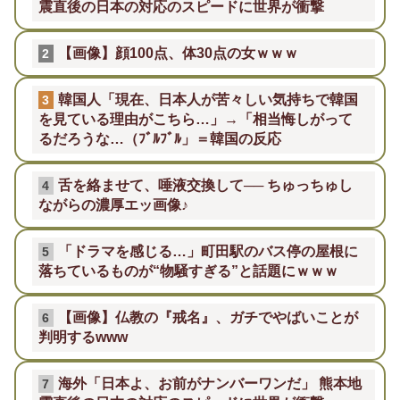
震直後の日本の対応のスピードに世界が衝撃
【画像】顔100点、体30点の女ｗｗｗ
2
韓国人「現在、日本人が苦々しい気持ちで韓国
3
を見ている理由がこちら…」→「相当悔しがって
るだろうな…（ﾌﾞﾙﾌﾞﾙ」＝韓国の反応
舌を絡ませて、唾液交換して── ちゅっちゅし
4
ながらの濃厚エッ画像♪
「ドラマを感じる…」町田駅のバス停の屋根に
5
落ちているものが“物騒すぎる”と話題にｗｗｗ
【画像】仏教の『戒名』、ガチでやばいことが
6
判明するwww
海外「日本よ、お前がナンバーワンだ」 熊本地
7