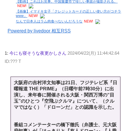
【動画】これはお見事。中国重慶市で珍しい事故が撮影される。
NEW!
【画像】イマドキ女子「クレジットカードの正しい使い方がコチラ
www」
NEW!
なんで日本人はラム肉食べないんだろうな
NEW!
Powered by livedoor 相互RSS
1:
今にも寝そうな夜更かしさん
2024/04/22(月) 11:44:42.64
ID:??? T
大阪府の吉村洋文知事は21日、フジテレビ系『日
曜報道 THE PRIME』（日曜午前7時30分）に出
演し、来年春に開催される大阪・関西万博の“目
玉”のひとつ『空飛ぶクルマ』について、（クル
マではなく）「ドローンだ」との認識を示した。
番組コメンテーターの橋下徹氏（弁護士、元大阪
府知事）が「はっきりと『有人ドローン』『人乗