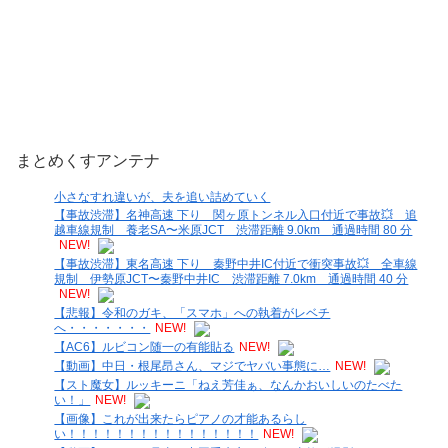
まとめくすアンテナ
小さなすれ違いが、夫を追い詰めていく
【事故渋滞】名神高速 下り 関ヶ原トンネル入口付近で事故💥 追
越車線規制 養老SA〜米原JCT 渋滞距離 9.0km 通過時間 80 分
NEW!
【事故渋滞】東名高速 下り 秦野中井IC付近で衝突事故💥 全車線
規制 伊勢原JCT〜秦野中井IC 渋滞距離 7.0km 通過時間 40 分
NEW!
【悲報】令和のガキ、「スマホ」への執着がレベチ
へ・・・・・・・
NEW!
【AC6】ルビコン随一の有能貼る
NEW!
【動画】中日・根尾昂さん、マジでヤバい事態に…
NEW!
【スト魔女】ルッキーニ「ねえ芳佳ぁ、なんかおいしいのたべた
い！」
NEW!
【画像】これが出来たらピアノの才能あるらし
い！！！！！！！！！！！！！！！！
NEW!