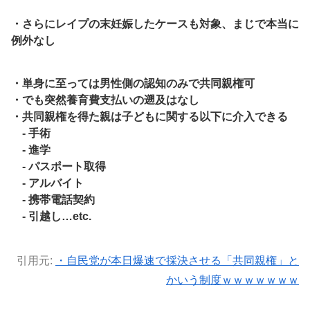
・さらにレイプの末妊娠したケースも対象、まじで本当に
例外なし
・単身に至っては男性側の認知のみで共同親権可
・でも突然養育費支払いの遡及はなし
・共同親権を得た親は子どもに関する以下に介入できる
- 手術
- 進学
- パスポート取得
- アルバイト
- 携帯電話契約
- 引越し…etc.
引用元:
・自民党が本日爆速で採決させる「共同親権」と
かいう制度ｗｗｗｗｗｗｗ