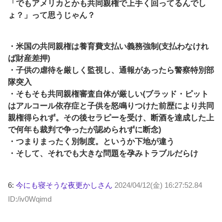
「でもアメリカとかも共同親権で上手く回ってるんでし
ょ？」って思うじゃん？
・米国の共同親権は養育費支払い義務強制(支払わなけれ
ば財産差押)
・子供の虐待を厳しく監視し、通報があったら警察特別部
隊突入
・そもそも共同親権審査自体が厳しい(ブラッド・ピット
はアルコール依存症と子供を怒鳴りつけた前歴により共同
親権得られず。その後セラピーを受け、断酒を達成した上
で何年も裁判で争ったが認められずに断念)
・つまりまったく別制度。というか下地が違う
・そして、それでも大きな問題を孕みトラブルだらけ
6:
今にも寝そうな夜更かしさん
2024/04/12(金) 16:27:52.84
ID:/iv0Wqimd