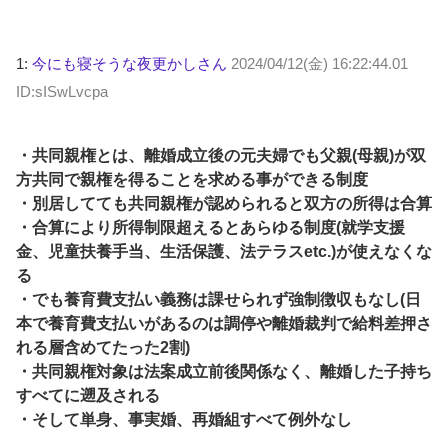
1:
今にも寝そうな夜更かしさん
2024/04/12(金) 16:22:44.01
ID:sISwLvcpa
・共同親権とは、離婚成立後の元夫婦でも父親(母親)が双
方共同で親権を得ることを求める事ができる制度
・別居してても共同親権が認められると双方の所得は合算
・合算により所得制限超えるとあらゆる制度(就学支援
金、児童扶養手当、生活保護、法テラスetc.)が使えなくな
る
・でも養育費支払い義務は課せられず強制徴収もなし(日
本で養育費支払いがあるのは調停や離婚裁判で給料差押さ
れる層含めてたった2割)
・共同親権対象は法案成立前後関係なく、離婚した子持ち
すべてに遡及される
・そして単身、事実婚、再婚組すべて例外なし