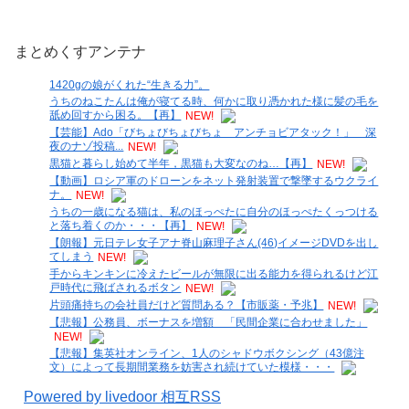
まとめくすアンテナ
1420gの娘がくれた“生きる力”。
うちのねこたんは俺が寝てる時、何かに取り憑かれた様に髪の毛を
舐め回すから困る。【再】
NEW!
【芸能】Ado「びちょびちょびちょ アンチョビアタック！」 深
夜のナゾ投稿...
NEW!
黒猫と暮らし始めて半年，黒猫も大変なのね…【再】
NEW!
【動画】ロシア軍のドローンをネット発射装置で撃墜するウクライ
ナ。
NEW!
うちの一歳になる猫は、私のほっぺたに自分のほっぺたくっつける
と落ち着くのか・・・【再】
NEW!
【朗報】元日テレ女子アナ脊山麻理子さん(46)イメージDVDを出し
てしまう
NEW!
手からキンキンに冷えたビールが無限に出る能力を得られるけど江
戸時代に飛ばされるボタン
NEW!
片頭痛持ちの会社員だけど質問ある？【市販薬・予兆】
NEW!
【悲報】公務員、ボーナスを増額 「民間企業に合わせました」
NEW!
【悲報】集英社オンライン、1人のシャドウボクシング（43億注
文）によって長期間業務を妨害され続けていた模様・・・
Powered by livedoor 相互RSS