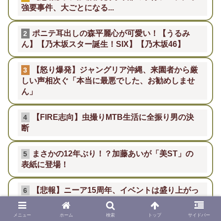
強要事件、大ごとになる...
ポニテ耳出しの森平麗心が可愛い！【うるみ
2
ん】【乃木坂スター誕生！SIX】【乃木坂46】
【怒り爆発】ジャングリア沖縄、来園者から厳
3
しい声相次ぐ「本当に最悪でした、お勧めしませ
ん」
【FIRE志向】虫撮りMTB生活に全振り男の決
4
断
まさかの12年ぶり！？加藤あいが「美ST」の
5
表紙に登場！
【悲報】ニーア15周年、イベントは盛り上がっ
6
てるかもしれんけど新作は？
メニュー
ホーム
検索
トップ
サイドバー