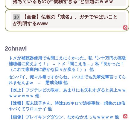
落ちているものが“物騒すぎる”と話題にｗｗｗ
【画像】仏教の『戒名』、ガチでやばいこと
10
が判明するwww
2chnavi
トメが補聴器使用でも聞こえにくかった。私『ン十万円の高級
補聴器に変えよう！』 → トメ「聞こえる…」私『良かった！
（これで家庭内に静かな日々が戻る！）』 他
センパイ、俺マル暴っすからね、いつまでも先輩先輩言ってら
れませんよw → 懲戒免職 他
【炎上】フジテレビの取材、あまりにも失礼すぎると炎上ｗｗ
ｗｗｗｗｗｗ 他
【速報】広末涼子さん、時速185キロで追突事故←想像の10倍
ヤバくてワロエナイ 他
【画像】ブレイキングダウン、なかなかえっちｗｗｗｗ 他