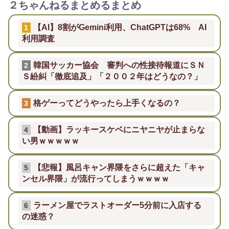
２ちゃんねるまとめるまとめ
【AI】8割がGemini利用、ChatGPTは68% AI
1
利用調査
韓国サッカー協会 審判への性接待報道にＳＮ
2
Ｓ紛糾「徹底追及」「２００２年はどうなの？」
格ゲーってどうやったら上手くなるの？
3
【動画】ラッキースケベにニヤニヤが止まらな
4
い男ｗｗｗｗｗ
【悲報】風呂キャン界隈をさらに超えた「キャ
5
ンセル界隈」が流行ってしまうｗｗｗｗ
ラーメン屋でラストオーダー5分前に入店する
6
の迷惑？