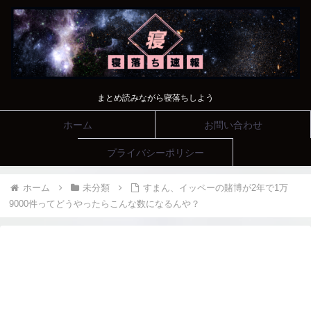
まとめ読みながら寝落ちしよう
ホーム
お問い合わせ
プライバシーポリシー
ホーム
未分類
すまん、イッペーの賭博が2年で1万
9000件ってどうやったらこんな数になるんや？