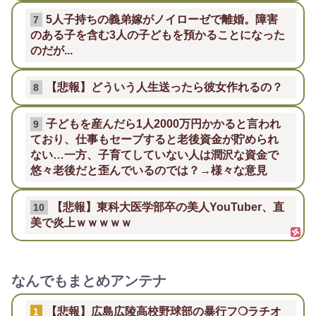
5人子持ちの義弟嫁がノイローゼで離婚。障害
7
のある子を含む3人の子どもを預かることになった
のだが...
【悲報】どういう人生送ったら彼女作れるの？
8
子どもを産んだら1人2000万円かかると言われ
9
ており、仕事もセーブすると老後資金が貯められ
ない…一方、子育てしていない人は潤沢な資金で
悠々老後だと歪んでいるのでは？→様々な意見
【悲報】東科大医学部卒の美人YouTuber、直
10
美で炎上ｗｗｗｗｗ
なんでもまとめアンテナ
【悲報】広島広陵高校野球部の暴行フ❍ラチオ
1