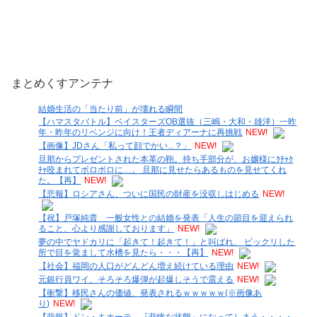
まとめくすアンテナ
結婚生活の「当たり前」が壊れる瞬間
【ハマスタバトル】ベイスターズOB選抜（三嶋・大和・雄洋）一昨
年・昨年のリベンジに向け！王者ディアーナに再挑戦
NEW!
【画像】JDさん「私って顔でかい...？」
NEW!
旦那からプレゼントされた本革の鞄。持ち手部分が、お嬢様にｸﾁｬｸ
ﾁｬ咬まれてボロボロに…。 旦那に見せたらあるものを見せてくれ
た。【再】
NEW!
【悲報】ロシアさん、ついに国民の財産を没収しはじめる
NEW!
【祝】戸塚純貴 一般女性との結婚を発表「人生の節目を迎えられ
ること、心より感謝しております」
NEW!
夢の中でヤドカリに「起きて！起きて！」と叫ばれ、 ビックリした
所で目を覚まして水槽を見たら・・・【再】
NEW!
【社会】福岡の人口がどんどん増え続けている理由
NEW!
元銀行員ワイ、そろそろ爆弾が起爆しそうで震える
NEW!
【衝撃】移民さんの価値、発表されるｗｗｗｗｗ(※画像あ
り)
NEW!
【悲報】ドン・キホーテ、『悲惨な状態』になってしまう・・・・