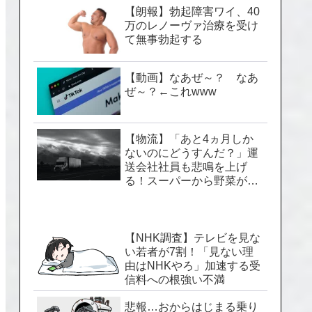
【朗報】勃起障害ワイ、40
万のレノーヴァ治療を受け
て無事勃起する
【動画】なあぜ～？ なあ
ぜ～？←これwww
【物流】「あと4ヵ月しか
ないのにどうすんだ？」運
送会社社員も悲鳴を上げ
る！スーパーから野菜が消
える「2024年問題」のヤバ
い実情
【NHK調査】テレビを見な
い若者が7割！「見ない理
由はNHKやろ」加速する受
信料への根強い不満
悲報…おからはじまる乗り