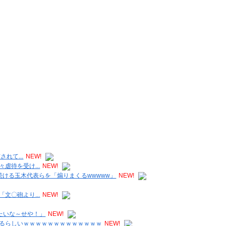
れて...
NEW!
虐待を受け...
NEW!
ける玉木代表らを「煽りまくるwwwww」
NEW!
文〇砲より...
NEW!
たいな～せや！」
NEW!
るらしいｗｗｗｗｗｗｗｗｗｗｗｗｗ
NEW!