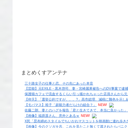
まとめくすアンテナ
三十路女子の仕事と恋、その先にあった本音
【芸能】元EXILE・黒木啓司、妻・宮崎麗果被告へのDV事案で逮捕さ
保護猫カフェで流血するくらい引っ掻かれちゃった店員さんから元々
【仰天】「選挙公約ですが、、、?」高市総理、減税に難色を示し続
【モバマス】裕子「超能力者だらけの組合？」
NEW!
佐藤二朗、妻とのハグを報告「君と生きてきて、本当に良かった」「
【画像】福原遥さん、意外とあるｗ
NEW!
X民「昆布締めスタイルでちいかわマスコットを映画館に連れ歩き
【画像】今のクソガキ共、これを見たこと無くて渡されたらパニク