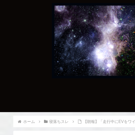
ホーム
寝落ちスレ
【朗報】「走行中にEVをワ