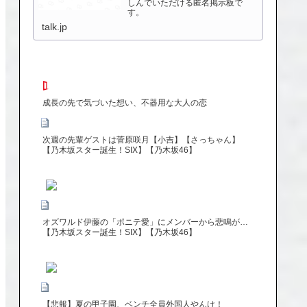
しんでいただける匿名掲示板で
す。
talk.jp
成長の先で気づいた想い、不器用な大人の恋
次週の先輩ゲストは菅原咲月【小吉】【さっちゃん】
【乃木坂スター誕生！SIX】【乃木坂46】
オズワルド伊藤の「ポニテ愛」にメンバーから悲鳴が…
【乃木坂スター誕生！SIX】【乃木坂46】
【悲報】夏の甲子園、ベンチ全員外国人やんけ！