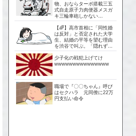
物、おならターボ搭載三五
式自走原子力肉便器メスガ
キ三輪車砲しかない…
【🌈】高市首相に「同性婚
は反対」と否定された大学
生、結婚の平等を望む理由
を渋谷で叫ぶ。「隠れずに
生きられる社会を」
少子化の戦犯上げてけ
wwwwwwwwwwwwwww
職場で『〇〇ちゃん』呼び
はセクハラ 元同僚に22万
円支払い命令