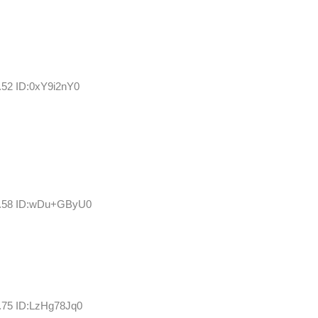
.52 ID:0xY9i2nY0
47.58 ID:wDu+GByU0
7.75 ID:LzHg78Jq0