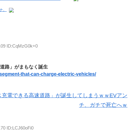
ナ。
4.09 ID:CqMzG0k+0
速道路」がまもなく誕生
-segment-that-can-charge-electric-vehicles/
ス充電できる高速道路」が誕生してしまうｗｗEVアン
チ、ガチで死亡へｗ
.70 ID:LCJ60oFi0