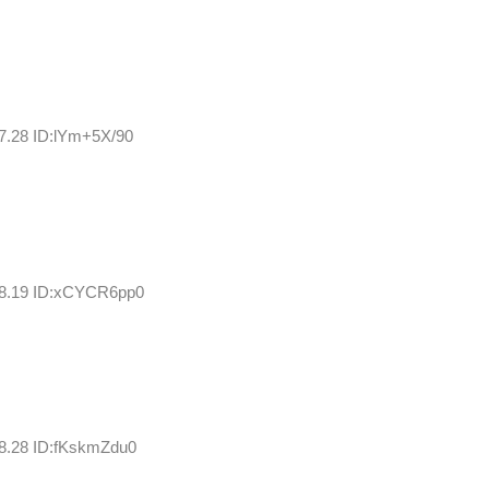
7.28 ID:lYm+5X/90
08.19 ID:xCYCR6pp0
58.28 ID:fKskmZdu0