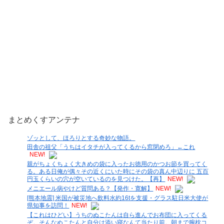
まとめくすアンテナ
ゾッとして、ほろりとする奇妙な物語。
田舎の祖父「うちはイタチが入ってくるから窓閉めろ」←これ
NEW!
親がちょくちょく大きめの袋に入ったお徳用のかつお節を買ってく
る。ある日俺が偶々その近くにいた時にその袋の真ん中辺りに 五百
円玉くらいの穴が空いているのを見つけた。【再】
NEW!
メニエール病やけど質問ある？【発作・寛解】
NEW!
[熊本地震] 米国が被災地へ飲料水約16tを支援・グラス駐日米大使が
県知事を訪問！
NEW!
【これはひどい】うちのぬこたんは自ら進んでお布団に入ってくる
ぞ。そんなぬこたんと自分は添い寝なんて当たり前。朝まで腕枕コ