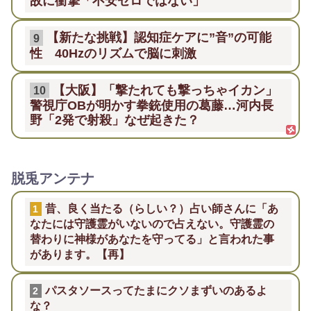
故に衝撃「不安ゼロではない」
【新たな挑戦】認知症ケアに”音”の可能
9
性 40Hzのリズムで脳に刺激
【大阪】「撃たれても撃っちゃイカン」
10
警視庁OBが明かす拳銃使用の葛藤…河内長
野「2発で射殺」なぜ起きた？
脱兎アンテナ
昔、良く当たる（らしい？）占い師さんに「あ
1
なたには守護霊がいないので占えない。守護霊の
替わりに神様があなたを守ってる」と言われた事
があります。【再】
パスタソースってたまにクソまずいのあるよ
2
な？