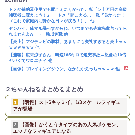
トメが補聴器使用でも聞こえにくかった。私『ン十万円の高級
補聴器に変えよう！』 → トメ「聞こえる…」私『良かった！
（これで家庭内に静かな日々が戻る！）』 他
センパイ、俺マル暴っすからね、いつまでも先輩先輩言ってら
れませんよw → 懲戒免職 他
【炎上】フジテレビの取材、あまりにも失礼すぎると炎上ｗｗ
ｗｗｗｗｗｗ 他
【速報】広末涼子さん、時速185キロで追突事故←想像の10倍
ヤバくてワロエナイ 他
【画像】ブレイキングダウン、なかなかえっちｗｗｗｗ 他
２ちゃんねるまとめるまとめ
【朗報】スト6キャミイ、1/3スケールフィギュ
1
アが登場
【画像】かくとうタイプのあの人気ポケモン、
2
エッチなフィギュアになる