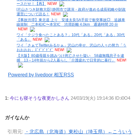
ースだせ！【再】
NEW!
[片山さつき財務大臣] 静岡市で講演・政府が進める成長戦略や財政
運営について語る！
NEW!
【事故渋滞】東北道 上り 安達太良SA手前で衝突事故💥 追越車
線規制 二本松IC〜本宮IC 渋滞距離 4.0km 通過時間 20 分
NEW!
ワイ「クジラ食べたことある？」10代「ある」20代「ある」30代
「ある」
NEW!
ワイ「さぁてTwitterみるかぁ」沢山の幸せ、沢山の人々の努力「う
おおおお」ｽﾞﾄﾞﾄﾞﾄﾞﾄﾞ
NEW!
【大阪】80歳母親を踏みつけ死亡させた疑い 58歳無職息子を逮
捕 13～14年前から2人暮らし「介護疲れで日常的に暴行」
NEW!
Powered by livedoor 相互RSS
1:
今にも寝そうな夜更かしさん
24/03/19(火) 19:14:36 ID:i0O4
ガイなんか
引用元:
・北広島（北海道）東松山（埼玉県）←こういう