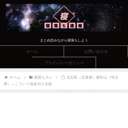
まとめ読みながら寝落ちしよう
ホーム
お問い合わせ
プライバシーポリシー
ホーム
寝落ちスレ
北広島（北海道）東松山（埼玉
県）←こういう地名付ける奴