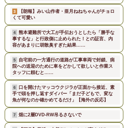
【朗報】みい山作者・亜月ねねちゃんがチョロ
3
くて可愛い
熊本避難所で大工が手伝おうとしたら「勝手な
4
事するな」と行政側に止められた！との証言、内
容があまりに胡散臭すぎた結果……
自宅前の一方通行の道路が工事車両で封鎖、病
5
院への送迎のために車をどかして欲しいと作業ス
タッフに頼むと……
口を開けたマッコウクジラが正面から接近、素
6
手で頭を押し返すダイバー「まだ子どもで、変な
魚が何なのか確かめてるだけ」【海外の反応】
畑に2層DVD-RW吊るさないで
7