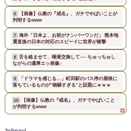
【画像】仏教の『戒名』、ガチでやばいことが
6
判明するwww
海外「日本よ、お前がナンバーワンだ」 熊本地
7
震直後の日本の対応のスピードに世界が衝撃
舌を絡ませて、唾液交換して── ちゅっちゅし
8
ながらの濃厚エッ画像♪
「ドラマを感じる…」町田駅のバス停の屋根に
9
落ちているものが“物騒すぎる”と話題にｗｗｗ
【画像】仏教の『戒名』、ガチでやばいこと
10
が判明するwww
2chnavi