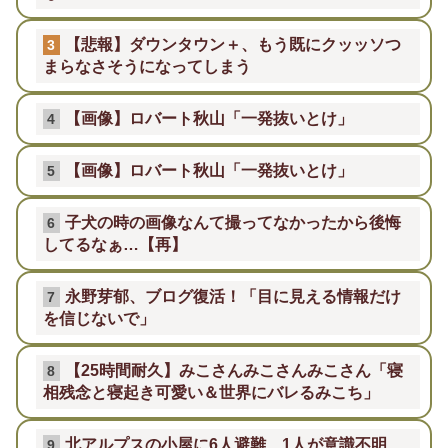
【悲報】ダウンタウン＋、もう既にクッッソつ
3
まらなさそうになってしまう
【画像】ロバート秋山「一発抜いとけ」
4
【画像】ロバート秋山「一発抜いとけ」
5
子犬の時の画像なんて撮ってなかったから後悔
6
してるなぁ…【再】
永野芽郁、ブログ復活！「目に見える情報だけ
7
を信じないで」
【25時間耐久】みこさんみこさんみこさん「寝
8
相残念と寝起き可愛い＆世界にバレるみこち」
北アルプスの小屋に6人避難 1人が意識不明
9