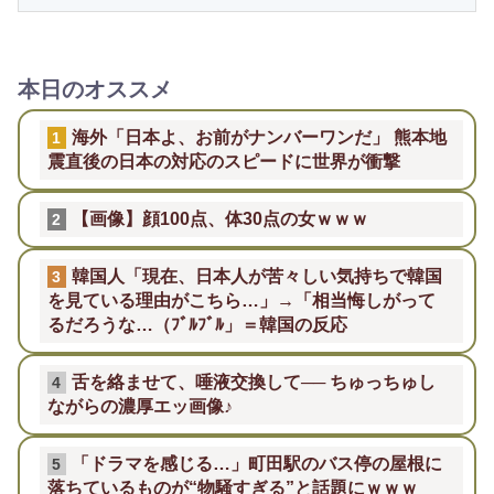
本日のオススメ
海外「日本よ、お前がナンバーワンだ」 熊本地
1
震直後の日本の対応のスピードに世界が衝撃
【画像】顔100点、体30点の女ｗｗｗ
2
韓国人「現在、日本人が苦々しい気持ちで韓国
3
を見ている理由がこちら…」→「相当悔しがって
るだろうな…（ﾌﾞﾙﾌﾞﾙ」＝韓国の反応
舌を絡ませて、唾液交換して── ちゅっちゅし
4
ながらの濃厚エッ画像♪
「ドラマを感じる…」町田駅のバス停の屋根に
5
落ちているものが“物騒すぎる”と話題にｗｗｗ