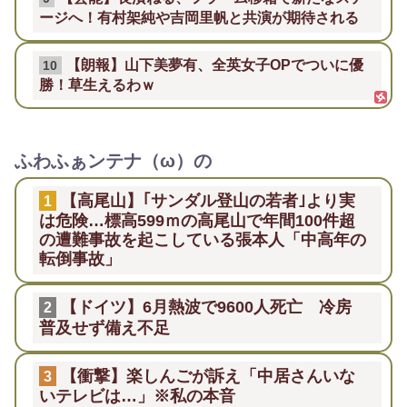
ージへ！有村架純や吉岡里帆と共演が期待される
【朗報】山下美夢有、全英女子OPでついに優
10
勝！草生えるわｗ
ふわふぁンテナ（ω）の
【高尾山】｢サンダル登山の若者｣より実
1
は危険…標高599ｍの高尾山で年間100件超
の遭難事故を起こしている張本人「中高年の
転倒事故」
【ドイツ】6月熱波で9600人死亡 冷房
2
普及せず備え不足
【衝撃】楽しんごが訴え「中居さんいな
3
いテレビは…」※私の本音