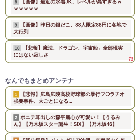
【画像】最近の水着JK、レベルが高すぎるｗ
8
ｗｗｗｗｗ
【画像】昨日の銀だこ、88人限定88円に各地で
9
大行列
【悲報】魔法、ドラゴン、宇宙船←全部現実
10
にはない寂しさ
なんでもまとめアンテナ
【悲報】広島広陵高校野球部の暴行フ❍ラチオ
1
強要事件、大ごとになる...
ポニテ耳出しの森平麗心が可愛い！【うるみ
2
ん】【乃木坂スター誕生！SIX】【乃木坂46】