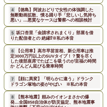
【徳島】阿波おどりで女性の体強調した
4
無断動画拡散、憤る踊り手「悲しいし気持ち
悪い」…悪質なケースは警察への相談検討
坂口杏里「金請求されまくり」部屋を借
5
りた配信者との 絶縁⁉※私の本音
【公用車】高市早苗首相、新公用車は推
6
定3000万円以上のSUVタイプ！？贅を尽く
した後部座席でたばこを吸うのが至福の時間
か どんどん延びる乗車時間
【顔に異変】「明らかに違う」ドランク
7
ドラゴン塚地の姿がやばい ※私の本音
【熊本地震】頼みのイオンまさかの爆
8
発…全国858自治体が防災協定、熊本地震事