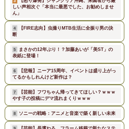
【怒り爆発】ジャングリア沖縄、来園者から厳
3
しい声相次ぐ「本当に最悪でした、お勧めしませ
ん」
【FIRE志向】虫撮りMTB生活に全振り男の決
4
断
まさかの12年ぶり！？加藤あいが「美ST」の
5
表紙に登場！
【悲報】ニーア15周年、イベントは盛り上がっ
6
てるかもしれんけど新作は？
【芸能】フワちゃん帰ってきてほしい？ｗｗｗ
7
やす子の投稿にデマ流れまくりｗｗｗ
ソニーの戦略：アニメと音楽で築く新しい未来
8
【芸能】長濱ねる、フラーム移籍で新たなステ
9