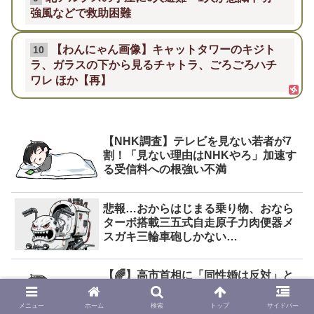
強風などで救助困難
【わんにゃん画像】キャットタワーのキジト
10
ラ、ガラスの下から見るチャトラ、ごろごろハチ
ワレ ほか【再】
【NHK調査】テレビを見ない若者が7
割！「見ない理由はNHKやろ」加速す
る受信料への根強い不満
悲報…おからはじまる乗り物、おなら
ターボ搭載三五式自走原子力肉便器メ
スガキ三輪車砲しかない…
【🌈】高市首相に「同性婚は反対」と
否定された大学生、結婚の平等を望む
理由を渋谷で叫ぶ。「隠れずに生きら
メニュー
ホーム
検索
トップ
サイドバー