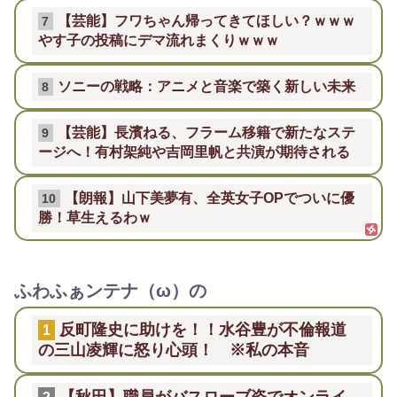
【芸能】フワちゃん帰ってきてほしい？ｗｗｗ
7
やす子の投稿にデマ流れまくりｗｗｗ
ソニーの戦略：アニメと音楽で築く新しい未来
8
【芸能】長濱ねる、フラーム移籍で新たなステ
9
ージへ！有村架純や吉岡里帆と共演が期待される
【朗報】山下美夢有、全英女子OPでついに優
10
勝！草生えるわｗ
ふわふぁンテナ（ω）の
反町隆史に助けを！！水谷豊が不倫報道
1
の三山凌輝に怒り心頭！ ※私の本音
【秋田】職員がバスローブ姿でオンライ
2