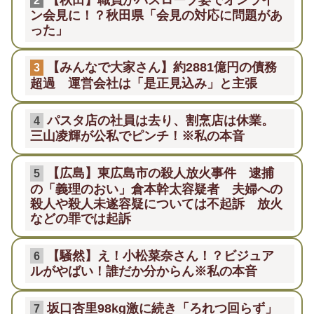
ン会見に！？秋田県「会見の対応に問題があ
った」
【みんなで大家さん】約2881億円の債務
3
超過 運営会社は「是正見込み」と主張
パスタ店の社員は去り、割烹店は休業。
4
三山凌輝が公私でピンチ！※私の本音
【広島】東広島市の殺人放火事件 逮捕
5
の「義理のおい」倉本幹太容疑者 夫婦への
殺人や殺人未遂容疑については不起訴 放火
などの罪では起訴
【騒然】え！小松菜奈さん！？ビジュア
6
ルがやばい！誰だか分からん※私の本音
坂口杏里98kg激に続き「ろれつ回らず」
7