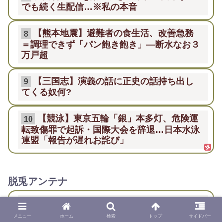
でも続く生配信…※私の本音
【熊本地震】避難者の食生活、改善急務
8
＝調理できず「パン飽き飽き」―断水なお３
万戸超
【三国志】演義の話に正史の話持ち出し
9
てくる奴何?
【競泳】東京五輪「銀」本多灯、危険運
10
転致傷罪で起訴・国際大会を辞退…日本水泳
連盟「報告が遅れお詫び」
脱兎アンテナ
昔、良く当たる（らしい？）占い師さんに「あ
1
なたには守護霊がいないので占えない。守護霊の
メニュー
ホーム
検索
トップ
サイドバー