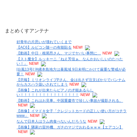
まとめくすアンテナ
好青年の片思いが壊れていくまで
【AC6】ルビコン随一の有能貼る
NEW!
【動画】中日・根尾昂さん、マジでヤバい事態に…
NEW!
【スト魔女】ルッキーニ「ねえ芳佳ぁ、なんかおいしいのたべた
い！」
NEW!
[台風13号] 沖縄本島地方は暴風域 9日未明にかけて厳重な警戒が必
要！
NEW!
【悲報】ミリオンライブPさん、金は出さず注文ばかりでバンナム
からカスハラ扱いされてしまう
NEW!
【画像】これが出来たらピアノの才能あるらし
い！！！！！！！！！！！！！！！！
NEW!
【動画】これはお見事。中国重慶市で珍しい事故が撮影される。
NEW!
【画像】イマドキ女子「クレジットカードの正しい使い方がコチラ
www」
NEW!
なんで日本人はラム肉食べないんだろうな
NEW!
【画像】隣家の室外機、ガチのマジでおわるｗｗｗ【エアコン】
NEW!