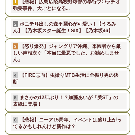
【悲報】広島広陵高校野球部の暴行フ❍ラチオ
1
強要事件、大ごとになる...
ポニテ耳出しの森平麗心が可愛い！【うるみ
2
ん】【乃木坂スター誕生！SIX】【乃木坂46】
【怒り爆発】ジャングリア沖縄、来園者から厳
3
しい声相次ぐ「本当に最悪でした、お勧めしませ
ん」
【FIRE志向】虫撮りMTB生活に全振り男の決
4
断
まさかの12年ぶり！？加藤あいが「美ST」の
5
表紙に登場！
【悲報】ニーア15周年、イベントは盛り上がっ
6
てるかもしれんけど新作は？