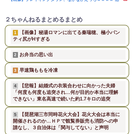
２ちゃんねるまとめるまとめ
【画像】秘湯ロマンに出てる秦瑞穂、極小パン
1
ティ尻がHすぎる
お弁当の思い出
2
早速鶏ももを冷凍
3
【悲報】結婚式の衣装合わせに向かった夫婦
4
「何度も何度も追突され…何が目的か本当に理解
できない」東名高速で続いた約1.7キロの追突
【琵琶湖三市同時花火大会】花火大会は本当に
5
開催されるのか…ＨＰで観覧券販売も消防への申
請なし、３自治体は「関与してない」と声明