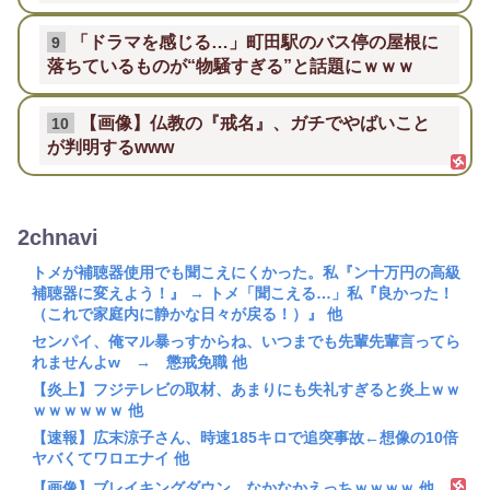
「ドラマを感じる…」町田駅のバス停の屋根に
9
落ちているものが“物騒すぎる”と話題にｗｗｗ
【画像】仏教の『戒名』、ガチでやばいこと
10
が判明するwww
2chnavi
トメが補聴器使用でも聞こえにくかった。私『ン十万円の高級
補聴器に変えよう！』 → トメ「聞こえる…」私『良かった！
（これで家庭内に静かな日々が戻る！）』 他
センパイ、俺マル暴っすからね、いつまでも先輩先輩言ってら
れませんよw → 懲戒免職 他
【炎上】フジテレビの取材、あまりにも失礼すぎると炎上ｗｗ
ｗｗｗｗｗｗ 他
【速報】広末涼子さん、時速185キロで追突事故←想像の10倍
ヤバくてワロエナイ 他
【画像】ブレイキングダウン、なかなかえっちｗｗｗｗ 他