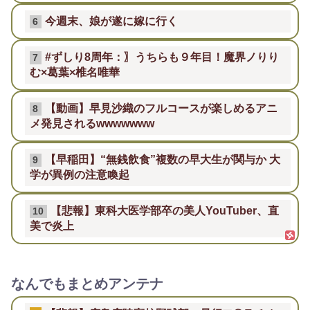
今週末、娘が遂に嫁に行く
6
#ずしり8周年：〗うちらも９年目！魔界ノりり
7
む×葛葉×椎名唯華
【動画】早見沙織のフルコースが楽しめるアニ
8
メ発見されるwwwwwww
【早稲田】“無銭飲食”複数の早大生が関与か 大
9
学が異例の注意喚起
【悲報】東科大医学部卒の美人YouTuber、直
10
美で炎上
なんでもまとめアンテナ