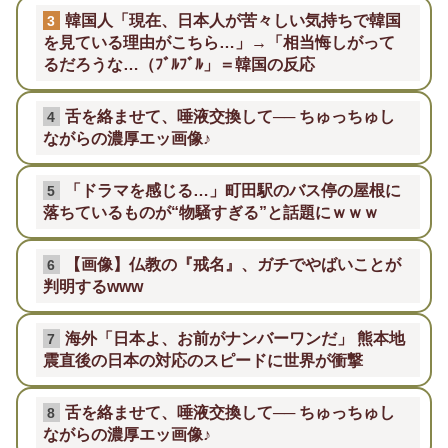
韓国人「現在、日本人が苦々しい気持ちで韓国
3
を見ている理由がこちら…」→「相当悔しがって
るだろうな…（ﾌﾞﾙﾌﾞﾙ」＝韓国の反応
舌を絡ませて、唾液交換して── ちゅっちゅし
4
ながらの濃厚エッ画像♪
「ドラマを感じる…」町田駅のバス停の屋根に
5
落ちているものが“物騒すぎる”と話題にｗｗｗ
【画像】仏教の『戒名』、ガチでやばいことが
6
判明するwww
海外「日本よ、お前がナンバーワンだ」 熊本地
7
震直後の日本の対応のスピードに世界が衝撃
舌を絡ませて、唾液交換して── ちゅっちゅし
8
ながらの濃厚エッ画像♪