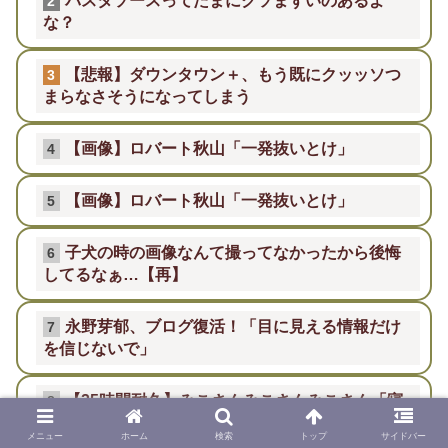
パスタソースってたまにクソまずいのあるよ
2
な？
【悲報】ダウンタウン＋、もう既にクッッソつ
3
まらなさそうになってしまう
【画像】ロバート秋山「一発抜いとけ」
4
【画像】ロバート秋山「一発抜いとけ」
5
子犬の時の画像なんて撮ってなかったから後悔
6
してるなぁ…【再】
永野芽郁、ブログ復活！「目に見える情報だけ
7
を信じないで」
【25時間耐久】みこさんみこさんみこさん「寝
8
相残念と寝起き可愛い＆世界にバレるみこち」
メニュー
ホーム
検索
トップ
サイドバー