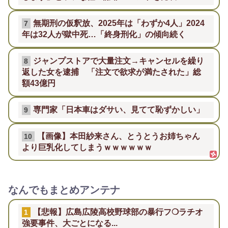
無期刑の仮釈放、2025年は「わずか4人」2024
7
年は32人が獄中死…「終身刑化」の傾向続く
ジャンプストアで大量注文→キャンセルを繰り
8
返した女を逮捕 「注文で欲求が満たされた」総
額43億円
専門家「日本車はダサい、見てて恥ずかしい」
9
【画像】本田紗来さん、とうとうお姉ちゃん
10
より巨乳化してしまうｗｗｗｗｗｗ
なんでもまとめアンテナ
【悲報】広島広陵高校野球部の暴行フ❍ラチオ
1
強要事件、大ごとになる...