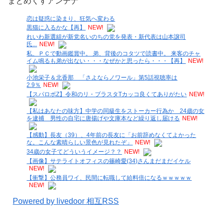
まとめくすアンテナ
恋は疑惑に染まり、狂気へ変わる
黒猫に入るかな【再】
NEW!
れいわ新選組が新党名いのちの党を発表・新代表は山本譲司
氏...
NEW!
私、ＰＣで動画鑑賞中。 弟、背後のコタツで読書中。 来客のチャ
イム鳴るも弟が出ない・・・なぜかと思ったら・・・【再】
NEW!
小池栄子＆北香那 「さよならノワール」第5話視聴率は
2.9％
NEW!
【スパロボZ】令和のリ・ブラスタTカッコ良くてありがたい
NEW!
【私はあなたの味方】中学の同級生をストーカー行為か 24歳の女
を逮捕 男性の自宅に唐揚げや文庫本など繰り返し届ける
NEW!
【感動】長友（39）、4年前の長友に「お前辞めなくてよかった
な。こんな素晴らしい景色が見れたぞ」
NEW!
34歳の女子てどういうイメージ？？
NEW!
【画像】サテライトオフィスの篠崎愛(34)さんまだまだイケル
NEW!
【衝撃】公務員ワイ、民間に転職して給料倍になるｗｗｗｗｗ
NEW!
Powered by livedoor 相互RSS