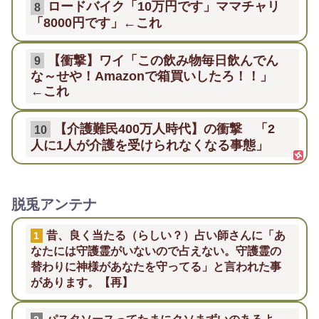
ロードバイク「10万円です」ママチャリ
8
「8000円です」←これ
【衝撃】ワイ「この飲み物毎日飲んでん
9
な～せや！Amazonで箱買いしたろ！！」
←これ
【介護難民400万人時代】の衝撃 「2
10
人に1人が介護を受けられなくなる事態」
脱兎アンテナ
昔、良く当たる（らしい？）占い師さんに「あ
1
なたには守護霊がいないので占えない。守護霊の
替わりに神様があなたを守ってる」と言われた事
があります。【再】