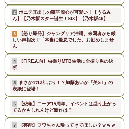
ポニテ耳出しの森平麗心が可愛い！【うるみ
2
ん】【乃木坂スター誕生！SIX】【乃木坂46】
【怒り爆発】ジャングリア沖縄、来園者から厳
3
しい声相次ぐ「本当に最悪でした、お勧めしませ
ん」
【FIRE志向】虫撮りMTB生活に全振り男の決
4
断
まさかの12年ぶり！？加藤あいが「美ST」の
5
表紙に登場！
【悲報】ニーア15周年、イベントは盛り上がっ
6
てるかもしれんけど新作は？
【芸能】フワちゃん帰ってきてほしい？ｗｗｗ
7