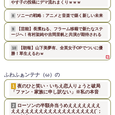
やす子の投稿にデマ流れまくりｗｗｗ
ソニーの戦略：アニメと音楽で築く新しい未来
8
【芸能】長濱ねる、フラーム移籍で新たなステ
9
ージへ！有村架純や吉岡里帆と共演が期待される
【朗報】山下美夢有、全英女子OPでついに優
10
勝！草生えるわｗ
ふわふぁンテナ（ω）の
夜のひと笑い・いちえ恋人りょうと破局
1
「ファン・家族に申し訳ない」※私の本音
ローソンの半額弁当うめえええええええ
2
ええええええええええええええええええ(´；