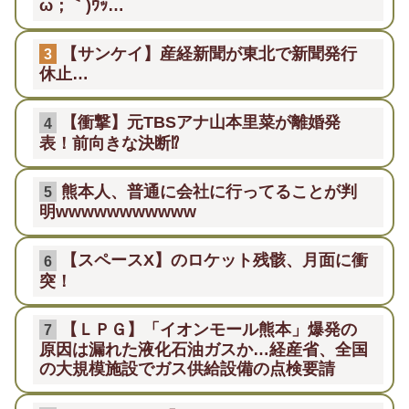
ω；｀)ｳｯ…
【サンケイ】産経新聞が東北で新聞発行
3
休止…
【衝撃】元TBSアナ山本里菜が離婚発
4
表！前向きな決断⁉
熊本人、普通に会社に行ってることが判
5
明wwwwwwwwwww
【スペースX】のロケット残骸、月面に衝
6
突！
【ＬＰＧ】「イオンモール熊本」爆発の
7
原因は漏れた液化石油ガスか…経産省、全国
の大規模施設でガス供給設備の点検要請