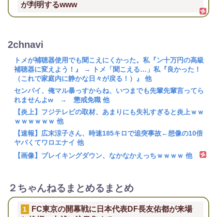
が判明するwww
2chnavi
トメが補聴器使用でも聞こえにくかった。私『ン十万円の高級
補聴器に変えよう！』 → トメ「聞こえる…」私『良かった！
（これで家庭内に静かな日々が戻る！）』 他
センパイ、俺マル暴っすからね、いつまでも先輩先輩言ってら
れませんよw → 懲戒免職 他
【炎上】フジテレビの取材、あまりにも失礼すぎると炎上ｗｗ
ｗｗｗｗｗｗ 他
【速報】広末涼子さん、時速185キロで追突事故←想像の10倍
ヤバくてワロエナイ 他
【画像】ブレイキングダウン、なかなかえっちｗｗｗｗ 他
２ちゃんねるまとめるまとめ
FC東京の開幕戦に日本代表DF長友佑都が来場
1