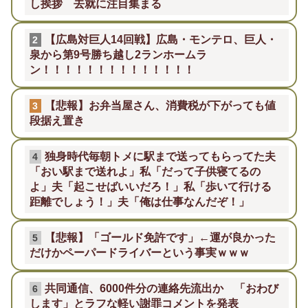
し挨拶 去就に注目集まる
【広島対巨人14回戦】広島・モンテロ、巨人・
2
泉から第9号勝ち越し2ランホームラ
ン！！！！！！！！！！！！！！
【悲報】お弁当屋さん、消費税が下がっても値
3
段据え置き
独身時代毎朝トメに駅まで送ってもらってた夫
4
「おい駅まで送れよ」私「だって子供寝てるの
よ」夫「起こせばいいだろ！」私「歩いて行ける
距離でしょう！」夫「俺は仕事なんだぞ！」
【悲報】「ゴールド免許です」←運が良かった
5
だけかペーパードライバーという事実ｗｗｗ
共同通信、6000件分の連絡先流出か 「おわび
6
します」とラフな軽い謝罪コメントを発表