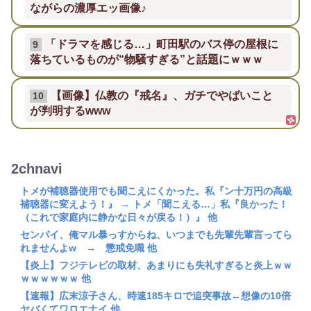
ながらの濃厚エッ画像♪
「ドラマを感じる…」町田駅のバス停の屋根に
9
落ちているものが“物騒すぎる”と話題にｗｗｗ
【画像】仏教の『戒名』、ガチでやばいこと
10
が判明するwww
2chnavi
トメが補聴器使用でも聞こえにくかった。私『ン十万円の高級
補聴器に変えよう！』 → トメ「聞こえる…」私『良かった！
（これで家庭内に静かな日々が戻る！）』 他
センパイ、俺マル暴っすからね、いつまでも先輩先輩言ってら
れませんよw → 懲戒免職 他
【炎上】フジテレビの取材、あまりにも失礼すぎると炎上ｗｗ
ｗｗｗｗｗｗ 他
【速報】広末涼子さん、時速185キロで追突事故←想像の10倍
ヤバくてワロエナイ 他