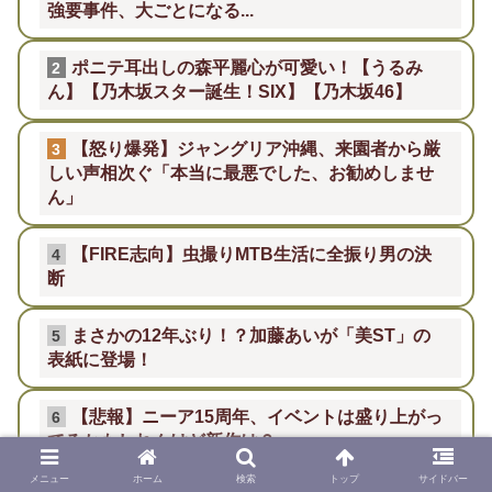
強要事件、大ごとになる...
ポニテ耳出しの森平麗心が可愛い！【うるみ
2
ん】【乃木坂スター誕生！SIX】【乃木坂46】
【怒り爆発】ジャングリア沖縄、来園者から厳
3
しい声相次ぐ「本当に最悪でした、お勧めしませ
ん」
【FIRE志向】虫撮りMTB生活に全振り男の決
4
断
まさかの12年ぶり！？加藤あいが「美ST」の
5
表紙に登場！
【悲報】ニーア15周年、イベントは盛り上がっ
6
てるかもしれんけど新作は？
メニュー
ホーム
検索
トップ
サイドバー