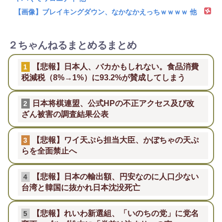
【画像】ブレイキングダウン、なかなかえっちｗｗｗｗ 他
２ちゃんねるまとめるまとめ
【悲報】日本人、バカかもしれない。食品消費
1
税減税（8%→1%）に93.2%が賛成してしまう
日本将棋連盟、公式HPの不正アクセス及び改
2
ざん被害の調査結果公表
【悲報】ワイ天ぷら担当大臣、かぼちゃの天ぷ
3
らを全面禁止へ
【悲報】日本の輸出額、円安なのに人口少ない
4
台湾と韓国に抜かれ日本沈没死亡
【悲報】れいわ新選組、「いのちの党」に党名
5