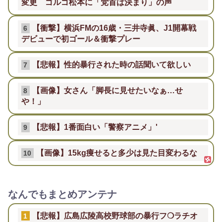
変更 ゴルゴ松本に「党首は決まり」の声
【衝撃】横浜FMの16歳・三井寺眞、J1開幕戦
6
デビューで初ゴール＆衝撃プレー
【悲報】性的暴行された時の話聞いて欲しい
7
【画像】女さん「脚長に見せたいなぁ…せ
8
や！」
【悲報】1番面白い「警察アニメ」'
9
【画像】15kg痩せると多少は見た目変わるな
10
なんでもまとめアンテナ
【悲報】広島広陵高校野球部の暴行フ❍ラチオ
1