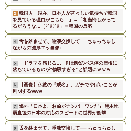
韓国人「現在、日本人が苦々しい気持ちで韓国
3
を見ている理由がこちら…」→「相当悔しがって
るだろうな…（ﾌﾞﾙﾌﾞﾙ」＝韓国の反応
舌を絡ませて、唾液交換して── ちゅっちゅし
4
ながらの濃厚エッ画像♪
「ドラマを感じる…」町田駅のバス停の屋根に
5
落ちているものが“物騒すぎる”と話題にｗｗｗ
【画像】仏教の『戒名』、ガチでやばいことが
6
判明するwww
海外「日本よ、お前がナンバーワンだ」 熊本地
7
震直後の日本の対応のスピードに世界が衝撃
舌を絡ませて、唾液交換して── ちゅっちゅし
8