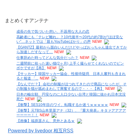
まとめくすアンテナ
成長の先で気づいた想い、不器用な大人の恋
高齢者にも「テレビ離れ」？10代後半〜20代の約7割が“ほぼ見な
い”…ネットでは「親もYouTubeばかり」の声
NEW!
【GANTZ】最初から面白いんだけどやっぱおっちゃん達出てきてか
ら加速しだすなって…
NEW!
仕事辞めた時ってどんな気分だった？
NEW!
二週間前に拾った迷い猫(2ヶ月) 上手く撮らせてくれないのでピン
ボケですが【再】
NEW!
【サッカー】韓国サッカー協会、性接待疑惑 日本人審判も含まれ
ると報道 「...
NEW!
【なんでだ？】 会社の制服がほつれてきたので廃品になったが、そ
の制服を猫が舐めまわして興奮するので・・・【再】
NEW!
日本の輸出額、円安なのに人口少ない台湾と韓国に抜かれ日本沈没
死亡
NEW!
【衝撃】SES10年目のワイ、転職するか迷うｗｗｗｗｗ
NEW!
【衝撃】元TBS山本里菜アナ（32）、『重大発表』キタァアアアア
ーーーー！！
NEW!
【画像】福原遥さん、意外とあるｗ
Powered by livedoor 相互RSS