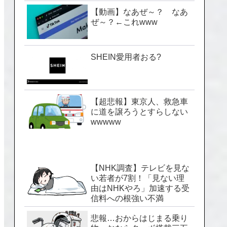
【動画】なあぜ～？ なあ
ぜ～？←これwww
SHEIN愛用者おる?
【超悲報】東京人、救急車
に道を譲ろうとすらしない
wwwww
【NHK調査】テレビを見な
い若者が7割！「見ない理
由はNHKやろ」加速する受
信料への根強い不満
悲報…おからはじまる乗り