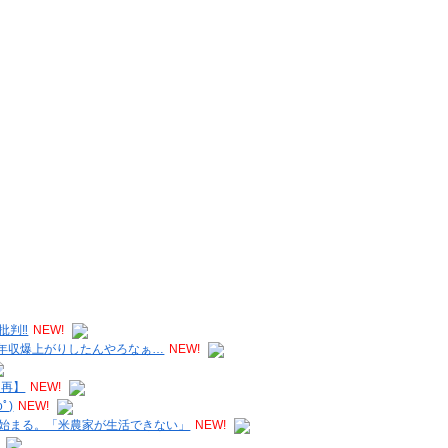
批判‼
NEW!
れは年収爆上がりしたんやろなぁ…
NEW!
【再】
NEW!
ﾟ)
NEW!
始まる。「米農家が生活できない」
NEW!