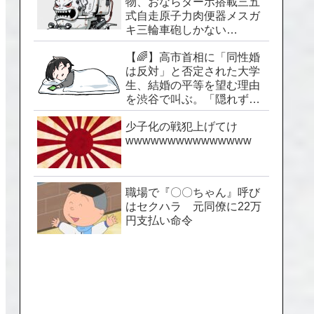
物、おならターボ搭載三五
式自走原子力肉便器メスガ
キ三輪車砲しかない…
【🌈】高市首相に「同性婚
は反対」と否定された大学
生、結婚の平等を望む理由
を渋谷で叫ぶ。「隠れずに
生きられる社会を」
少子化の戦犯上げてけ
wwwwwwwwwwwwwww
職場で『〇〇ちゃん』呼び
はセクハラ 元同僚に22万
円支払い命令