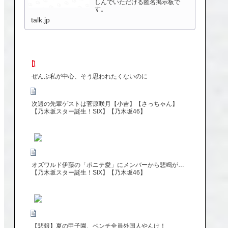
しんでいただける匿名掲示板で
す。
talk.jp
ぜんぶ私が中心、そう思われたくないのに
次週の先輩ゲストは菅原咲月【小吉】【さっちゃん】
【乃木坂スター誕生！SIX】【乃木坂46】
オズワルド伊藤の「ポニテ愛」にメンバーから悲鳴が…
【乃木坂スター誕生！SIX】【乃木坂46】
【悲報】夏の甲子園、ベンチ全員外国人やんけ！