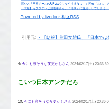
情シス「不審メールのURLはクリックするなよ！」同僚「ふむ、で
【悲報】元フジテレビ渡邊渚さん、『地獄』に逆戻りしてしまう・
Powered by livedoor 相互RSS
引用元:
・【悲報】岸田文雄氏、「日本では
4:
今にも寝そうな夜更かしさん
2024/02/17(土) 20:33:3
こいつ日本アンチだろ
10:
今にも寝そうな夜更かしさん
2024/02/17(土) 20:36: