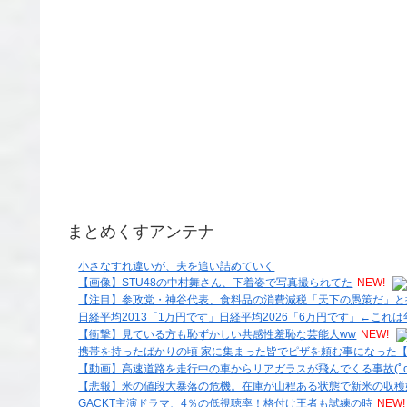
まとめくすアンテナ
小さなすれ違いが、夫を追い詰めていく
【画像】STU48の中村舞さん、下着姿で写真撮られてた
NEW!
【注目】参政党・神谷代表、食料品の消費減税「天下の愚策だ」と
日経平均2013「1万円です」日経平均2026「6万円です」←こ
【衝撃】見ている方も恥ずかしい共感性羞恥な芸能人ww
NEW!
携帯を持ったばかりの頃 家に集まった皆でピザを頼む事になった
【動画】高速道路を走行中の車からリアガラスが飛んでくる事故(ﾟo
【悲報】米の値段大暴落の危機。在庫が山程ある状態で新米の収穫
GACKT主演ドラマ、4％の低視聴率！格付け王者も試練の時
NEW!