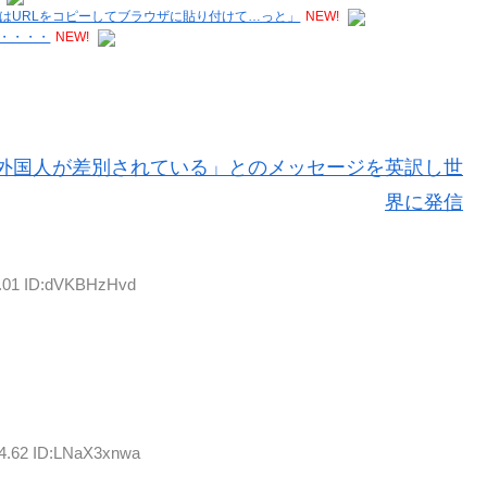
はURLをコピーしてブラウザに貼り付けて…っと」
NEW!
・・・・
NEW!
外国人が差別されている」とのメッセージを英訳し世
界に発信
0.01 ID:dVKBHzHvd
04.62 ID:LNaX3xnwa