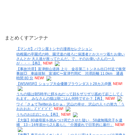
まとめくすアンテナ
【マンガ】バラシ屋トシヤの漫画セレクション
幼稚園の卒園式の時、園児達の後ろに保護者とかスーツ着たお偉い
さんとか 大人達が座ってたんだ。で、そのお偉いさんの一人
が・・・【再】
NEW!
【事故渋滞】富津館山道路 上り 金谷第二トンネル出口付近で衝突
事故💥 車線規制 富浦IC〜富津竹岡IC 渋滞距離 11.0km 通過
時間 80 分
NEW!
【WS/WSR】ショップ大会優勝ブラウンダスト28カス@豚
NEW!
うちの猫は朝5時半に餌をねだって顔をザリザリ舐めて起こしてく
れます。 みなさんの猫は朝ごはん何時ですか？【再】
NEW!
ワイ「さぁてTwitterみるかぁ」沢山の幸せ、沢山の人々の努力「う
おおおお」ｽﾞﾄﾞﾄﾞﾄﾞﾄﾞ
NEW!
うちのおばばにゃん【再】
NEW!
【大阪】80歳母親を踏みつけ死亡させた疑い 58歳無職息子を逮
捕 13～14年前から2人暮らし「介護疲れで日常的に暴行」
NEW!
【衝撃】東京のライオンさん、ふつうに溶けるｗｗｗｗｗ(※画像あ