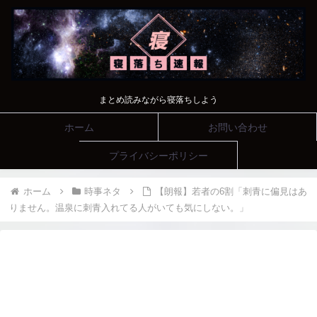
まとめ読みながら寝落ちしよう
ホーム
お問い合わせ
プライバシーポリシー
ホーム
時事ネタ
【朗報】若者の6割「刺青に偏見はあ
りません。温泉に刺青入れてる人がいても気にしない。」