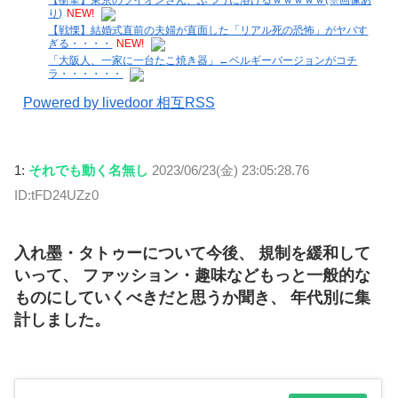
り)
NEW!
【戦慄】結婚式直前の夫婦が直面した「リアル死の恐怖」がヤバす
ぎる・・・・
NEW!
「大阪人、一家に一台たこ焼き器」←ベルギーバージョンがコチ
ラ・・・・・・
Powered by livedoor 相互RSS
1:
それでも動く名無し
2023/06/23(金) 23:05:28.76
ID:tFD24UZz0
入れ墨・タトゥーについて今後、 規制を緩和して
いって、 ファッション・趣味などもっと一般的な
ものにしていくべきだと思うか聞き、 年代別に集
計しました。