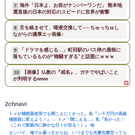
海外「日本よ、お前がナンバーワンだ」 熊本地
7
震直後の日本の対応のスピードに世界が衝撃
舌を絡ませて、唾液交換して── ちゅっちゅし
8
ながらの濃厚エッ画像♪
「ドラマを感じる…」町田駅のバス停の屋根に
9
落ちているものが“物騒すぎる”と話題にｗｗｗ
【画像】仏教の『戒名』、ガチでやばいこと
10
が判明するwww
2chnavi
トメが補聴器使用でも聞こえにくかった。私『ン十万円の高級
補聴器に変えよう！』 → トメ「聞こえる…」私『良かった！
（これで家庭内に静かな日々が戻る！）』 他
センパイ、俺マル暴っすからね、いつまでも先輩先輩言ってら