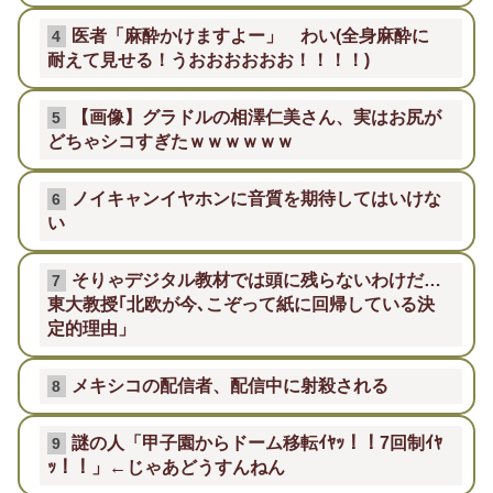
医者「麻酔かけますよー」 わい(全身麻酔に
4
耐えて見せる！うおおおおおお！！！！)
【画像】グラドルの相澤仁美さん、実はお尻が
5
どちゃシコすぎたｗｗｗｗｗｗ
ノイキャンイヤホンに音質を期待してはいけな
6
い
そりゃデジタル教材では頭に残らないわけだ…
7
東大教授｢北欧が今､こぞって紙に回帰している決
定的理由」
メキシコの配信者、配信中に射殺される
8
謎の人「甲子園からドーム移転ｲﾔｯ！！7回制ｲﾔ
9
ｯ！！」←じゃあどうすんねん