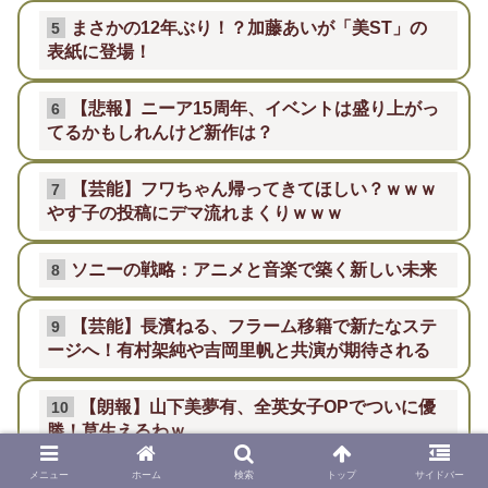
まさかの12年ぶり！？加藤あいが「美ST」の
5
表紙に登場！
【悲報】ニーア15周年、イベントは盛り上がっ
6
てるかもしれんけど新作は？
【芸能】フワちゃん帰ってきてほしい？ｗｗｗ
7
やす子の投稿にデマ流れまくりｗｗｗ
ソニーの戦略：アニメと音楽で築く新しい未来
8
【芸能】長濱ねる、フラーム移籍で新たなステ
9
ージへ！有村架純や吉岡里帆と共演が期待される
【朗報】山下美夢有、全英女子OPでついに優
10
勝！草生えるわｗ
メニュー
ホーム
検索
トップ
サイドバー