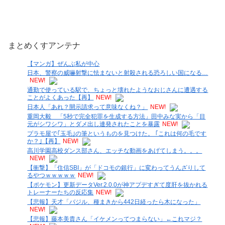
まとめくすアンテナ
【マンガ】ぜんぶ私が中心
日本、警察の威嚇射撃に怯まないと射殺される恐ろしい国になる…
NEW!
通勤で使っている駅で、ちょっと壊れたようなおじさんに遭遇する
ことがよくあった【再】
NEW!
日本人「あれ？開示請求って意味なくね？」
NEW!
重岡大毅 「5秒で完全犯罪を生成する方法」田中みな実から「目
元がシワシワ」とダメ出し連発されたことを暴露
NEW!
プラモ屋で｢玉毛｣の筆というものを見つけた。 ｢これは何の毛です
か？｣【再】
NEW!
高川学園高校ダンス部さん、エッチな動画をあげてしまう。。。
NEW!
【衝撃】「住信SBI」が「ドコモの銀行」に変わってうんざりして
るやつｗｗｗｗｗ
NEW!
【ポケモン】更新データVer.2.0.0が神アプデすぎて度肝を抜かれる
トレーナーたちの反応集
NEW!
【悲報】天才「バジル、種まきから442日経ったら木になった」
NEW!
【悲報】藤本美貴さん「イケメンってつまらない」←これマジ？