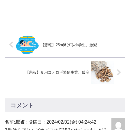
【悲報】25m泳げる小学生、激減
【悲報】食用コオロギ繁殖事業、破産
コメント
名前:
匿名
:
投稿日：2024/02/02(金) 04:24:42