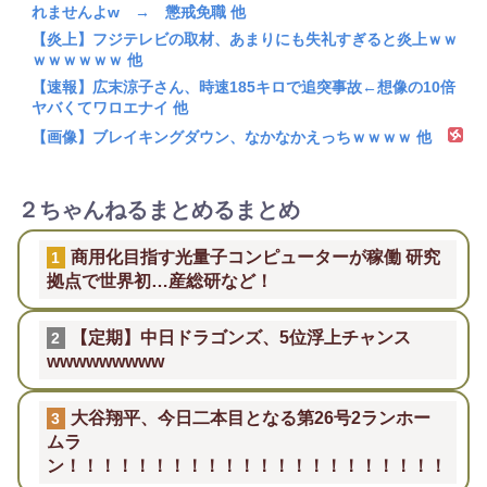
れませんよw → 懲戒免職 他
【炎上】フジテレビの取材、あまりにも失礼すぎると炎上ｗｗ
ｗｗｗｗｗｗ 他
【速報】広末涼子さん、時速185キロで追突事故←想像の10倍
ヤバくてワロエナイ 他
【画像】ブレイキングダウン、なかなかえっちｗｗｗｗ 他
２ちゃんねるまとめるまとめ
商用化目指す光量子コンピューターが稼働 研究
1
拠点で世界初…産総研など！
【定期】中日ドラゴンズ、5位浮上チャンス
2
wwwwwwwww
大谷翔平、今日二本目となる第26号2ランホー
3
ムラ
ン！！！！！！！！！！！！！！！！！！！！！！