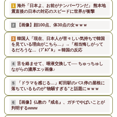
海外「日本よ、お前がナンバーワンだ」 熊本地
1
震直後の日本の対応のスピードに世界が衝撃
【画像】顔100点、体30点の女ｗｗｗ
2
韓国人「現在、日本人が苦々しい気持ちで韓国
3
を見ている理由がこちら…」→「相当悔しがって
るだろうな…（ﾌﾞﾙﾌﾞﾙ」＝韓国の反応
舌を絡ませて、唾液交換して── ちゅっちゅし
4
ながらの濃厚エッ画像♪
「ドラマを感じる…」町田駅のバス停の屋根に
5
落ちているものが“物騒すぎる”と話題にｗｗｗ
【画像】仏教の『戒名』、ガチでやばいことが
6
判明するwww