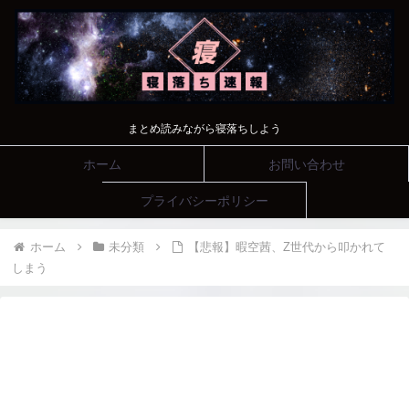
まとめ読みながら寝落ちしよう
ホーム
お問い合わせ
プライバシーポリシー
ホーム
未分類
【悲報】暇空茜、Z世代から叩かれて
しまう