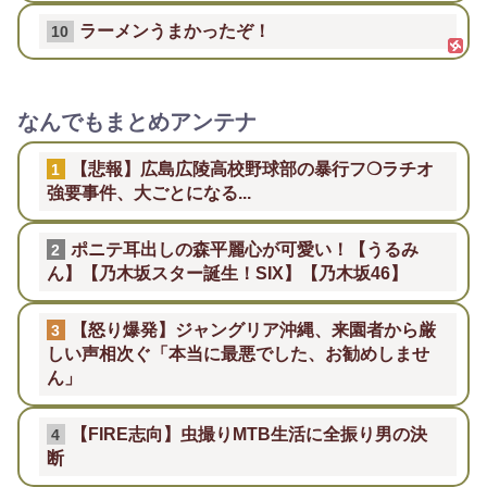
ラーメンうまかったぞ！
10
なんでもまとめアンテナ
【悲報】広島広陵高校野球部の暴行フ❍ラチオ
1
強要事件、大ごとになる...
ポニテ耳出しの森平麗心が可愛い！【うるみ
2
ん】【乃木坂スター誕生！SIX】【乃木坂46】
【怒り爆発】ジャングリア沖縄、来園者から厳
3
しい声相次ぐ「本当に最悪でした、お勧めしませ
ん」
【FIRE志向】虫撮りMTB生活に全振り男の決
4
断