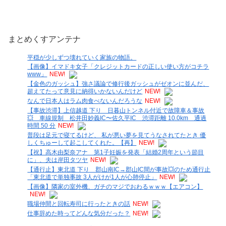
まとめくすアンテナ
平穏が少しずつ壊れていく家族の物語。
【画像】イマドキ女子「クレジットカードの正しい使い方がコチラ
www」
NEW!
【金色のガッシュ】強さ議論で修行後ガッシュがゼオンに並んだ、
超えてたって意見に納得いかないんだけど
NEW!
なんで日本人はラム肉食べないんだろうな
NEW!
【事故渋滞】上信越道 下り 日暮山トンネル付近で故障車＆事故
💥 車線規制 松井田妙義IC〜佐久平IC 渋滞距離 10.0km 通過
時間 50 分
NEW!
普段は足元で寝てるけど、 私が悪い夢を見てうなされてたとき 優
しくちゅーして起こしてくれた。【再】
NEW!
【祝】高木由梨奈アナ 第1子妊娠を発表「結婚2周年という節目
に」、夫は岸田タツヤ
NEW!
【通行止】東北道 下り 郡山南IC→郡山IC間が事故💥のため通行止
「東北道で単独事故 3人がけが1人が心肺停止」
NEW!
【画像】隣家の室外機、ガチのマジでおわるｗｗｗ【エアコン】
NEW!
職場仲間と回転寿司に行ったときの話
NEW!
仕事辞めた時ってどんな気分だった？
NEW!