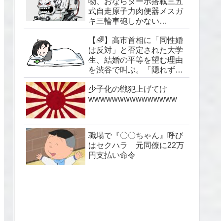
物、おならターボ搭載三五
式自走原子力肉便器メスガ
キ三輪車砲しかない…
【🌈】高市首相に「同性婚
は反対」と否定された大学
生、結婚の平等を望む理由
を渋谷で叫ぶ。「隠れずに
生きられる社会を」
少子化の戦犯上げてけ
wwwwwwwwwwwwwww
職場で『〇〇ちゃん』呼び
はセクハラ 元同僚に22万
円支払い命令