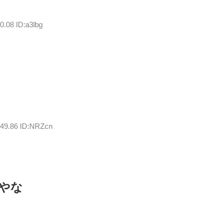
0.08 ID:a3lbg
:49.86 ID:NRZcn
スやな