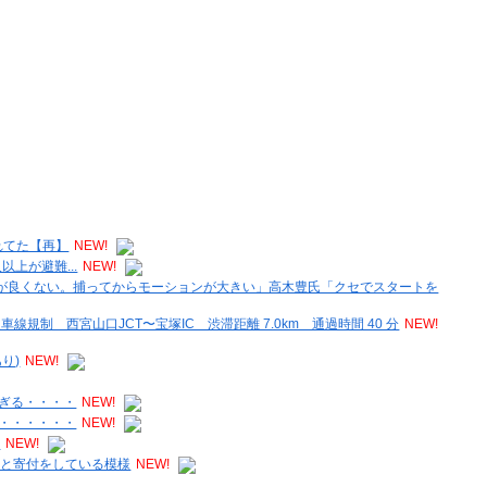
れてた【再】
NEW!
上が避難...
NEW!
ルが良くない。捕ってからモーションが大きい」高木豊氏「クセでスタートを
規制 西宮山口JCT〜宝塚IC 渋滞距離 7.0km 通過時間 40 分
NEW!
り)
NEW!
ぎる・・・・
NEW!
・・・・・・
NEW!
。
NEW!
アと寄付をしている模様
NEW!