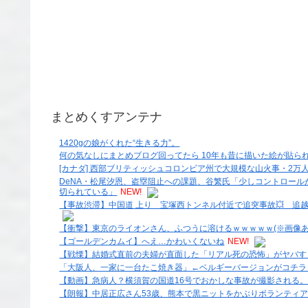
まとめくすアンテナ
1420gの娘がくれた“生きる力”。
何の気なしにまとめブログ回ってたら 10年も昔に描いた絵が貼ら
[カナダ] 西部ブリティッシュコロンビア州で大規模な山火事・2万人以
DeNA・松尾汐恩、盗塁阻止への課題、谷繁氏「少しコントロー
切られている」
NEW!
【事故渋滞】中国道 上り 宝塚西トンネル付近で追突事故💥 追越車線
【衝撃】東京のライオンさん、ふつうに溶けるｗｗｗｗｗ(※画像あ
【ゴールデンカムイ】へえ…かわいくないね
NEW!
【戦慄】結婚式直前の夫婦が直面した「リアル死の恐怖」がヤバす
「大阪人、一家に一台たこ焼き器」←ベルギーバージョンがコチラ
【動画】急病人？横須賀の国道16号でおかしな事故が撮影される
【朗報】中居正広さん53歳、熊本で黒ニットをかぶりボランティ