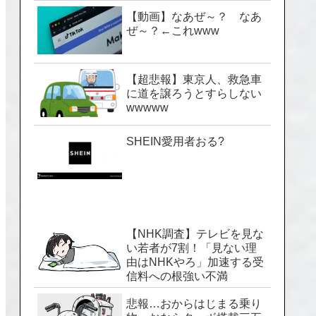
【動画】なあぜ～？ なあ
ぜ～？←これwww
【超悲報】東京人、救急車
に道を譲ろうとすらしない
wwwww
SHEIN愛用者おる?
【NHK調査】テレビを見な
い若者が7割！「見ない理
由はNHKやろ」加速する受
信料への根強い不満
悲報…おからはじまる乗り