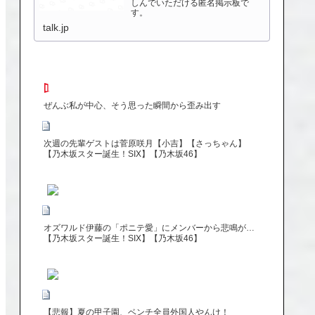
しんでいただける匿名掲示板で
す。
talk.jp
ぜんぶ私が中心、そう思った瞬間から歪み出す
次週の先輩ゲストは菅原咲月【小吉】【さっちゃん】
【乃木坂スター誕生！SIX】【乃木坂46】
オズワルド伊藤の「ポニテ愛」にメンバーから悲鳴が…
【乃木坂スター誕生！SIX】【乃木坂46】
【悲報】夏の甲子園、ベンチ全員外国人やんけ！