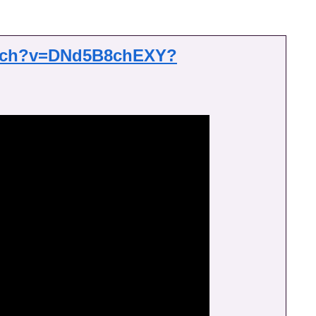
atch?v=DNd5B8chEXY?