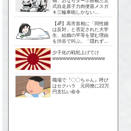
物、おならターボ搭載三五
式自走原子力肉便器メスガ
キ三輪車砲しかない…
【🌈】高市首相に「同性婚
は反対」と否定された大学
生、結婚の平等を望む理由
を渋谷で叫ぶ。「隠れずに
生きられる社会を」
少子化の戦犯上げてけ
wwwwwwwwwwwwwww
職場で『〇〇ちゃん』呼び
はセクハラ 元同僚に22万
円支払い命令