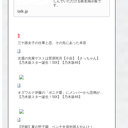
しんでいただける匿名掲示板で
す。
talk.jp
三十路女子の仕事と恋、その先にあった本音
次週の先輩ゲストは菅原咲月【小吉】【さっちゃん】
【乃木坂スター誕生！SIX】【乃木坂46】
オズワルド伊藤の「ポニテ愛」にメンバーから悲鳴が…
【乃木坂スター誕生！SIX】【乃木坂46】
【悲報】夏の甲子園、ベンチ全員外国人やんけ！