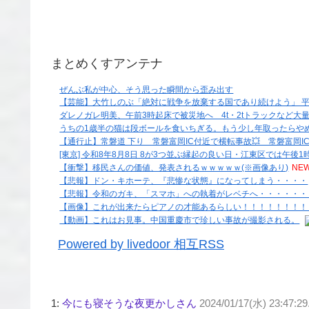
まとめくすアンテナ
ぜんぶ私が中心、そう思った瞬間から歪み出す
【芸能】大竹しのぶ「絶対に戦争を放棄する国であり続けよう」 平和
ダレノガレ明美、午前3時起床で被災地へ 4t・2tトラックなど大
うちの1歳半の猫は段ボールを食いちぎる。もう少し年取ったらやめ
【通行止】常磐道 下り 常磐富岡IC付近で横転事故💥 常磐富岡I
[東京] 令和8年8月8日 8が3つ並ぶ縁起の良い日・江東区では午後
【衝撃】移民さんの価値、発表されるｗｗｗｗｗ(※画像あり)
NEW
【悲報】ドン・キホーテ、『悲惨な状態』になってしまう・・・・
【悲報】令和のガキ、「スマホ」への執着がレベチへ・・・・・・
【画像】これが出来たらピアノの才能あるらしい！！！！！！！！
【動画】これはお見事。中国重慶市で珍しい事故が撮影される。
Powered by livedoor 相互RSS
1:
今にも寝そうな夜更かしさん
2024/01/17(水) 23:47: