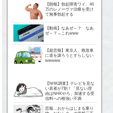
【朗報】勃起障害ワイ、40
万のレノーヴァ治療を受け
て無事勃起する
【動画】なあぜ～？ なあ
ぜ～？←これwww
【超悲報】東京人、救急車
に道を譲ろうとすらしない
wwwww
【NHK調査】テレビを見な
い若者が7割！「見ない理
由はNHKやろ」加速する受
信料への根強い不満
悲報…おからはじまる乗り