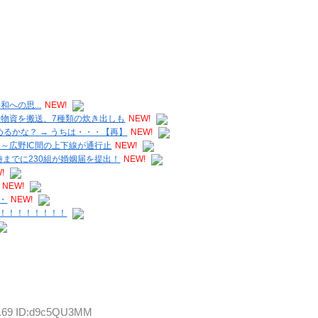
への思...
NEW!
量物資を搬送、7種類の炊き出しも
NEW!
るかな？ → うちは・・・【再】
NEW!
C～広野IC間の上下線が通行止
NEW!
1時までに230組が婚姻届を提出！
NEW!
!
NEW!
・
NEW!
！！！！！！！！
29.69 ID:d9c5QU3MM