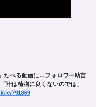
ん』たべる動画に…フォロワー助言
」「汁は植物に良くないのでは」
ticle/791859