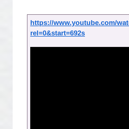
https://www.youtube.com/w
rel=0&start=692s