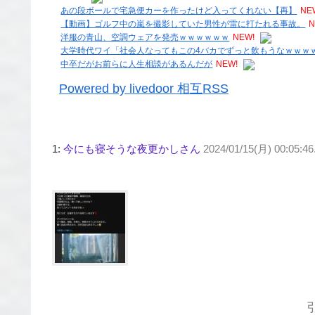
あの段ボールで宅急便カーを作ったけど入ってくれない【再】
NE
【動画】ゴルフ中の嵐を撮影していた男性が雷に打たれる事故。
N
洋服の青山、空調ウェアを発売ｗｗｗｗｗｗ
NEW!
大学時代ワイ「社会人なってもこの4バカでずっと飲もうなｗｗｗ
中卒だがお前らに人生相談があるんだが
NEW!
Powered by livedoor 相互RSS
1:
今にも寝そうな夜更かしさん
2024/01/15(月) 00:05:4