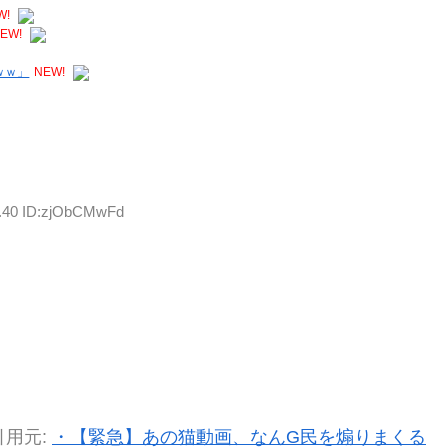
W!
EW!
ｗｗ」
NEW!
6.40 ID:zjObCMwFd
引用元:
・【緊急】あの猫動画、なんG民を煽りまくる