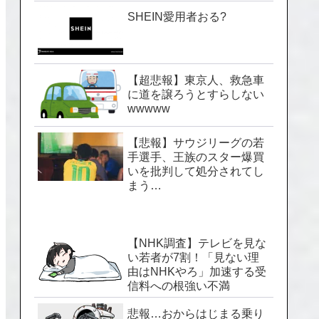
SHEIN愛用者おる?
【超悲報】東京人、救急車
に道を譲ろうとすらしない
wwwww
【悲報】サウジリーグの若
手選手、王族のスター爆買
いを批判して処分されてし
まう…
【NHK調査】テレビを見な
い若者が7割！「見ない理
由はNHKやろ」加速する受
信料への根強い不満
悲報…おからはじまる乗り