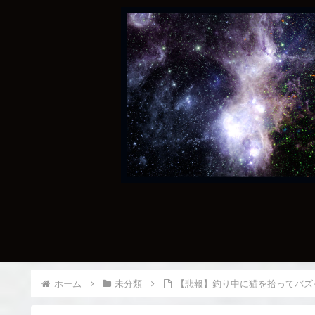
ホーム
未分類
【悲報】釣り中に猫を拾ってバズった