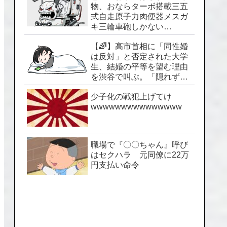
物、おならターボ搭載三五
式自走原子力肉便器メスガ
キ三輪車砲しかない…
【🌈】高市首相に「同性婚
は反対」と否定された大学
生、結婚の平等を望む理由
を渋谷で叫ぶ。「隠れずに
生きられる社会を」
少子化の戦犯上げてけ
wwwwwwwwwwwwwww
職場で『〇〇ちゃん』呼び
はセクハラ 元同僚に22万
円支払い命令