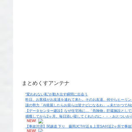
まとめくすアンテナ
“変われない私”が動き出す瞬間に出会う
昨日、お客様がお友達を連れて来た。そのお友達、何やらヒーリン
謎の勢力「AI発展したらお前らは皆クビになるわ」→未だかつてAI
【データセンター建設】なぜ住宅地に…「危険物」貯蔵施設として法整
捕獲してから2ヶ月。毎日添い寝してくれたのに・・・おとついか
NEW!
【事故渋滞】関越道 下り 藤岡JCT付近＆上里SA付近2ヶ所で事故💥
NEW!