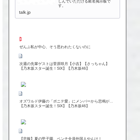
しんでいただける匿名掲示板で
す。
talk.jp
ぜんぶ私が中心、そう思われたくないのに
次週の先輩ゲストは菅原咲月【小吉】【さっちゃん】
【乃木坂スター誕生！SIX】【乃木坂46】
オズワルド伊藤の「ポニテ愛」にメンバーから悲鳴が…
【乃木坂スター誕生！SIX】【乃木坂46】
【悲報】夏の甲子園、ベンチ全員外国人やんけ！