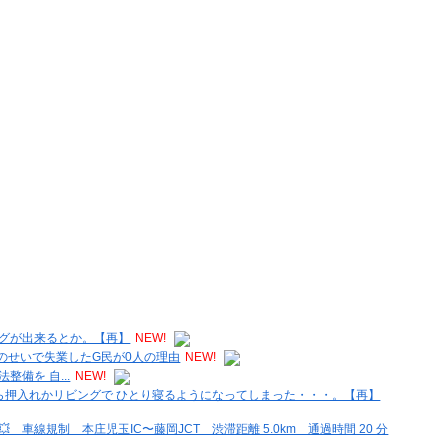
グが出来るとか。【再】
NEW!
のせいで失業したG民が0人の理由
NEW!
備を 自...
NEW!
ら押入れかリビングで ひとり寝るようになってしまった・・・。【再】
 車線規制 本庄児玉IC〜藤岡JCT 渋滞距離 5.0km 通過時間 20 分