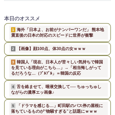
本日のオススメ
海外「日本よ、お前がナンバーワンだ」 熊本地
1
震直後の日本の対応のスピードに世界が衝撃
【画像】顔100点、体30点の女ｗｗｗ
2
韓国人「現在、日本人が苦々しい気持ちで韓国
3
を見ている理由がこちら…」→「相当悔しがって
るだろうな…（ﾌﾞﾙﾌﾞﾙ」＝韓国の反応
舌を絡ませて、唾液交換して── ちゅっちゅし
4
ながらの濃厚エッ画像♪
「ドラマを感じる…」町田駅のバス停の屋根に
5
落ちているものが“物騒すぎる”と話題にｗｗｗ