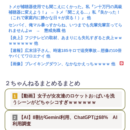
トメが補聴器使用でも聞こえにくかった。私『ン十万円の高級
補聴器に変えよう！』 → トメ「聞こえる…」私『良かった！
（これで家庭内に静かな日々が戻る！）』 他
センパイ、俺マル暴っすからね、いつまでも先輩先輩言ってら
れませんよw → 懲戒免職 他
【炎上】フジテレビの取材、あまりにも失礼すぎると炎上ｗｗ
ｗｗｗｗｗｗ 他
【速報】広末涼子さん、時速185キロで追突事故←想像の10倍
ヤバくてワロエナイ 他
【画像】ブレイキングダウン、なかなかえっちｗｗｗｗ 他
２ちゃんねるまとめるまとめ
【動画】女子が女友達のロケットお○ぱいを洗
1
うシーンがどちゃシコすぎｗｗｗｗｗｗ
【AI】8割がGemini利用、ChatGPTは68% AI
2
利用調査