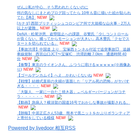
ぜんぶ私が中心、そう思われたくないのに
何の気なしにまとめブログ回ってたら 10年も昔に描いた絵が貼られ
てた【再】
NEW!
[カナダ] 西部ブリティッシュコロンビア州で大規模な山火事・2万人
以上が避難...
NEW!
DeNA・松尾汐恩、盗塁阻止への課題、谷繁氏「少しコントロール
が良くない。捕ってからモーションが大きい」高木豊氏「クセでス
タートを切られている」
NEW!
【事故渋滞】中国道 上り 宝塚西トンネル付近で追突事故💥 追越
車線規制 西宮山口JCT〜宝塚IC 渋滞距離 7.0km 通過時間 40
分
NEW!
【衝撃】東京のライオンさん、ふつうに溶けるｗｗｗｗｗ(※画像あ
り)
NEW!
【ゴールデンカムイ】へえ…かわいくないね
NEW!
【戦慄】結婚式直前の夫婦が直面した「リアル死の恐怖」がヤバす
ぎる・・・・
NEW!
「大阪人、一家に一台たこ焼き器」←ベルギーバージョンがコチ
ラ・・・・・・
NEW!
【動画】急病人？横須賀の国道16号でおかしな事故が撮影される。
NEW!
【朗報】中居正広さん53歳、熊本で黒ニットをかぶりボランティア
と寄付をしている模様
NEW!
Powered by livedoor 相互RSS