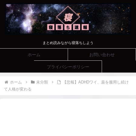
まとめ読みながら寝落ちしよう
ホーム
お問い合わせ
プライバシーポリシー
ホーム
未分類
【悲報】ADHDワイ、薬を服用し続け
て人格が変わる