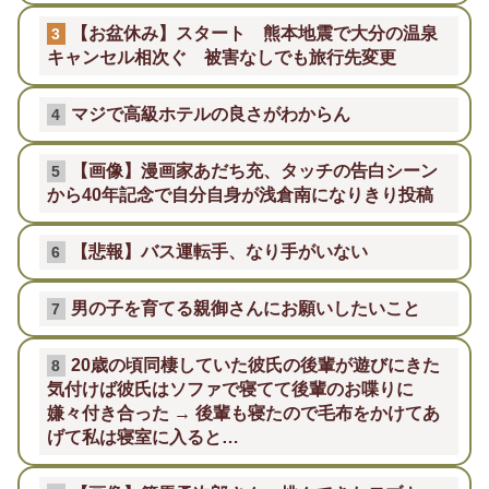
【お盆休み】スタート 熊本地震で大分の温泉
3
キャンセル相次ぐ 被害なしでも旅行先変更
マジで高級ホテルの良さがわからん
4
【画像】漫画家あだち充、タッチの告白シーン
5
から40年記念で自分自身が浅倉南になりきり投稿
【悲報】バス運転手、なり手がいない
6
男の子を育てる親御さんにお願いしたいこと
7
20歳の頃同棲していた彼氏の後輩が遊びにきた
8
気付けば彼氏はソファで寝てて後輩のお喋りに
嫌々付き合った → 後輩も寝たので毛布をかけてあ
げて私は寝室に入ると…