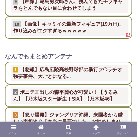
【画像】範馬勇次郎さん、挑んできたモブキャ
9
ラをとんでもない目に合わせてしまう
【画像】キャミイの最新フィギュア(19万円)、
10
作り込みがエグすぎるｗｗｗｗｗ
なんでもまとめアンテナ
【悲報】広島広陵高校野球部の暴行フ❍ラチオ
1
強要事件、大ごとになる...
ポニテ耳出しの森平麗心が可愛い！【うるみ
2
ん】【乃木坂スター誕生！SIX】【乃木坂46】
【怒り爆発】ジャングリア沖縄、来園者から厳
3
しい声相次ぐ「本当に最悪でした、お勧めしませ
ん」
メニュー
ホーム
検索
トップ
サイドバー