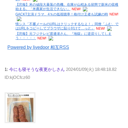
【悲報】米の値段大暴落の危機。在庫が山程ある状態で新米の収穫
始まる。「米農家が生活できない」
NEW!
GACKT主演ドラマ、4％の低視聴率！格付け王者も試練の時
NEW!
情シス「不審メールのURLはクリックするなよ！」同僚「ふむ、で
はURLをコピーしてブラウザに貼り付けて…っと」
NEW!
【悲報】元フジテレビ渡邊渚さん、『地獄』に逆戻りしてしま
う・・・・・
NEW!
Powered by livedoor 相互RSS
1:
今にも寝そうな夜更かしさん
2024/01/09(火) 18:48:18.82
ID:kjOCfcz60