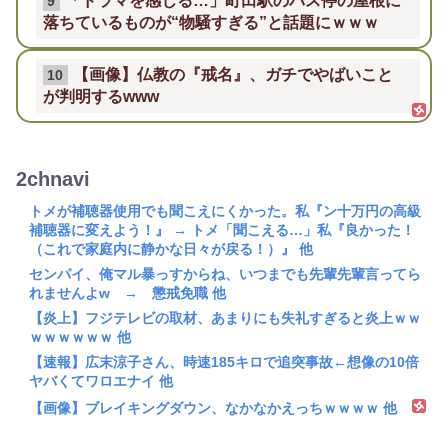
「ドラマを感じる…」町田駅のバス停の屋根に
9
落ちているものが“物騒すぎる”と話題にｗｗｗ
【画像】仏教の『戒名』、ガチでやばいこと
10
が判明するwww
2chnavi
トメが補聴器使用でも聞こえにくかった。私『ン十万円の高級
補聴器に変えよう！』 → トメ「聞こえる…」私『良かった！
（これで家庭内に静かな日々が戻る！）』 他
センパイ、俺マル暴っすからね、いつまでも先輩先輩言ってら
れませんよw → 懲戒免職 他
【炎上】フジテレビの取材、あまりにも失礼すぎると炎上ｗｗ
ｗｗｗｗｗｗ 他
【速報】広末涼子さん、時速185キロで追突事故←想像の10倍
ヤバくてワロエナイ 他
【画像】ブレイキングダウン、なかなかえっちｗｗｗｗ 他