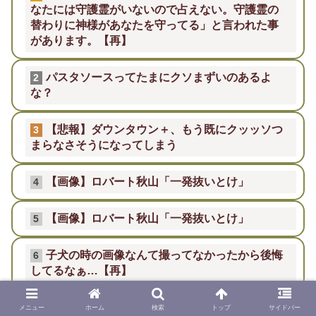
なたには守護霊がいないので占えない。守護霊の
替わりに神様があなたを守ってる」と言われた事
があります。【再】
パスタソースってたまにクソまずいのあるよ
2
な？
【悲報】ダウンタウン＋、もう既にクッッソつ
3
まらなさそうになってしまう
【画像】ロバート秋山「一発抜いとけ」
4
【画像】ロバート秋山「一発抜いとけ」
5
子犬の時の画像なんて撮ってなかったから後悔
6
してるなぁ…【再】
永野芽郁、ブログ復活！「目に見える情報だけ
7
メニュー
ホーム
検索
トップ
サイドバー