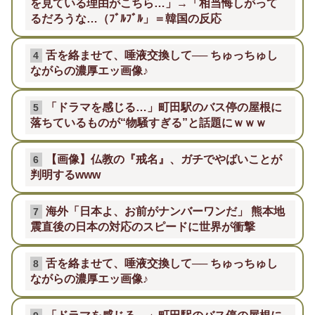
を見ている理由がこちら…」→「相当悔しがって
るだろうな…（ﾌﾞﾙﾌﾞﾙ」＝韓国の反応
舌を絡ませて、唾液交換して── ちゅっちゅし
4
ながらの濃厚エッ画像♪
「ドラマを感じる…」町田駅のバス停の屋根に
5
落ちているものが“物騒すぎる”と話題にｗｗｗ
【画像】仏教の『戒名』、ガチでやばいことが
6
判明するwww
海外「日本よ、お前がナンバーワンだ」 熊本地
7
震直後の日本の対応のスピードに世界が衝撃
舌を絡ませて、唾液交換して── ちゅっちゅし
8
ながらの濃厚エッ画像♪