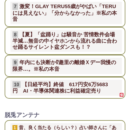
激変！GLAY TERU55歳がやばい「TERU
7
には見えない」「分からなかった」※私の本
音
【夏】「盆踊り」は騒音か 苦情数件会場
8
半減…無音の中イヤホンから流れる曲に合わ
せ踊るサイレント盆ダンスも！？
年内にも決断か⁉趣里の離婚Ｘデー我慢の
9
限界…。※私の本音
【日経平均】終値 617円安6万5683
10
円 AI・半導体関連株に利益確定売り
脱兎アンテナ
昔、良く当たる（らしい？）占い師さんに「あ
1