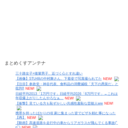
まとめくすアンテナ
三十路女子×後輩男子、近づく心とすれ違い
【画像】STU48の中村舞さん、下着姿で写真撮られてた
NEW!
【注目】参政党・神谷代表、食料品の消費減税「天下の愚策だ」と
批判‼
NEW!
日経平均2013「1万円です」日経平均2026「6万円です」←これは
年収爆上がりしたんやろなぁ…
NEW!
【衝撃】見ている方も恥ずかしい共感性羞恥な芸能人ww
NEW!
携帯を持ったばかりの頃 家に集まった皆でピザを頼む事になった
【再】
NEW!
【動画】高速道路を走行中の車からリアガラスが飛んでくる事故(ﾟ
oﾟ)
NEW!