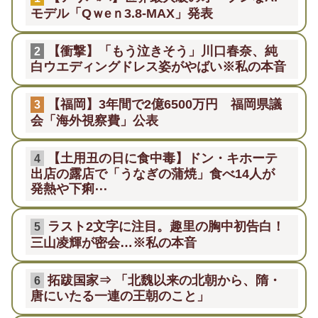
モデル「Qｗeｎ3.8-MAX」発表
【衝撃】「もう泣きそう」川口春奈、純
2
白ウエディングドレス姿がやばい※私の本音
【福岡】3年間で2億6500万円 福岡県議
3
会「海外視察費」公表
【土用丑の日に食中毒】ドン・キホーテ
4
出店の露店で「うなぎの蒲焼」食べ14人が
発熱や下痢⋯
ラスト2文字に注目。趣里の胸中初告白！
5
三山凌輝が密会…※私の本音
拓跋国家⇒ 「北魏以来の北朝から、隋・
6
唐にいたる一連の王朝のこと」