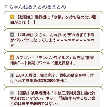
２ちゃんねるまとめるまとめ
【動画像】飛行機に『水銀』を持ち込めない理
1
由がこれ【→】
【ｼｺ動画】女さん、お○ぱいがデカ過ぎて下着
2
がパツパツになってしまうｗｗｗｗｗｗｗｗｗｗ
ｗ
カプコン「『モンハンワイルズ』販売は“改善
3
傾向”―中長期でワールド超え目指す」
EAさん買収、完全完了。買収の借金を押し付
4
けられて無事負債3兆2000億円に
【国防】被爆者団体「非核三原則見直し論は許
5
すわけにいかない」 ネット「議論すらするなと言
うのは民主主義的ではない」