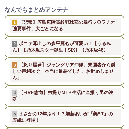
なんでもまとめアンテナ
【悲報】広島広陵高校野球部の暴行フ❍ラチオ
1
強要事件、大ごとになる...
ポニテ耳出しの森平麗心が可愛い！【うるみ
2
ん】【乃木坂スター誕生！SIX】【乃木坂46】
【怒り爆発】ジャングリア沖縄、来園者から厳
3
しい声相次ぐ「本当に最悪でした、お勧めしませ
ん」
【FIRE志向】虫撮りMTB生活に全振り男の決
4
断
まさかの12年ぶり！？加藤あいが「美ST」の
5
表紙に登場！