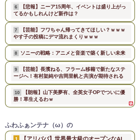
【悲報】ニーア15周年、イベントは盛り上がっ
6
てるかもしれんけど新作は？
【芸能】フワちゃん帰ってきてほしい？ｗｗｗ
7
やす子の投稿にデマ流れまくりｗｗｗ
ソニーの戦略：アニメと音楽で築く新しい未来
8
【芸能】長濱ねる、フラーム移籍で新たなステ
9
ージへ！有村架純や吉岡里帆と共演が期待される
【朗報】山下美夢有、全英女子OPでついに優
10
勝！草生えるわｗ
ふわふぁンテナ（ω）の
【アリババ】世界最大級のオープンなAI
1