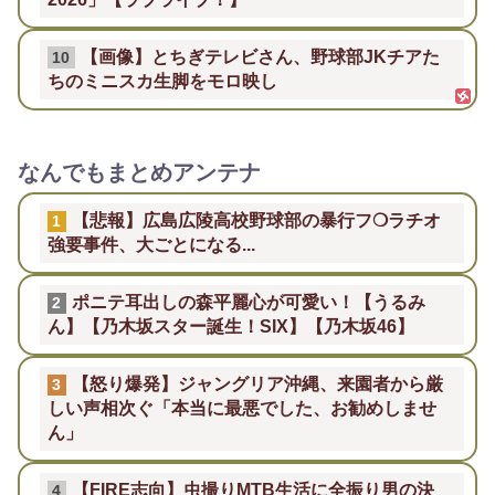
【画像】とちぎテレビさん、野球部JKチアた
10
ちのミニスカ生脚をモロ映し
なんでもまとめアンテナ
【悲報】広島広陵高校野球部の暴行フ❍ラチオ
1
強要事件、大ごとになる...
ポニテ耳出しの森平麗心が可愛い！【うるみ
2
ん】【乃木坂スター誕生！SIX】【乃木坂46】
【怒り爆発】ジャングリア沖縄、来園者から厳
3
しい声相次ぐ「本当に最悪でした、お勧めしませ
ん」
【FIRE志向】虫撮りMTB生活に全振り男の決
4