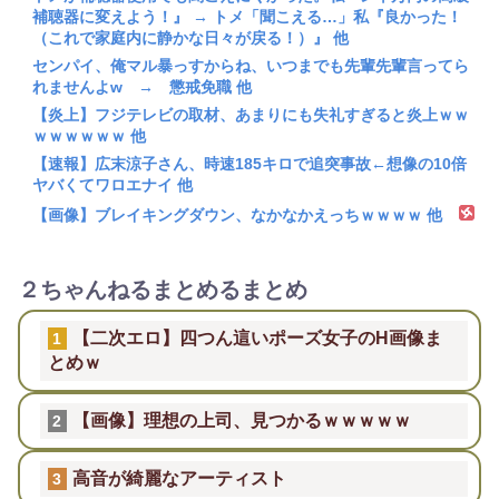
補聴器に変えよう！』 → トメ「聞こえる…」私『良かった！
（これで家庭内に静かな日々が戻る！）』 他
センパイ、俺マル暴っすからね、いつまでも先輩先輩言ってら
れませんよw → 懲戒免職 他
【炎上】フジテレビの取材、あまりにも失礼すぎると炎上ｗｗ
ｗｗｗｗｗｗ 他
【速報】広末涼子さん、時速185キロで追突事故←想像の10倍
ヤバくてワロエナイ 他
【画像】ブレイキングダウン、なかなかえっちｗｗｗｗ 他
２ちゃんねるまとめるまとめ
【二次エロ】四つん這いポーズ女子のH画像ま
1
とめｗ
【画像】理想の上司、見つかるｗｗｗｗｗ
2
高音が綺麗なアーティスト
3