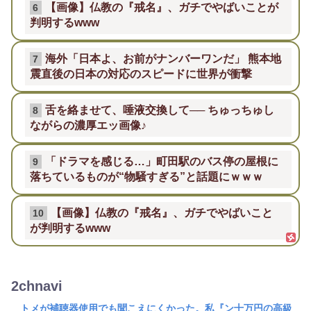
【画像】仏教の『戒名』、ガチでやばいことが
6
判明するwww
海外「日本よ、お前がナンバーワンだ」 熊本地
7
震直後の日本の対応のスピードに世界が衝撃
舌を絡ませて、唾液交換して── ちゅっちゅし
8
ながらの濃厚エッ画像♪
「ドラマを感じる…」町田駅のバス停の屋根に
9
落ちているものが“物騒すぎる”と話題にｗｗｗ
【画像】仏教の『戒名』、ガチでやばいこと
10
が判明するwww
2chnavi
トメが補聴器使用でも聞こえにくかった。私『ン十万円の高級