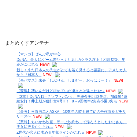
まとめくすアンテナ
【マンガ】ぜんぶ私が中心
DeNA、最大11ゲーム差ひっくり返しAクラス浮上！相川監督、笑
みがこぼれる
NEW!
新しく来た日本人の先生がとても若く見えると話題に。アメリカ人
から『日本人...
NEW!
【モバマス】未央「しぶりん、しまむー、おっはよー！」
NEW!
【競馬】凄いんだけど求めていた凄さとは違ったやつ
NEW!
【2軍】DeNA 11－7 ソフトバンク、先発金渕5回2失点、加藤響4連
続安打！井上朋が猛打賞4号HR！8～9回橋本2失点小園3失点
NEW!
【最強】玉置浩二とASKA、10数年の時を経て幻の合作曲をガチリ
リースへ
NEW!
【悲報】ちいかわ映画、朝一上映終わって帰ろうとしたおじさん、
少女に声をかけられ…
NEW!
Z世代が恋人に求める年収ラインがこれｗ
NEW!