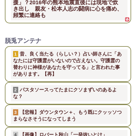
援」？2016年の熊本地震直後には現地で炊
き出し 親友・松本人志の闘病に心を痛め、
頻繁に連絡も
脱兎アンテナ
昔、良く当たる（らしい？）占い師さんに「あ
1
なたには守護霊がいないので占えない。守護霊の
替わりに神様があなたを守ってる」と言われた事
があります。【再】
パスタソースってたまにクソまずいのあるよ
2
な？
【悲報】ダウンタウン＋、もう既にクッッソつ
3
まらなさそうになってしまう
【画像】ロバート秋山「一発抜いとけ」
4