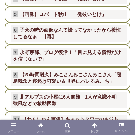
【画像】ロバート秋山「一発抜いとけ」
5
子犬の時の画像なんて撮ってなかったから後悔
6
してるなぁ…【再】
永野芽郁、ブログ復活！「目に見える情報だけ
7
を信じないで」
【25時間耐久】みこさんみこさんみこさん「寝
8
相残念と寝起き可愛い＆世界にバレるみこち」
北アルプスの小屋に6人避難 1人が意識不明
9
強風などで救助困難
【わんにゃん画像】キャットタワーのキジト
10
ラ、ガラスの下から見るチャトラ、ごろごろハチ
ワレ ほか【再】
メニュー
ホーム
検索
トップ
サイドバー