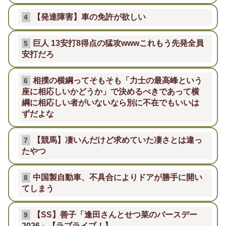
【発達障害】車の免許が欲しい
4
巨人 13安打8得点の猛攻wwwこれもう先発全員
5
安打だろ
相撲の横綱ってそもそも「力士の最高峰という
6
座に相応しいかどうか」で決めるべきであって横
綱に相応しい者がいないなら別に不在でもいいは
ずだよな
【競馬】凄いんだけど求めていた凄さとは違っ
7
たやつ
中国製自動車、不具合によりドアが勝手に開い
8
てしまう
【SS】善子「逢田さんとせつ菜のバースデー
9
2026」【ラブライブ！】