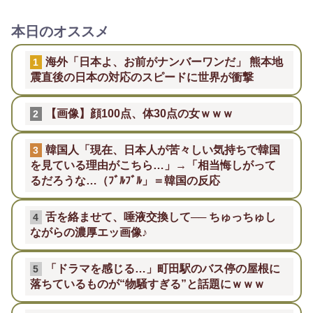
本日のオススメ
海外「日本よ、お前がナンバーワンだ」 熊本地
1
震直後の日本の対応のスピードに世界が衝撃
【画像】顔100点、体30点の女ｗｗｗ
2
韓国人「現在、日本人が苦々しい気持ちで韓国
3
を見ている理由がこちら…」→「相当悔しがって
るだろうな…（ﾌﾞﾙﾌﾞﾙ」＝韓国の反応
舌を絡ませて、唾液交換して── ちゅっちゅし
4
ながらの濃厚エッ画像♪
「ドラマを感じる…」町田駅のバス停の屋根に
5
落ちているものが“物騒すぎる”と話題にｗｗｗ