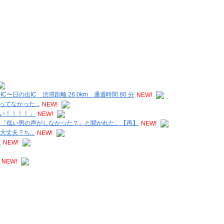
日の出IC 渋滞距離 28.0km 通過時間 80 分
NEW!
てなかった...
NEW!
い！！！！」
NEW!
然「低い男の声がしなかった？」と聞かれた。【再】
NEW!
丈夫？ち...
NEW!
」
NEW!
NEW!