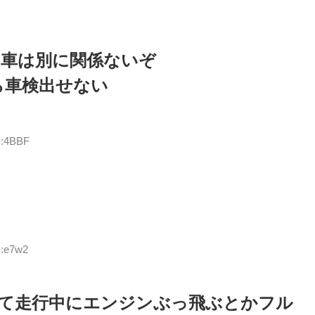
た車は別に関係ないぞ
ら車検出せない
D:4BBF
D:e7w2
て走行中にエンジンぶっ飛ぶとかフル