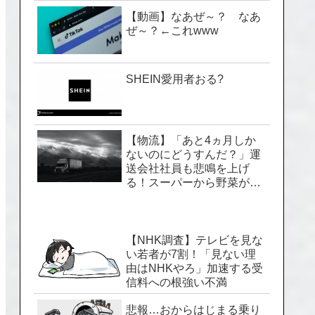
【動画】なあぜ～？ なあ
ぜ～？←これwww
SHEIN愛用者おる?
【物流】「あと4ヵ月しか
ないのにどうすんだ？」運
送会社社員も悲鳴を上げ
る！スーパーから野菜が消
える「2024年問題」のヤバ
い実情
【NHK調査】テレビを見な
い若者が7割！「見ない理
由はNHKやろ」加速する受
信料への根強い不満
悲報…おからはじまる乗り