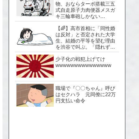
物、おならターボ搭載三五
式自走原子力肉便器メスガ
キ三輪車砲しかない…
【🌈】高市首相に「同性婚
は反対」と否定された大学
生、結婚の平等を望む理由
を渋谷で叫ぶ。「隠れずに
生きられる社会を」
少子化の戦犯上げてけ
wwwwwwwwwwwwwww
職場で『〇〇ちゃん』呼び
はセクハラ 元同僚に22万
円支払い命令