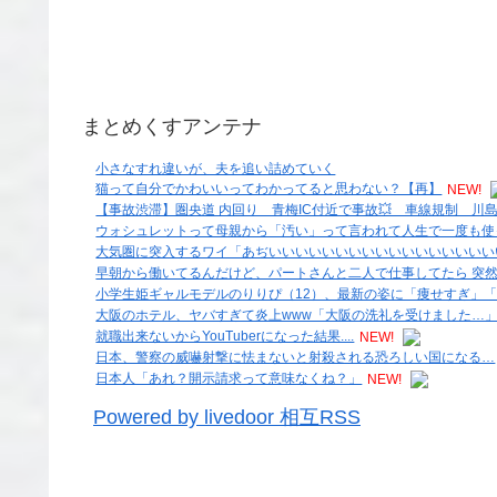
まとめくすアンテナ
小さなすれ違いが、夫を追い詰めていく
猫って自分でかわいいってわかってると思わない？【再】
NEW!
【事故渋滞】圏央道 内回り 青梅IC付近で事故💥 車線規制 川島IC〜
ウォシュレットって母親から「汚い」って言われて人生で一度も使っ
大気圏に突入するワイ「あぢいいいいいいいいいいいいいいいいい
早朝から働いてるんだけど、パートさんと二人で仕事してたら 突
小学生姫ギャルモデルのりりぴ（12）、最新の姿に「痩せすぎ」「大
大阪のホテル、ヤバすぎて炎上www「大阪の洗礼を受けました…
就職出来ないからYouTuberになった結果....
NEW!
日本、警察の威嚇射撃に怯まないと射殺される恐ろしい国になる…
日本人「あれ？開示請求って意味なくね？」
NEW!
Powered by livedoor 相互RSS