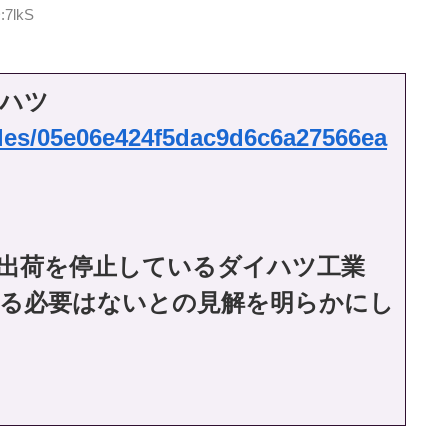
:7lkS
ハツ
icles/05e06e424f5dac9d6c6a27566ea
出荷を停止しているダイハツ工業
する必要はないとの見解を明らかにし