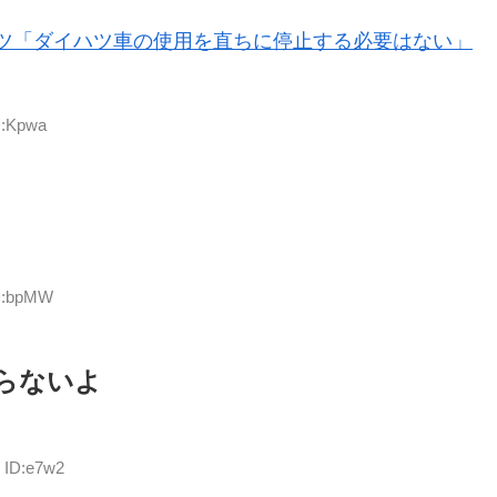
ツ「ダイハツ車の使用を直ちに停止する必要はない」
D:Kpwa
ID:bpMW
らないよ
5 ID:e7w2