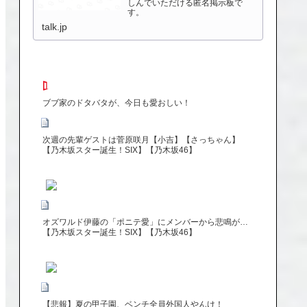
しんでいただける匿名掲示板で
す。
talk.jp
ブブ家のドタバタが、今日も愛おしい！
次週の先輩ゲストは菅原咲月【小吉】【さっちゃん】
【乃木坂スター誕生！SIX】【乃木坂46】
オズワルド伊藤の「ポニテ愛」にメンバーから悲鳴が…
【乃木坂スター誕生！SIX】【乃木坂46】
【悲報】夏の甲子園、ベンチ全員外国人やんけ！