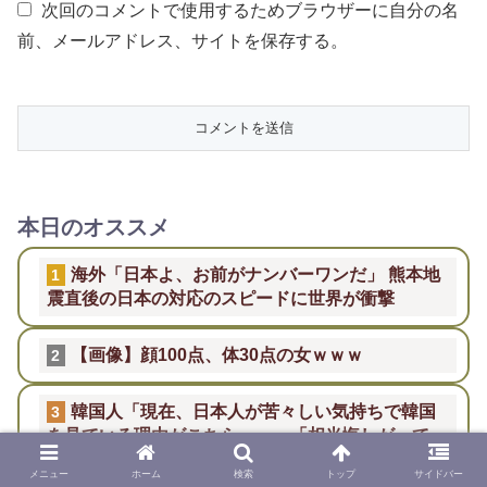
次回のコメントで使用するためブラウザーに自分の名
前、メールアドレス、サイトを保存する。
本日のオススメ
海外「日本よ、お前がナンバーワンだ」 熊本地
1
震直後の日本の対応のスピードに世界が衝撃
【画像】顔100点、体30点の女ｗｗｗ
2
韓国人「現在、日本人が苦々しい気持ちで韓国
3
を見ている理由がこちら…」→「相当悔しがって
るだろうな…（ﾌﾞﾙﾌﾞﾙ」＝韓国の反応
メニュー
ホーム
検索
トップ
サイドバー