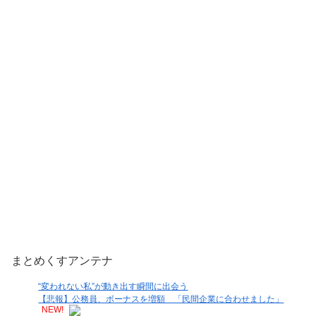
まとめくすアンテナ
“変われない私”が動き出す瞬間に出会う
【悲報】公務員、ボーナスを増額 「民間企業に合わせました」
NEW!