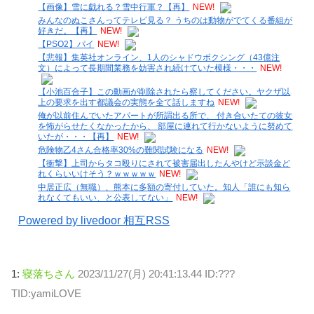
【画像】雪に戯れる？雪中行軍？【再】
NEW!
みんなのぬこさんってテレビ見る？ うちのは動物がでてくる番組が
好きだ。【再】
NEW!
【PSO2】パイ
NEW!
【悲報】集英社オンライン、1人のシャドウボクシング（43億注
文）によって長期間業務を妨害され続けていた模様・・・
NEW!
【小池百合子】この動画が削除されたら察してください。ヤクザ以
上の要求を出す都議会の実態を全て話しますね
NEW!
俺が以前住んでいたアパートが所謂出る所で、 付き合いたての彼女
を怖がらせたくなかったから、 部屋に連れて行かないように努めて
いたが・・・【再】
NEW!
危険物乙4さん合格率30%の難関試験になる
NEW!
【衝撃】上司からタコ殴りにされて被害届出したんやけど示談金ど
れくらいいけそう？ｗｗｗｗｗ
NEW!
中居正広（無職）、熊本に多額の寄付していた。知人「誰にも知ら
れなくてもいい、と公表してない」
NEW!
Powered by livedoor 相互RSS
1:
寝落ちさん
2023/11/27(月) 20:41:13.44 ID:???
TID:yamiLOVE