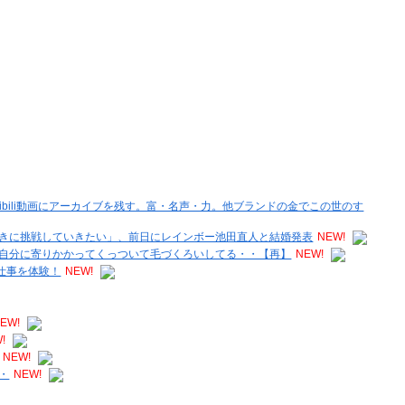
ibili動画にアーカイブを残す。富・名声・力。他ブランドの金でこの世のす
きに挑戦していきたい」、前日にレインボー池田直人と結婚発表
NEW!
自分に寄りかかってくっついて毛づくろいしてる・・【再】
NEW!
仕事を体験！
NEW!
EW!
!
NEW!
・
NEW!