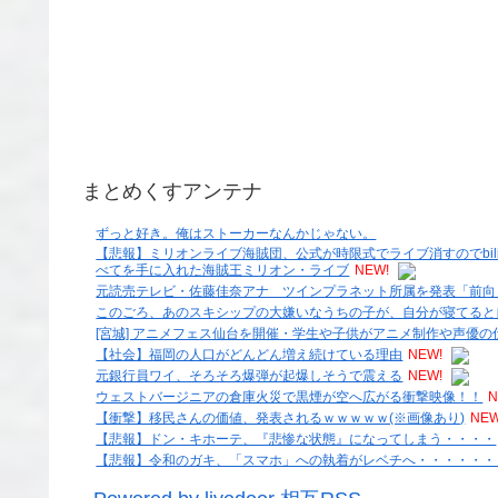
まとめくすアンテナ
ずっと好き。俺はストーカーなんかじゃない。
【悲報】ミリオンライブ海賊団、公式が時限式でライブ消すのでbil
べてを手に入れた海賊王ミリオン・ライブ
NEW!
元読売テレビ・佐藤佳奈アナ ツインプラネット所属を発表「前向
このごろ、あのスキシップの大嫌いなうちの子が、自分が寝てると
[宮城] アニメフェス仙台を開催・学生や子供がアニメ制作や声優の
【社会】福岡の人口がどんどん増え続けている理由
NEW!
元銀行員ワイ、そろそろ爆弾が起爆しそうで震える
NEW!
ウェストバージニアの倉庫火災で黒煙が空へ広がる衝撃映像！！
N
【衝撃】移民さんの価値、発表されるｗｗｗｗｗ(※画像あり)
NEW
【悲報】ドン・キホーテ、『悲惨な状態』になってしまう・・・・
【悲報】令和のガキ、「スマホ」への執着がレベチへ・・・・・・