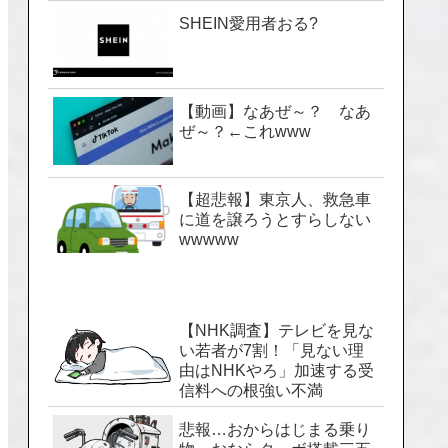
SHEIN愛用者おる?
【動画】なあぜ～？ なあ
ぜ～？←これwww
【超悲報】東京人、救急車
に道を譲ろうとすらしない
wwwww
【NHK調査】テレビを見な
い若者が7割！「見ない理
由はNHKやろ」加速する受
信料への根強い不満
悲報…おからはじまる乗り