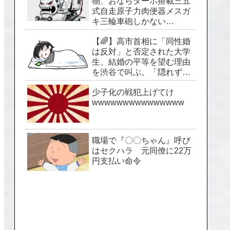
物、おならターボ搭載三五
式自走原子力肉便器メスガ
キ三輪車砲しかない…
【🌈】高市首相に「同性婚
は反対」と否定された大学
生、結婚の平等を望む理由
を渋谷で叫ぶ。「隠れずに
生きられる社会を」
少子化の戦犯上げてけ
wwwwwwwwwwwwwww
職場で『〇〇ちゃん』呼び
はセクハラ 元同僚に22万
円支払い命令