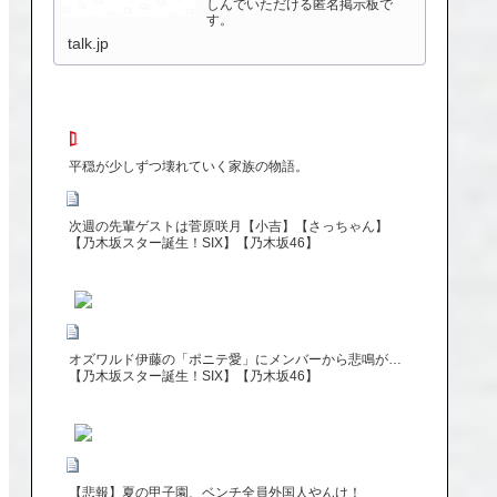
しんでいただける匿名掲示板で
す。
talk.jp
平穏が少しずつ壊れていく家族の物語。
次週の先輩ゲストは菅原咲月【小吉】【さっちゃん】
【乃木坂スター誕生！SIX】【乃木坂46】
オズワルド伊藤の「ポニテ愛」にメンバーから悲鳴が…
【乃木坂スター誕生！SIX】【乃木坂46】
【悲報】夏の甲子園、ベンチ全員外国人やんけ！