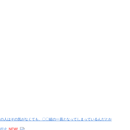
その人はその気がなくても、〇〇組の一員となってしまっているんだとか
通行止
NEW!