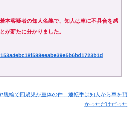
若本容疑者の知人名義で、知人は車に不具合を感
とが新たに分かりました。
8d2a153a4ebc18f588eeabe39e5b6bd1723b1d
ヤ脱輪で四歳児が重体の件、運転手は知人から車を預
かっただけだった