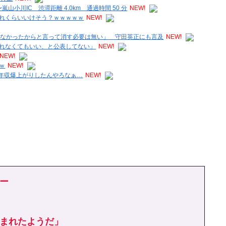
山小川IC 渋滞距離 4.0km 通過時間 50 分
NEW!
れくらいいけそう？ｗｗｗｗｗ
NEW!
できなかったからと言って消す必要は無い」 守田英正にも言及
NEW!
れなくてもいい、と公表してない」
NEW!
NEW!
ｗ
NEW!
れは年収爆上がりしたんやろなぁ…
NEW!
ー
まれたようだ」