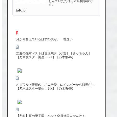
しんでいただける匿名掲示板で
す。
talk.jp
分かり合えているはずの夫が、一番遠い
次週の先輩ゲストは菅原咲月【小吉】【さっちゃん】
【乃木坂スター誕生！SIX】【乃木坂46】
オズワルド伊藤の「ポニテ愛」にメンバーから悲鳴が…
【乃木坂スター誕生！SIX】【乃木坂46】
【悲報】夏の甲子園、ベンチ全員外国人やんけ！