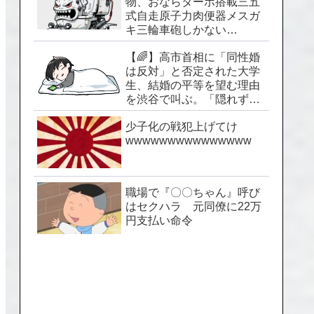
物、おならターボ搭載三五
式自走原子力肉便器メスガ
キ三輪車砲しかない…
【🌈】高市首相に「同性婚
は反対」と否定された大学
生、結婚の平等を望む理由
を渋谷で叫ぶ。「隠れずに
生きられる社会を」
少子化の戦犯上げてけ
wwwwwwwwwwwwwww
職場で『〇〇ちゃん』呼び
はセクハラ 元同僚に22万
円支払い命令