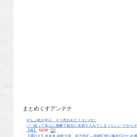
まとめくすアンテナ
ぜんぶ私が中心、そう思われたくないのに
〇〇組って本人に無断で組合に名前を入れてしまうらしい だから
【再】
NEW!
【通行止】道央道 函館方面 長万部IC→国縫IC間が事故💥のため