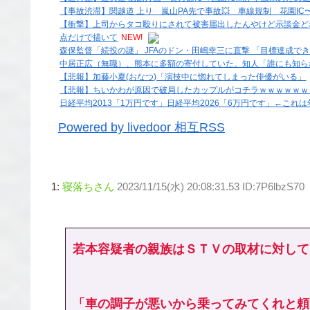
【事故渋滞】関越道 上り 嵐山PA先で事故💥 車線規制 花園IC〜嵐
【衝撃】上司からタコ殴りにされて被害届出したんやけど示談金ど
点だけで描いて
NEW!
森保監督「続投の謎」 JFAのドン・田嶋幸三に直撃 「目標達成
中居正広（無職）、熊本に多額の寄付していた。知人「誰にも知ら
【悲報】加藤小夏(おなつ)「演技中に惚れてしまった俳優がいる」
【悲報】ちいかわが原因で破局したカップルがコチラｗｗｗｗｗｗ
日経平均2013「1万円です」日経平均2026「6万円です」←こ
Powered by livedoor 相互RSS
1:
寝落ちさん
2023/11/15(水) 20:08:31.53 ID:7P6lbzS70
若本容疑者の親族はＳＴＶの取材に対して
「車の調子が悪いから乗ってみてくれと頼