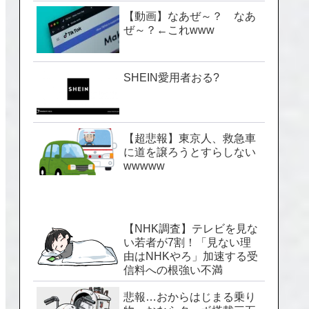
【動画】なあぜ～？ なあ
ぜ～？←これwww
SHEIN愛用者おる?
【超悲報】東京人、救急車
に道を譲ろうとすらしない
wwwww
【NHK調査】テレビを見な
い若者が7割！「見ない理
由はNHKやろ」加速する受
信料への根強い不満
悲報…おからはじまる乗り