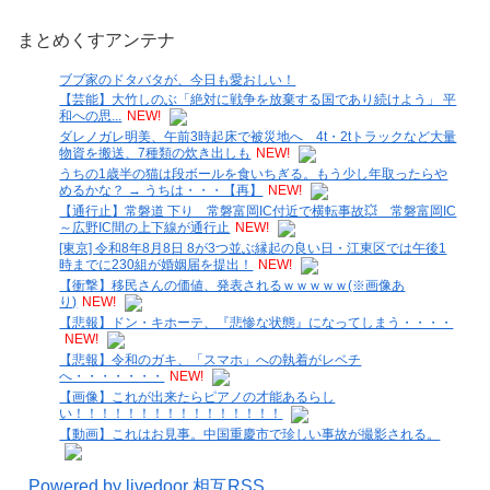
まとめくすアンテナ
ブブ家のドタバタが、今日も愛おしい！
【芸能】大竹しのぶ「絶対に戦争を放棄する国であり続けよう」 平
和への思...
NEW!
ダレノガレ明美、午前3時起床で被災地へ 4t・2tトラックなど大量
物資を搬送、7種類の炊き出しも
NEW!
うちの1歳半の猫は段ボールを食いちぎる。もう少し年取ったらや
めるかな？ → うちは・・・【再】
NEW!
【通行止】常磐道 下り 常磐富岡IC付近で横転事故💥 常磐富岡IC
～広野IC間の上下線が通行止
NEW!
[東京] 令和8年8月8日 8が3つ並ぶ縁起の良い日・江東区では午後1
時までに230組が婚姻届を提出！
NEW!
【衝撃】移民さんの価値、発表されるｗｗｗｗｗ(※画像あ
り)
NEW!
【悲報】ドン・キホーテ、『悲惨な状態』になってしまう・・・・
NEW!
【悲報】令和のガキ、「スマホ」への執着がレベチ
へ・・・・・・・
NEW!
【画像】これが出来たらピアノの才能あるらし
い！！！！！！！！！！！！！！！！
【動画】これはお見事。中国重慶市で珍しい事故が撮影される。
Powered by livedoor 相互RSS