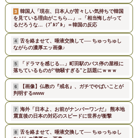
韓国人「現在、日本人が苦々しい気持ちで韓国
3
を見ている理由がこちら…」→「相当悔しがって
るだろうな…（ﾌﾞﾙﾌﾞﾙ」＝韓国の反応
舌を絡ませて、唾液交換して── ちゅっちゅし
4
ながらの濃厚エッ画像♪
「ドラマを感じる…」町田駅のバス停の屋根に
5
落ちているものが“物騒すぎる”と話題にｗｗｗ
【画像】仏教の『戒名』、ガチでやばいことが
6
判明するwww
海外「日本よ、お前がナンバーワンだ」 熊本地
7
震直後の日本の対応のスピードに世界が衝撃
舌を絡ませて、唾液交換して── ちゅっちゅし
8