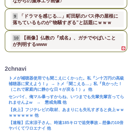
ながらの濃厚エッ画像♪
「ドラマを感じる…」町田駅のバス停の屋根に
9
落ちているものが“物騒すぎる”と話題にｗｗｗ
【画像】仏教の『戒名』、ガチでやばいこと
10
が判明するwww
2chnavi
トメが補聴器使用でも聞こえにくかった。私『ン十万円の高級
補聴器に変えよう！』 → トメ「聞こえる…」私『良かった！
（これで家庭内に静かな日々が戻る！）』 他
センパイ、俺マル暴っすからね、いつまでも先輩先輩言ってら
れませんよw → 懲戒免職 他
【炎上】フジテレビの取材、あまりにも失礼すぎると炎上ｗｗ
ｗｗｗｗｗｗ 他
【速報】広末涼子さん、時速185キロで追突事故←想像の10倍
ヤバくてワロエナイ 他