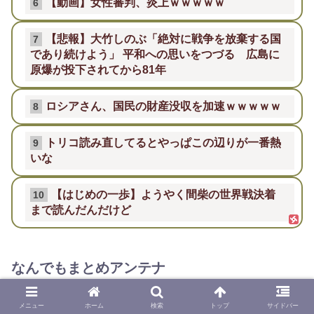
【動画】女性審判、炎上ｗｗｗｗｗ
6
【悲報】大竹しのぶ「絶対に戦争を放棄する国
7
であり続けよう」 平和への思いをつづる 広島に
原爆が投下されてから81年
ロシアさん、国民の財産没収を加速ｗｗｗｗｗ
8
トリコ読み直してるとやっぱこの辺りが一番熱
9
いな
【はじめの一歩】ようやく間柴の世界戦決着
10
まで読んだんだけど
なんでもまとめアンテナ
【悲報】広島広陵高校野球部の暴行フ❍ラチオ
1
メニュー
ホーム
検索
トップ
サイドバー
強要事件、大ごとになる...