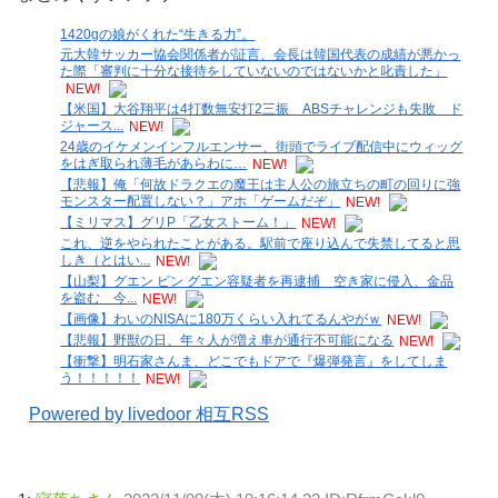
1420gの娘がくれた“生きる力”。
元大韓サッカー協会関係者が証言、会長は韓国代表の成績が悪かっ
た際「審判に十分な接待をしていないのではないかと叱責した」
NEW!
【米国】大谷翔平は4打数無安打2三振 ABSチャレンジも失敗 ド
ジャース...
NEW!
24歳のイケメンインフルエンサー、街頭でライブ配信中にウィッグ
をはぎ取られ薄毛があらわに…
NEW!
【悲報】俺「何故ドラクエの魔王は主人公の旅立ちの町の回りに強
モンスター配置しない？」アホ「ゲームだぞ」
NEW!
【ミリマス】グリP「乙女ストーム！」
NEW!
これ、逆をやられたことがある。駅前で座り込んで失禁してると思
しき（とはい...
NEW!
【山梨】グエン ビン グエン容疑者を再逮捕 空き家に侵入、金品
を盗む 今...
NEW!
【画像】わいのNISAに180万くらい入れてるんやがｗ
NEW!
【悲報】野獣の日、年々人が増え車が通行不可能になる
NEW!
【衝撃】明石家さんま、どこでもドアで『爆弾発言』をしてしま
う！！！！！
NEW!
Powered by livedoor 相互RSS