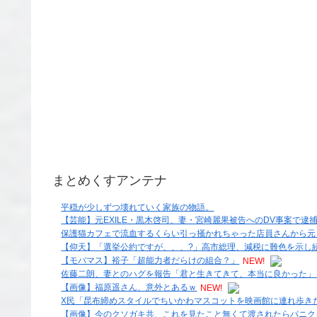
まとめくすアンテナ
平穏が少しずつ壊れていく家族の物語。
【芸能】元EXILE・黒木啓司、妻・宮崎麗果被告へのDV事案で逮捕さ
保護猫カフェで流血するくらい引っ掻かれちゃった店員さんから元々
【仰天】「選挙公約ですが、、、?」高市総理、減税に難色を示し続
【モバマス】裕子「超能力者だらけの組合？」
NEW!
佐藤二朗、妻とのハグを報告「君と生きてきて、本当に良かった」「
【画像】福原遥さん、意外とあるｗ
NEW!
X民「昆布締めスタイルでちいかわマスコットを映画館に連れ歩き
【画像】今のクソガキ共、これを見たこと無くて渡されたらパニク