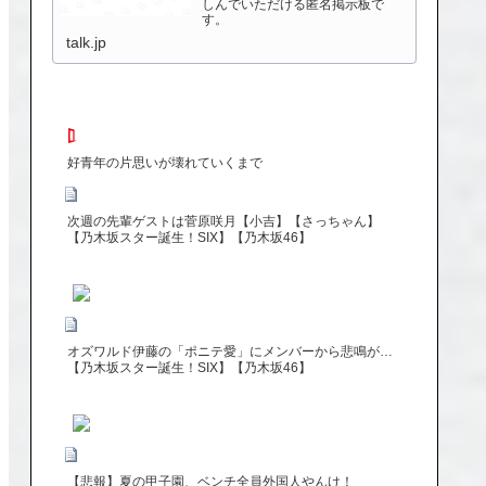
しんでいただける匿名掲示板で
す。
talk.jp
好青年の片思いが壊れていくまで
次週の先輩ゲストは菅原咲月【小吉】【さっちゃん】
【乃木坂スター誕生！SIX】【乃木坂46】
オズワルド伊藤の「ポニテ愛」にメンバーから悲鳴が…
【乃木坂スター誕生！SIX】【乃木坂46】
【悲報】夏の甲子園、ベンチ全員外国人やんけ！