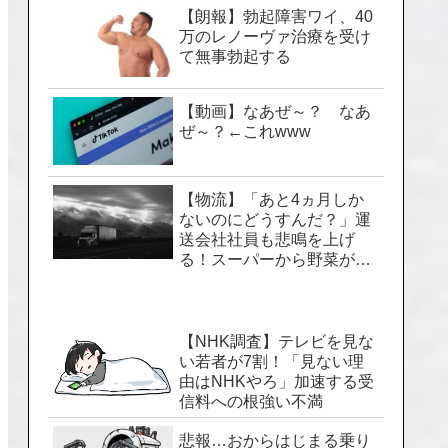
【朗報】勃起障害ワイ、40
万のレノーヴァ治療を受け
て無事勃起する
【動画】なあぜ～？ なあ
ぜ～？←これwww
【物流】「あと4ヵ月しか
ないのにどうすんだ？」運
送会社社員も悲鳴を上げ
る！スーパーから野菜が消
える「2024年問題」のヤバ
い実情
【NHK調査】テレビを見な
い若者が7割！「見ない理
由はNHKやろ」加速する受
信料への根強い不満
悲報…おからはじまる乗り