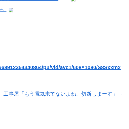
ナ。
6668912354340864/pu/vid/avc1/608×1080/S8Sxxmx
】工事屋「もう電気来てないよね、切断しまーす」→
0