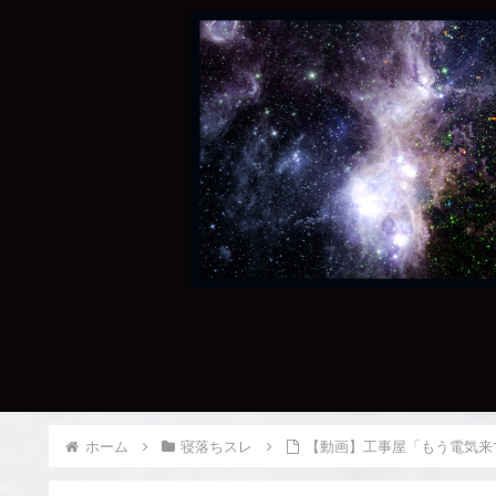
ホーム
寝落ちスレ
【動画】工事屋「もう電気来