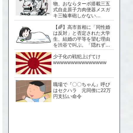
物、おならターボ搭載三五
式自走原子力肉便器メスガ
キ三輪車砲しかない…
【🌈】高市首相に「同性婚
は反対」と否定された大学
生、結婚の平等を望む理由
を渋谷で叫ぶ。「隠れずに
生きられる社会を」
少子化の戦犯上げてけ
wwwwwwwwwwwwwww
職場で『〇〇ちゃん』呼び
はセクハラ 元同僚に22万
円支払い命令