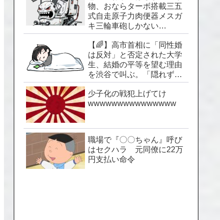
物、おならターボ搭載三五
式自走原子力肉便器メスガ
キ三輪車砲しかない…
【🌈】高市首相に「同性婚
は反対」と否定された大学
生、結婚の平等を望む理由
を渋谷で叫ぶ。「隠れずに
生きられる社会を」
少子化の戦犯上げてけ
wwwwwwwwwwwwwww
職場で『〇〇ちゃん』呼び
はセクハラ 元同僚に22万
円支払い命令