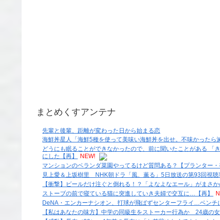
まとめくすアンテナ
先輩と後輩、距離が変わった日から始まる恋
海鮮丼星人「海鮮5種を使って美味い海鮮丼を出せ。不味かったら滅ぼ
どうにも眠ることができなかったので、前に聞いたことがある 「
にした【再】
NEW!
マンションのベランダ菜園やってるけど質問ある？【プランター・
見上愛＆上坂樹里 NHK朝ドラ「風、薫る」5日放送の第93回視聴率
【衝撃】ビールだけ注ぐと倒れる！？「よなよなエール」がまさか
ストーブの前で寝ている猫に突進していき夫婦で交互に…【再】
N
DeNA・エンカーナシオン、打球が飛ばずセンターフライ…ベンチ
【私はあなたの味方】中学の同級生をストーカー行為か 24歳の