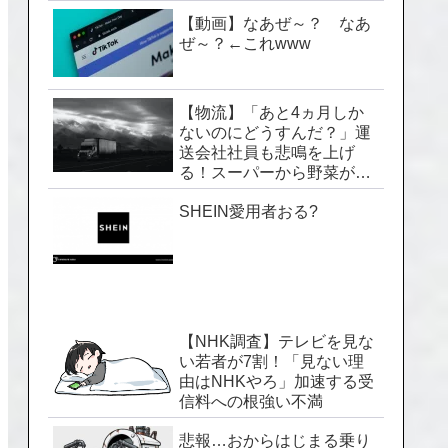
【動画】なあぜ～？ なあ
ぜ～？←これwww
【物流】「あと4ヵ月しか
ないのにどうすんだ？」運
送会社社員も悲鳴を上げ
る！スーパーから野菜が消
える「2024年問題」のヤバ
SHEIN愛用者おる?
い実情
【NHK調査】テレビを見な
い若者が7割！「見ない理
由はNHKやろ」加速する受
信料への根強い不満
悲報…おからはじまる乗り