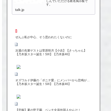
しんでいただける匿名掲示板で
す。
talk.jp
ぜんぶ私が中心、そう思われたくないのに
次週の先輩ゲストは菅原咲月【小吉】【さっちゃん】
【乃木坂スター誕生！SIX】【乃木坂46】
オズワルド伊藤の「ポニテ愛」にメンバーから悲鳴が…
【乃木坂スター誕生！SIX】【乃木坂46】
【悲報】夏の甲子園、ベンチ全員外国人やんけ！