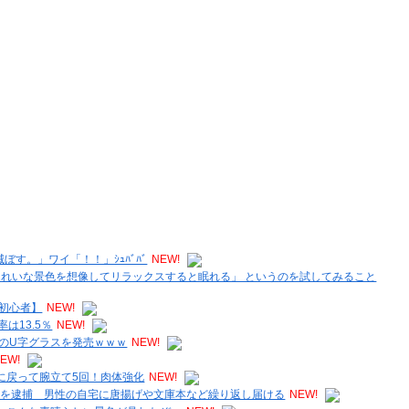
す。」ワイ「！！」ｼｭﾊﾞﾊﾞ
NEW!
きれいな景色を想像してリラックスすると眠れる」 というのを試してみること
初心者】
NEW!
は13.5％
NEW!
のU字グラスを発売ｗｗｗ
NEW!
EW!
に戻って腕立て5回！肉体強化
NEW!
女を逮捕 男性の自宅に唐揚げや文庫本など繰り返し届ける
NEW!